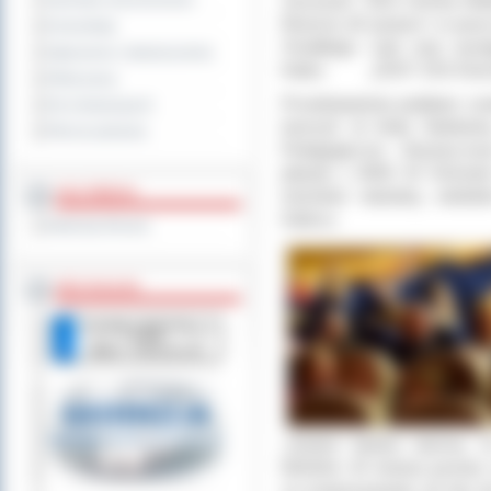
Jezusowi”, ŚDS Ostrów Wiel
Sprzedaż nieruchomości
Musical „W pustyni i w pus
Komunikaty
Vivaldiego- Lato oraz wy
Ogłoszenia i obwieszczenia
Kalisz „ZOO” ZSS Kościan
Oferty pracy
Przedstawienia poddane zost
Dla niesłyszących
tworzyli: dr Anita Stefańsk
Pliki do pobrania
Pedagogiczno- Artystycz
plastyk z MDK W Ostrowie 
MULTIMEDIA
instruktor teatralny, wielo
Kaliszu.
Materiały filmowe
BEZ KOLEJKI
„Jestem bardzo dumna, że
MASKA. W imieniu jurorów 
za kontynuowanie od tylu la