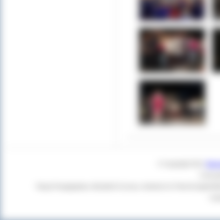
© Copyright 2011
Star
Czas g
Twoja Przeglądarka:
Mozilla/5.0 (Linux; Android 14; Pixel 8) Apple
+cl