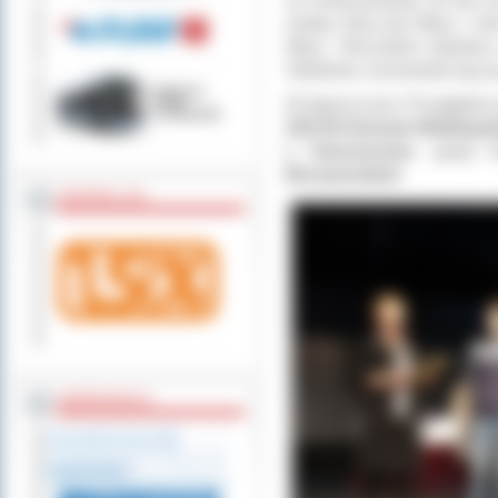
świata, który jest Wasz, i ni
Wasz. Wszystkim kłaniamy s
Stefańska- przewodnicząca j
W tegorocznym Przeglądzie p
ZSS W Ostrowie Wielkopol
z Ostrzeszowa
- grupa 
Borzęciczkach
.
ZOSTAW 1,5%
WSPÓŁPRACA