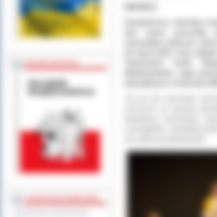
MASKA
Symboliczna, teatralna ma
tym razem pozwoliła u
niezwykłym aktorom, którz
22 marca 2017 roku odbyła 
Teatralnych Osób Ni
BEZPIECZEŃSTWO
Wielkopolskim. Jego pomys
Specjalnych w Ostrowie Wi
Już po raz szesnasty ostr
wzruszeń za sprawą dziewi
teatralnych prezentacji st
scenografów, charakteryzato
się żadne przedstawienie.
STAROSTWO POWIATOWE
Regulamin Organizacyjny