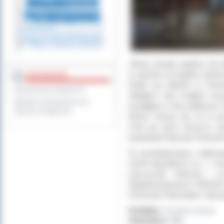
„Mamy okazję spotkać się tu
w sposób szczególny dostarc
DOSTĘPNOŚĆ
dzieje się właśnie w Ostr
Deklaracja dostępności
ubiegłym roku mogłem wręc
Wykaz koordynatorów do
przeglądu w roku jubileuszu 
spraw dostępności
klimat. Cieszę się, że to p
mnie już teraz wszyscy wy
powiedział Starosta Ostrows
To przedsięwzięcie realizo
Szkół Specjalnych im. J. Ko
nauczycieli, rodziców i 
Niepełnosprawnych MASKA 
Honorowy Patronatem Staros
Dodał(a):
Zuzanna Jerzyk
Odwiedzin:
444