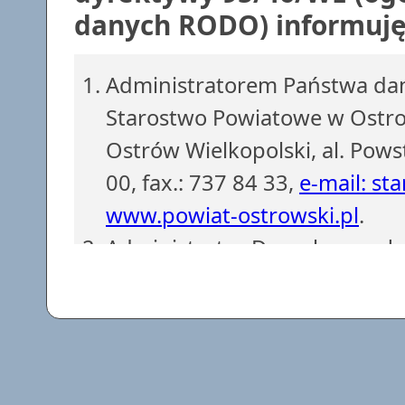
danych RODO) informuję,
Administratorem Państwa dan
Starostwo Powiatowe w Ostrow
Ostrów Wielkopolski, al. Pows
00, fax.: 737 84 33,
e-mail: st
www.powiat-ostrowski.pl
.
Administrator Danych powoł
z siedzibą w Starostwie Powi
737 84 38, fax.: 737 84 56.
e-
Dane osobowe są gromadzone i
obowiązków Administratora D