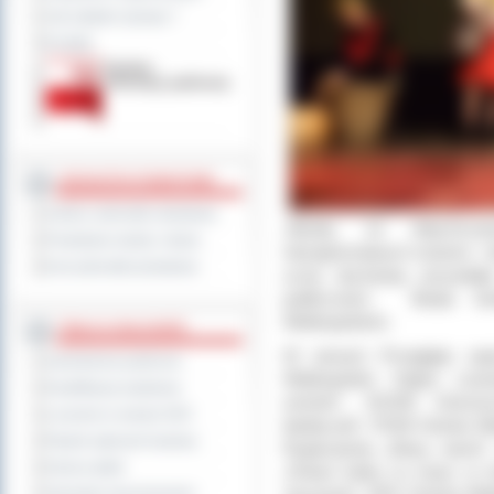
Jak załatwić sprawę ?
Kontakt
JEDNOSTKI POWIATOWE
Szkoły i jednostki oświatowe
„Myślę, że dotychcza
Powiatowe służby i straże
niezapomnianych wrażeń, i t
Inne jednostki powiatowe
uczty duchowej, przywita
publiczność- Beata Se
Wielkopolskim.
TABLICA OGŁOSZEŃ
W ramach Przeglądu zapr
Zamówienia publiczne
Wielkopolski- Kajtuś czar
Kwalifikacja wojskowa
wróżek”, SOSW Ostrzes
Leczenie w ramach NFZ
biedaczek”, POW Ostrów Wie
Rejestr zgłoszeń budowy
Rupieciarnia „Głosy siero
Dyżury aptek
„Pokaż kotku co masz w śr