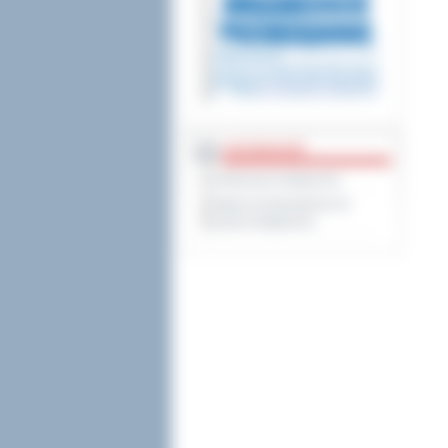
DOSTĘPNOŚĆ
Deklaracja dostępności
Wykaz koordynatorów do
spraw dostępności