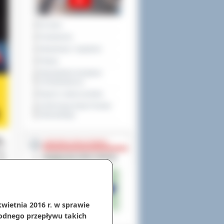
Na żywo
Posiedzenia
Interpelacje i zapytania
Petycje
Obywatelska Inicjatywa
Uchwałodawcza
Raport o stanie powiatu
XXVIII Sesja Rady Powiatu
Ostrowskiego
NIEODPŁATNA POMOC
kwietnia 2016 r. w sprawie
odnego przepływu takich