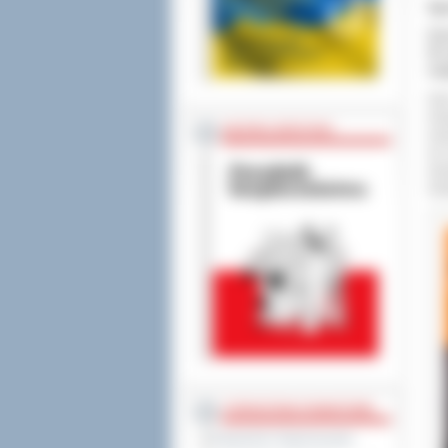
Sp
Kar
W c
mag
Kar
Kra
BEZPIECZEŃSTWO
ilu
lat
dzi
dzi
STAROSTWO POWIATOWE
Regulamin Organizacyjny