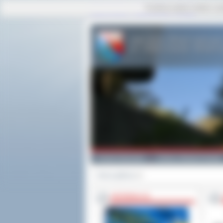
Ta strona używa cookies i po
strona główna
|
mapa serwisu
|
kontakt
Powiat Ostrowski
Gminy i Miasta Powiatu
Strona główna
>>
INFORMACJE