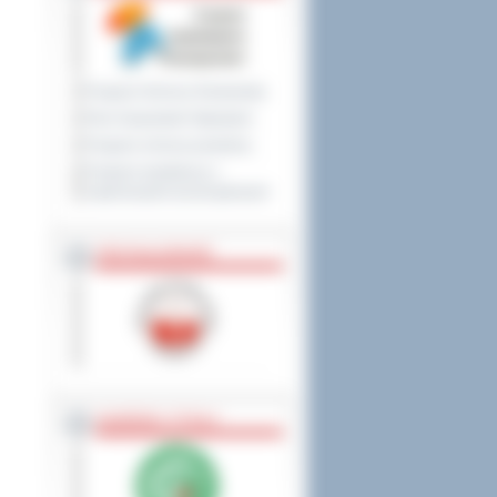
Program Ochrony Środowiska
Plan Gospodarki Odpadami
Program ochrony powietrza
Program współpracy z
organizacjami pozarządowymi
PRZYNALEŻNOŚĆ
NAGRODY, TYTUŁY