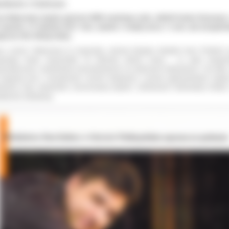
otkanie z Carlosem
ol Walerowicz będzie gościem MDK-owskiego cyklu „Wokół Sztuki. Rozmowa z
zwartek, 27 kwietnia 2017 roku, opowie o swojej pracy i o tym, jak przygoto
iczne triki. Wstęp wolny.
ol „Carlos” Walerowicz to iluzjonista, członek Związku Artystów Scen Polskich 
jowego Klubu Iluzjonistów. W Ostrowie dobrze znany – to autor progr
zjonistycznych, wielokrotnie prezentowanych na imprezach kulturalnych i nie tylko
 związany jest z niezależnym ruchem teatralnym. Laureat ogólnopolskich nagr
edzinie iluzji, dwukrotnie uhonorowany tytułem „Osobowość Ostrowskiej Kultury
ałalność estradową.