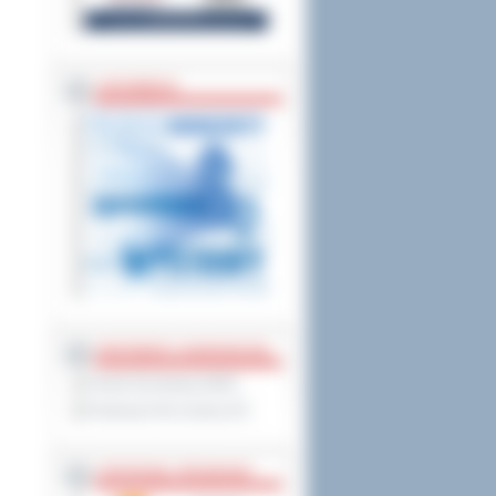
ZAPOWIEDZI
PARTNERZY ZAGRANICZNI
Powiat Sonneberg (GER)
Prowincja Forli Cesena (IT)
STRATEGIE, PROGRAMY