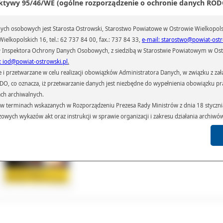
ktywy 95/46/WE (ogólne rozporządzenie o ochronie danych RODO
rca autorskich scenariuszy i programów scenicznych. Uczestnik wielu proje
ystycznych na terenie miasta.
ch osobowych jest Starosta Ostrowski, Starostwo Powiatowe w Ostrowie Wielkopols
ielkopolskich 16, tel.: 62 737 84 00, fax.: 737 84 33,
e-mail: starostwo@powiat-ostr
arte spotkanie z nim odbędzie się w czwartek, 27 kwietnia, o godz. 17:0
dzieżowym Domu Kultury. Zostanie ono zorganizowane jako kolejne spotkanie z c
 Inspektora Ochrony Danych Osobowych, z siedzibą w Starostwie Powiatowym w Ostr
kół sztuki. Rozmowa z...”, w którym z publicznością rozmawiają twórcy i animat
: iod@powiat-ostrowski.pl
.
tury z Ostrowa i powiatu ostrowskiego. Spotkanie jest otwarte, odbywa się w Gal
przetwarzane w celu realizacji obowiązków Administratora Danych, w związku z zała
dzelek” MDK, a wstęp jest wolny. Organizatorzy serdecznie zapraszają.
 RODO, co oznacza, iż przetwarzanie danych jest niezbędne do wypełnienia obowiązku 
ał(a):
Biuro Promocji
ach archiwalnych.
iedzin:
137
terminach wskazanych w Rozporządzeniu Prezesa Rady Ministrów z dnia 18 stycznia 
czowych wykazów akt oraz instrukcji w sprawie organizacji i zakresu działania archiw
Galeria
Pliki
Linki
h czas przetwarzania danych.
azywane podmiotom przetwarzającym je na zlecenie Administratora Danych (np.: 
których przetwarzane są dane osobowe), instytucjom uprawnionym do ich uzyskania 
 sądom,) oraz innym podmiotom w zakresie, w jakim są one uprawnione do ich otrzy
st obowiązkiem ustawowym i wynika z obowiązujących przepisów prawa.
arzane, w granicach określonych rozporządzeniem RODO, ma prawo do:
atora Danych dostępu do swoich danych osobowych,
zenia przetwarzania lub wniesienia sprzeciwu wobec przetwarzania danych, a także p