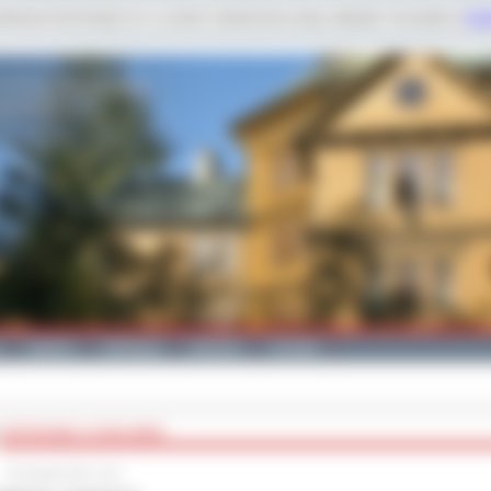
dobnych technologii m.in. w celach: świadczenia usług, statystyk. Szczegóły w
Poli
Galeria
Edukacja
Zdrowie
Kontakt
SPOTKANIE Z CARLOSEM
26 kwietnia 2017 roku