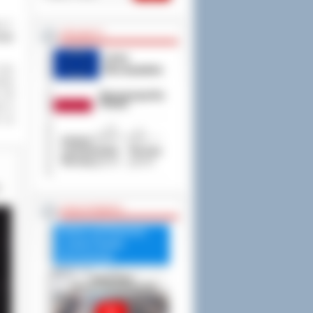
..”.
PROJEKTY
wuje
oraz
amów
. Od
ód w
” za
RADA POWIATU
Debata nad Raportem
o stanie Powiatu
Ostrowskiego