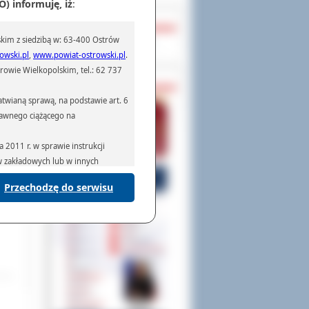
) informuję, iż
:
OCHRONA DANYCH
któw
kim z siedzibą w: 63-400 Ostrów
Inspektor Ochrony Danych
owski.pl
,
www.powiat-ostrowski.pl
.
0, w
yklu
owie Wielkopolskim, tel.: 62 737
PASZPORTY
orzy
erii
twianą sprawą, na podstawie art. 6
prawnego ciążącego na
2011 r. w sprawie instrukcji
ów zakładowych lub w innych
Przechodzę do serwisu
podmiotom serwisującym systemy
na podstawie obowiązującego prawa
mywania na podstawie przepisów
rzenoszenia danych,