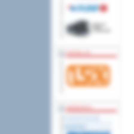
wniesienia skargi do
ZOSTAW 1,5%
WSPÓŁPRACA