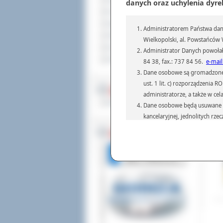
Sprzedaż nieruchomości
danych oraz uchylenia dyre
Komunikaty
Twó
Ogłoszenia i obwieszczenia
art
Administratorem Państwa dany
Oferty pracy
Wielkopolski, al. Powstańców W
Otw
Dla niesłyszących
Mło
Administrator Danych powołał
„Wo
Pliki do pobrania
84 38, fax.: 737 84 56.
e-mail
kul
Dane osobowe są gromadzone i 
„Pę
ust. 1 lit. c) rozporządzenia
MULTIMEDIA
Dod
administratorze, a także w cel
Odw
Materiały filmowe
Dane osobowe będą usuwane w 
kancelaryjnej, jednolitych rze
przepisach prawa, regulującyc
BEZ KOLEJKI
Dane osobowe mogą być przek
informatyczne i aplikacje w 
(np.: organom administracji,
prawa.
Podanie danych osobowych je
Osoba, której dane są przetw
żądania od Administr
sprostowania, ogranic