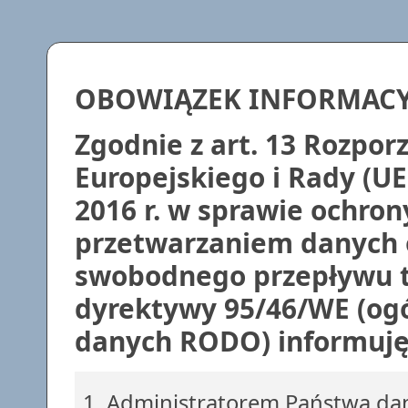
OBOWIĄZEK INFORMAC
Zgodnie z art. 13 Rozpo
Europejskiego i Rady (UE
2016 r. w sprawie ochron
przetwarzaniem danych 
swobodnego przepływu t
dyrektywy 95/46/WE (ogó
danych RODO) informuję,
Administratorem Państwa dan