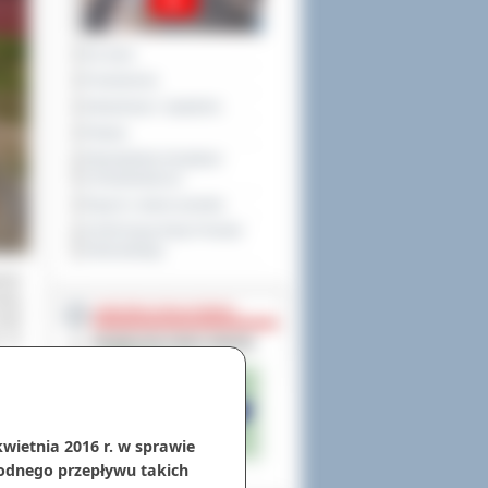
Na żywo
Posiedzenia
Interpelacje i zapytania
Petycje
Obywatelska Inicjatywa
Uchwałodawcza
Raport o stanie powiatu
XXVIII Sesja Rady Powiatu
Ostrowskiego
ryło
kcję
NIEODPŁATNA POMOC
rząd
w ze
kwietnia 2016 r. w sprawie
odnego przepływu takich