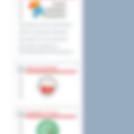
Program Ochrony Środowiska
Plan Gospodarki Odpadami
Program ochrony powietrza
Program współpracy z
organizacjami pozarządowymi
PRZYNALEŻNOŚĆ
NAGRODY, TYTUŁY