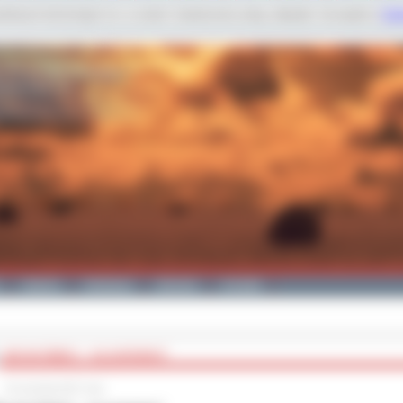
dobnych technologii m.in. w celach: świadczenia usług, statystyk. Szczegóły w
Poli
Galeria
Edukacja
Zdrowie
Kontakt
„NIE MA ŚMIECI – SĄ SUROWCE”
22 września 2017 roku