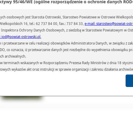
ktywy 95/46/WE (ogólne rozporządzenie o ochronie danych RODO
ch osobowych jest Starosta Ostrowski, Starostwo Powiatowe w Ostrowie Wielkopols
ielkopolskich 16, tel.: 62 737 84 00, fax.: 737 84 33,
e-mail: starostwo@powiat-ostr
 Inspektora Ochrony Danych Osobowych, z siedzibą w Starostwie Powiatowym w Ostr
: iod@powiat-ostrowski.pl
.
przetwarzane w celu realizacji obowiązków Administratora Danych, w związku z zała
 RODO, co oznacza, iż przetwarzanie danych jest niezbędne do wypełnienia obowiązku 
ach archiwalnych.
terminach wskazanych w Rozporządzeniu Prezesa Rady Ministrów z dnia 18 stycznia 
czowych wykazów akt oraz instrukcji w sprawie organizacji i zakresu działania archiw
h czas przetwarzania danych.
azywane podmiotom przetwarzającym je na zlecenie Administratora Danych (np.: 
których przetwarzane są dane osobowe), instytucjom uprawnionym do ich uzyskania 
 sądom,) oraz innym podmiotom w zakresie, w jakim są one uprawnione do ich otrzy
st obowiązkiem ustawowym i wynika z obowiązujących przepisów prawa.
arzane, w granicach określonych rozporządzeniem RODO, ma prawo do:
atora Danych dostępu do swoich danych osobowych,
zenia przetwarzania lub wniesienia sprzeciwu wobec przetwarzania danych, a także p