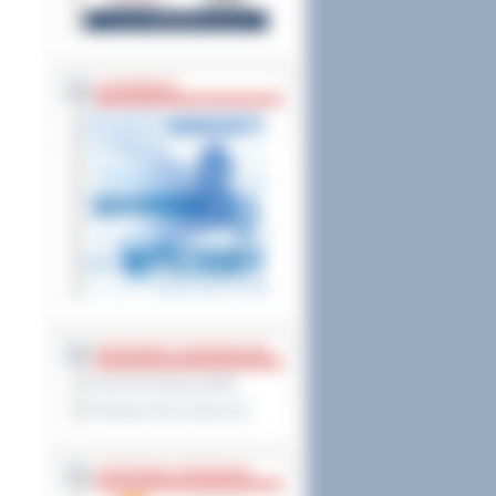
ZAPOWIEDZI
PARTNERZY ZAGRANICZNI
Powiat Sonneberg (GER)
Prowincja Forli Cesena (IT)
STRATEGIE, PROGRAMY