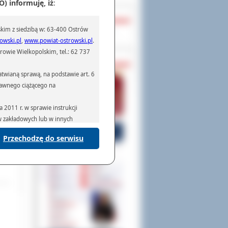
) informuję, iż
:
OCHRONA DANYCH
kim z siedzibą w: 63-400 Ostrów
Inspektor Ochrony Danych
owski.pl
,
www.powiat-ostrowski.pl
.
owie Wielkopolskim, tel.: 62 737
PASZPORTY
twianą sprawą, na podstawie art. 6
prawnego ciążącego na
2011 r. w sprawie instrukcji
ów zakładowych lub w innych
Przechodzę do serwisu
podmiotom serwisującym systemy
na podstawie obowiązującego prawa
mywania na podstawie przepisów
rzenoszenia danych,