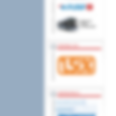
wniesienia skargi do
ZOSTAW 1,5%
WSPÓŁPRACA