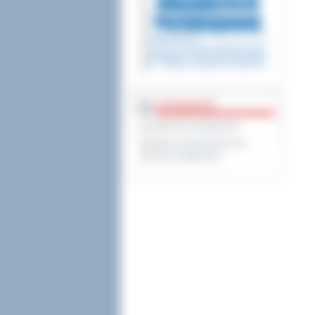
DOSTĘPNOŚĆ
Deklaracja dostępności
Wykaz koordynatorów do
spraw dostępności