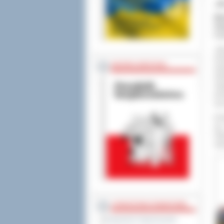
„N
Mło
Świ
5 t
„Sp
śro
BEZPIECZEŃSTWO
wsp
edu
neg
prz
są 
W t
się
Ost
zie
STAROSTWO POWIATOWE
Regulamin Organizacyjny