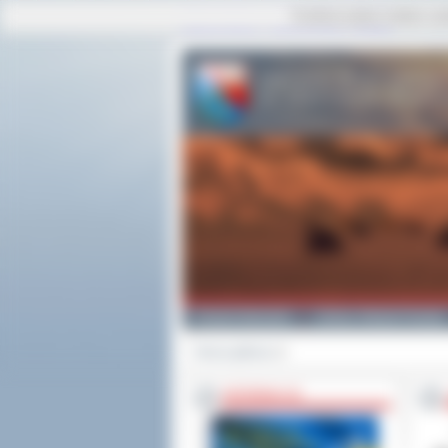
Ta strona używa cookies i po
strona główna
|
mapa serwisu
|
kontakt
Powiat Ostrowski
Gminy i Miasta Powiatu
Strona główna
>>
INFORMACJE