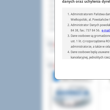
Sprzedaż nieruchomości
danych oraz uchylenia dyre
Komunikaty
Ogłoszenia i obwieszczenia
Administratorem Państwa dany
Oferty pracy
Wielkopolski, al. Powstańców W
Dla niesłyszących
Administrator Danych powołał
Pliki do pobrania
84 38, fax.: 737 84 56.
e-mail
Dane osobowe są gromadzone i 
ust. 1 lit. c) rozporządzenia
MULTIMEDIA
administratorze, a także w cel
Materiały filmowe
Dane osobowe będą usuwane w 
kancelaryjnej, jednolitych rze
przepisach prawa, regulującyc
BEZ KOLEJKI
Dane osobowe mogą być przek
informatyczne i aplikacje w 
(np.: organom administracji,
prawa.
Podanie danych osobowych je
Osoba, której dane są przetw
żądania od Administr
sprostowania, ogranic