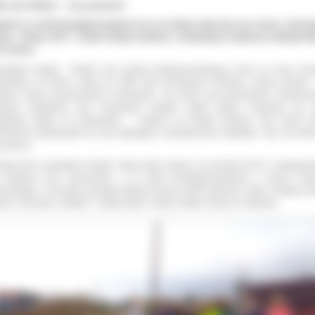
ie ma śmieci – są surowce”
dzież ze szkół ponadgimnazjalnych po raz kolejny włączyła się w akcję „Sprząt
ata - Polska 2017”. Dzięki młodym ludziom z miejskiego krajobrazu zniknęło bl
on śmieci.
rzątanie świata - Polska” jest częścią międzynarodowego ruchu na rzecz och
dowiska. W Polsce akcję od 1994 roku koordynuje Fundacja „Nasza Ziemia”.
ólna lekcja poszanowania środowiska. Jej celem jest promowanie nieśmiece
kacja odpadowa oraz inicjowanie działań, dzięki którym zmniejszy się 
atywny wpływ na środowisko” – czytamy na portalu fundacji. Tym razem h
ewodnie nawiązywało do idei segregacji i przetwarzania odpadów: „Nie ma śmie
surowce”.
egoroczne „sprzątanie świata”, które miało miejsce 15 września 2017r. zaangażo
 młodzież oraz nauczyciele z 15 szkół ponadgimnazjalnych z terenu Pow
rowskiego. Uczniowie sprzątali głównie tereny wokół własnych szkół, miejskie te
lone, otoczenie „Orlików”, a także parki i okolice Stawu Szulca w Ostrowie.