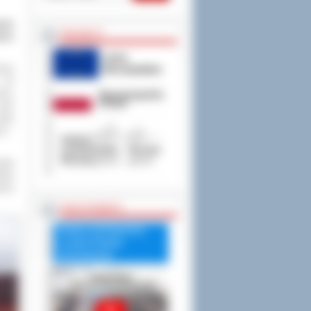
anie
PROJEKTY
isko
rony
 „To
nia,
nasz
asło
ci –
wała
iatu
reny
RADA POWIATU
Debata nad Raportem
o stanie Powiatu
Ostrowskiego