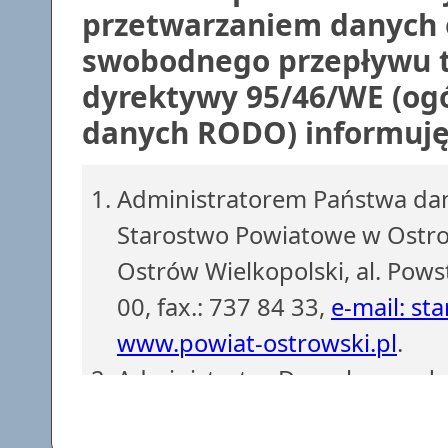
przetwarzaniem danych 
swobodnego przepływu t
dyrektywy 95/46/WE (ogó
danych RODO) informuję,
Administratorem Państwa dan
Starostwo Powiatowe w Ostrow
Ostrów Wielkopolski, al. Pows
00, fax.: 737 84 33,
e-mail: st
www.powiat-ostrowski.pl
.
Administrator Danych powoł
z siedzibą w Starostwie Powi