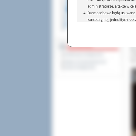
pra
administratorze, a także w cel
kon
Dane osobowe będą usuwane w 
Chm
Jur
kancelaryjnej, jednolitych rze
przepisach prawa, regulującyc
Nag
Dane osobowe mogą być przek
Mak
z G
informatyczne i aplikacje w 
we 
DOSTĘPNOŚĆ
(np.: organom administracji,
Wer
prawa.
Deklaracja dostępności
w W
Podanie danych osobowych je
Sie
Wykaz koordynatorów do
Osoba, której dane są przetw
spraw dostępności
żądania od Administr
sprostowania, ogranic
wniesienia skargi do