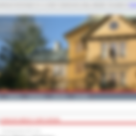
dobnych technologii m.in. w celach: świadczenia usług, statystyk. Szczegóły w
Poli
Galeria
Edukacja
Zdrowie
Kontakt
KONKURS WIEDZY O BRYLIŃSKIM
20 października 2017 roku