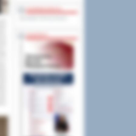
OCHRONA DANYCH
Inspektor Ochrony Danych
enia
tarz
esz,
PASZPORTY
t dr
onik
oł z
teki
ry w
wie,
arka
tury
iemi
tian
iami
wie
nicy