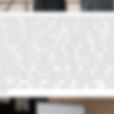
ci przybyłych na finał konkursu powitała organizatorka i pomysłodawczyni wydarz
 Chmielewska. Spotkanie zaszczycili swoją obecnością: Mirosława Busza, sekre
ny Sieroszewice, Mirosław Rychlik, sekretarz powiatu ostrowskiego, Teresa Lemi
eprzewodnicząca Rady Gminy Sieroszewice, a zarazem sołtys Ołoboku, ks. prała
asz Lenczewski, proboszcz parafii pw. św. Jana Ewangelisty w Ołoboku, ks. kan
zard Regulski, proboszcz parafii Świętej Trójcy w Węglewicach, o. Dariusz Warch
afii pw. św. Wojciecha w Cieszęcinie, Maria Marciniak, dyrektor Gminnej Biblio
licznej w Sieroszewicach, Jerzy Pawłowski, dyrektor Gminnego Ośrodka Kultu
roszewicach, Renata Suchorzewska, dyrektor Szkoły Podstawowej w Masano
uta Walczak, koordynator projektu o Pawle Brylińskim, Anna Urbaniak, bibliotek
ii bibliotecznej w Ołoboku, Arleta Walczak, główna księgowa Gminnego Ośrodka Kul
ieroszewicach, Maria Ciapierzyńska i Anna Jarosik, opiekunki Muzeum Z
bockiej, Rafał Dąbik, prezes PTTK Oddział Ziemia Wieruszowska, Jadwiga i Krys
łacni z PTTK Oddział w Ostrowie Wielkopolskim, nauczyciele opiekujący się uczn
orącymi udział w konkursie, uczniowie Szkoły Podstawowej w Masano
edstawiający projekt „Paweł Bryliński, rzeźbiarz naszego regionu” i uczest
kursu.