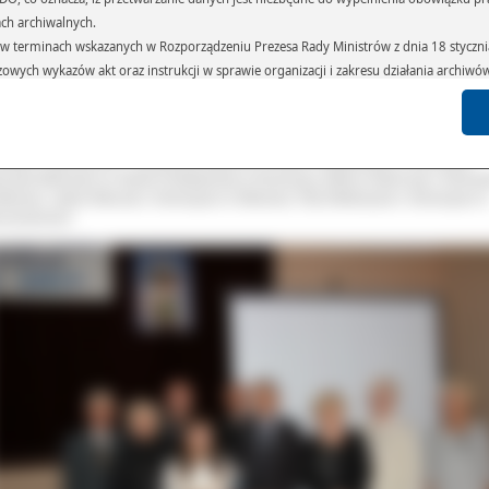
ce reporterskie przygotowane przez uczestników jak i test wiedzy oceniała kom
ach archiwalnych.
kursowa w składzie: Ewa Chmielewska (przewodnicząca), Emilia Biela, Mi
terminach wskazanych w Rozporządzeniu Prezesa Rady Ministrów z dnia 18 stycznia 
ielewski, Maria Marciniak, Jadwiga Niełacna, Krystian Niełacny i Jerzy Pawłow
orzy przyznali nagrody i wyróżnienia następującym osobom:
czowych wykazów akt oraz instrukcji w sprawie organizacji i zakresu działania archiw
h czas przetwarzania danych.
roda Grand Prix – Agata Śniatała ze Szkoły Podstawowej w Masanowie, I miejsce
azywane podmiotom przetwarzającym je na zlecenie Administratora Danych (np.: 
symilian Stendera ze Szkoły Podstawowej w Masanowie, II miejsce – Maja Łukaw
imnazjum w Wielowsi, III miejsce – Piotr Kmiecik z Zespołu Szkolno-Przedszkolne
których przetwarzane są dane osobowe), instytucjom uprawnionym do ich uzyskania 
Wtórku. Wyróżnienia – Aleksandra Bartnik ze Szkoły Podstawowej w Rososzycy,
 sądom,) oraz innym podmiotom w zakresie, w jakim są one uprawnione do ich otrzy
onika Mielcarek ze Szkoły Podstawowej w Rososzycy, Milena Świerczyk z Gimna
ielowsi, Jakub Walczak z Gimnazjum w Wielowsi, Filip Wołkowycki z Gimnazjum 
st obowiązkiem ustawowym i wynika z obowiązujących przepisów prawa.
roszewicach.
arzane, w granicach określonych rozporządzeniem RODO, ma prawo do:
atora Danych dostępu do swoich danych osobowych,
zenia przetwarzania lub wniesienia sprzeciwu wobec przetwarzania danych, a także p
 organu nadzorczego – Prezesa Urzędu Ochrony Danych Osobowych.