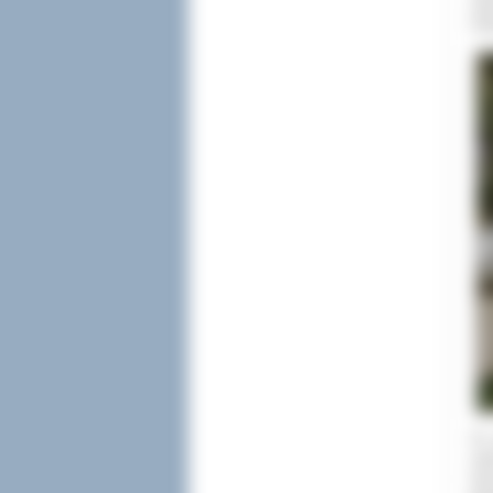
rep
Pub
Po 
mie
Die