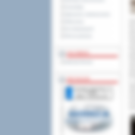
Sprzedaż nieruchomości
Komunikaty
Ogłoszenia i obwieszczenia
Goś
Oferty pracy
Ewa
Dla niesłyszących
gmi
Pliki do pobrania
wic
Tom
Rys
MULTIMEDIA
par
Pub
Materiały filmowe
Sie
Dan
fil
BEZ KOLEJKI
w S
Oło
Nie
bi
prz
kon