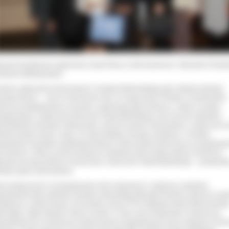
wnymi fundatorami nagród byli Urząd Gminy w Sieroszewicach i Starostwo Powia
strowie Wielkopolskim.
mieniu wójta gminy Sieroszewice Czesława Berkowskiego głos zabrała sekretarz
osława Busza. –
Jest mi niezmiernie miło, że mogę złożyć Państwu Chmielewskim
deczne podziękowania za pomysł i organizację tego konkursu, a także za pasję i
ngażowanie. Dzięki temu twórczość Pawła Brylińskiego cały czas jest utrwalana.
eł Bryliński mieszkał w Masanowie, tworzył w gminie Sieroszewice, a także poza n
teśmy bardzo dumni z tego, że mamy takiego znanego rzeźbiarza. Chciałam
ratulować wszystkim współorganizatorom, którzy włożyli wiele pracy w przygotowa
o konkursu. Słowa uznania kieruję do młodzieży, która wzięła udział w konkursie i
azała się dużą wiedzą na temat życia i twórczości Pawła Brylińskiego
– powiedzia
retarz gminy Sieroszewice.
wa wdzięczności za propagowanie ludzi związanych z regionem i gratulacji
owiedzieli także sekretarz powiatu ostrowskiego Mirosław Rychlik, proboszcz paraf
łoboku ks. prałat Tomasz Lenczewski, prezes PTTK Oddziału Ziemia Wieruszowsk
ał Dąbik, sołtys Ołoboku Teresa Lemiesz. Z kolei Jerzy Pawłowski w imieniu jury
owiedział się na temat prac konkursowych przygotowanych przez młodzież w form