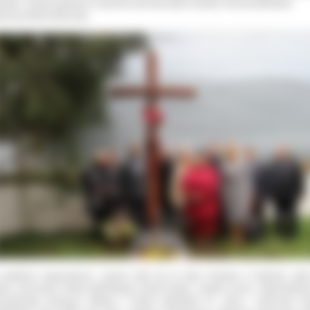
ortażu. Swoją nagrodę za reportaż przyznała także dyrektor Gminnej Biblioteki
licznej Maria Marciniak.
spotkaniu organizatorzy i goście udali się na stary cmentarz w Ołoboku, gdz
jscu spoczynku Pawła Brylińskiego złożyli kwiaty i zapalili znicze. Organizatoram
cezjalnego Konkursu Wiedzy o Pawle Brylińskim pt. „Życie i twórczość P