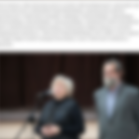
em konkursu, który kierowany był do uczniów szkół podstawowych i gimnazjów, był
mocja twórczości rzeźbiarskiej Pawła Brylińskiego, popularyzacja walorów
joznawczych i kulturowych powiatów: kaliskiego, krotoszyńskiego, ostrowskiego,
rzeszowskiego, pleszewskiego i wieruszowskiego, rozbudzenie wśród mieszkańc
ionu zainteresowania kulturą ludową. W pierwszym etapie konkursu uczniowie
ygotowywali reportaż pt. „Twórczość Pawła Brylińskiego 1814-1890 w moim regioni
 drugim etapie musieli rozwiązać test wiedzy o życiu i twórczości rzeźbiarza z
sanowa.