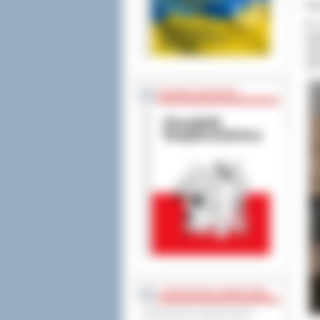
Ko
W 
pod
twó
bis
BEZPIECZEŃSTWO
STAROSTWO POWIATOWE
Regulamin Organizacyjny