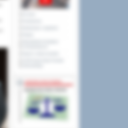
y:
Na żywo
ów
Posiedzenia
Interpelacje i zapytania
e”,
Petycje
Obywatelska Inicjatywa
Uchwałodawcza
Raport o stanie powiatu
XXVIII Sesja Rady Powiatu
Ostrowskiego
NIEODPŁATNA POMOC