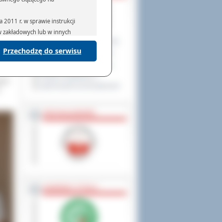
isja
chał
2011 r. w sprawie instrukcji
ski.
ów zakładowych lub w innych
Program Ochrony Środowiska
 –
Przechodzę do serwisu
Plan Gospodarki Odpadami
podmiotom serwisującym systemy
ska
go
na podstawie obowiązującego prawa
Program ochrony powietrza
mywania na podstawie przepisów
Program współpracy z
zjum
organizacjami pozarządowymi
w
PRZYNALEŻNOŚĆ
rzenoszenia danych,
NAGRODY, TYTUŁY