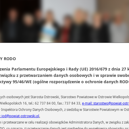
Y RODO
zenia Parlamentu Europejskiego i Rady (UE) 2016/679 z dnia 27 
 związku z przetwarzaniem danych osobowych i w sprawie swob
ktywy 95/46/WE (ogólne rozporządzenie o ochronie danych RODO
konkursu przystąpiło 28 uczestników: 10 uczniów klas VI-VII szkół podstawowych 
niów klas II-III gimnazjów. Po rozwiązaniu testu wiedzy uczniów i gości zaproszon
edzania kościoła pw. św. Jana Ewangelisty w Ołoboku. O historii świątyni i cieka
ch osobowych jest Starosta Ostrowski, Starostwo Powiatowe w Ostrowie Wielkopols
ejach z nią związanych opowiadał ks. prałat Tomasz Lenczewski. Uroczys
ietnił także występ dzieci ze Szkoły Podstawowej w Masanowie. Uczniowie odczy
ielkopolskich 16, tel.: 62 737 84 00, fax.: 737 84 33,
e-mail: starostwo@powiat-ostr
je wiersze o Pawle Brylińskim, a Danuta Walczak, nauczyciel i koordynator proj
 Inspektora Ochrony Danych Osobowych, z siedzibą w Starostwie Powiatowym w Ostr
weł Bryliński, rzeźbiarz naszego regionu” przedstawiła prezentację na temat dzi
: iod@powiat-ostrowski.pl
.
wadzonych w ramach projektu realizowanego w Szkole Podstawowej w Masanowi
przetwarzane w celu realizacji obowiązków Administratora Danych, w związku z zała
szcie nadszedł czas na podsumowanie konkursu i nagrodzenie uczniów. Zar
 RODO, co oznacza, iż przetwarzanie danych jest niezbędne do wypełnienia obowiązku 