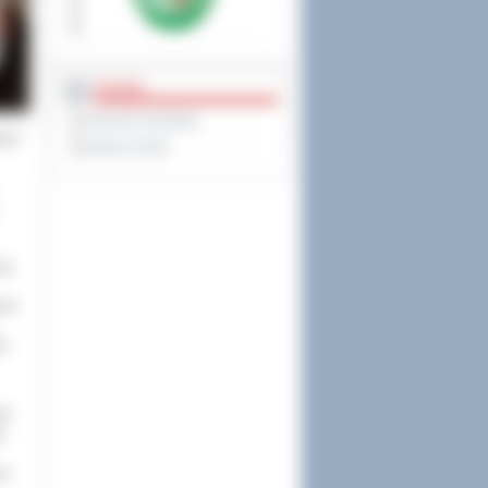
PRAWO
Dziennik Urzędowy
towe
Monitor Polski
ią.
nie
ła
ii
a
ie