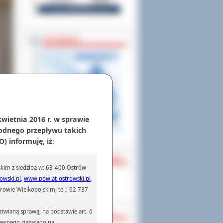
ZAPOWIEDZI
kwietnia 2016 r. w sprawie
odnego przepływu takich
) informuję, iż
:
i 18
o do
PARTNERZY ZAGRANICZNI
wych
kim z siedzibą w: 63-400 Ostrów
tość
Powiat Sonneberg (GER)
tali
owski.pl
,
www.powiat-ostrowski.pl
.
Prowincja Forli Cesena (IT)
ektu
owie Wielkopolskim, tel.: 62 737
ałań
e.
twianą sprawą, na podstawie art. 6
STRATEGIE, PROGRAMY
ówno
prawnego ciążącego na