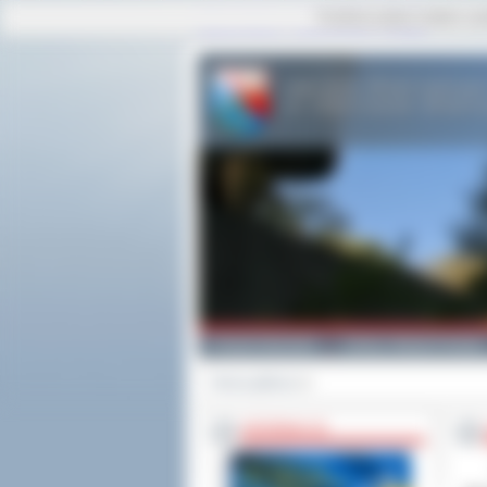
Ta strona używa cookies i po
strona główna
|
mapa serwisu
|
kontakt
Powiat Ostrowski
Gminy i Miasta Powiatu
Strona główna
>>
INFORMACJE