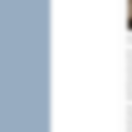
Głó
w O
W i
Mir
ser
zaa
Paw
Jes
pog
teg
wyk
sek
Sło
wyp
w O
Raf
wyp