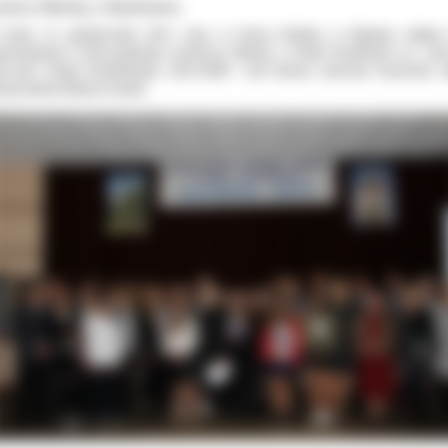
nkurs Wiedzy o Brylińskim
środę, 11 października 2017 roku, w Domu Rolnika w Ołoboku odbyło 
sumowanie II Diecezjalnego Konkursu Wiedzy o Pawle Brylińskim pt. „Życ
rczość Pawła Brylińskiego 1814-1890”, nad którym patronat honorowy o
kup kaliski Edward Janiak.