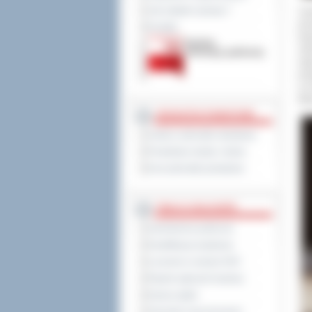
Jak załatwić sprawę ?
Cel
pro
Kontakt
kra
ost
reg
prz
a w
Ma
JEDNOSTKI POWIATOWE
Szkoły i jednostki oświatowe
Powiatowe służby i straże
Inne jednostki powiatowe
TABLICA OGŁOSZEŃ
Zamówienia publiczne
Kwalifikacja wojskowa
Leczenie w ramach NFZ
Rejestr zgłoszeń budowy
Dyżury aptek