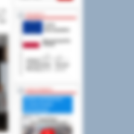
się
PROJEKTY
ie i
bjął
RADA POWIATU
Debata nad Raportem
o stanie Powiatu
Ostrowskiego