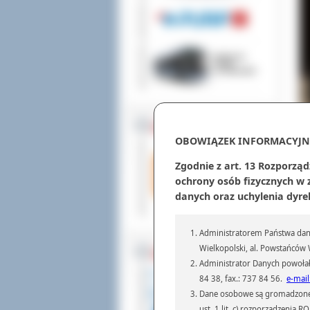
ZOSTAW 1,5%
OBOWIĄZEK INFORMACYJN
Zgodnie z art. 13 Rozporząd
ochrony osób fizycznych w
danych oraz uchylenia dyre
Do 
ucz
zwi
Administratorem Państwa dany
dzi
uśw
Wielkopolski, al. Powstańców W
WSPÓŁPRACA
swo
Administrator Danych powołał
„Pa
84 38, fax.: 737 84 56.
e-mail
pro
Dane osobowe są gromadzone i 
Wre
ust. 1 lit. c) rozporządzenia