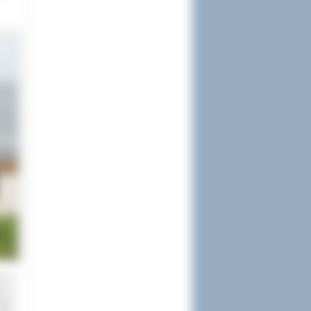
ie w
i II
awła