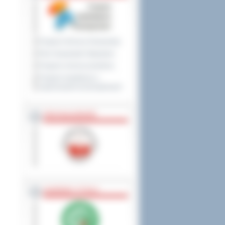
Program Ochrony Środowiska
Plan Gospodarki Odpadami
Program ochrony powietrza
Program współpracy z
organizacjami pozarządowymi
PRZYNALEŻNOŚĆ
NAGRODY, TYTUŁY