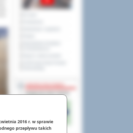
cji.
wody
Na żywo
ania
Posiedzenia
Interpelacje i zapytania
Petycje
Obywatelska Inicjatywa
Uchwałodawcza
Raport o stanie powiatu
XXVIII Sesja Rady Powiatu
Ostrowskiego
NIEODPŁATNA POMOC
kwietnia 2016 r. w sprawie
odnego przepływu takich