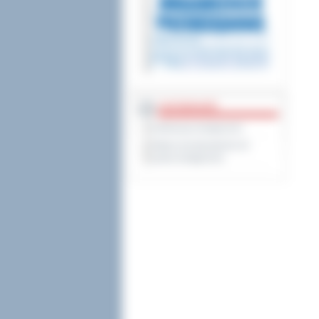
DOSTĘPNOŚĆ
Deklaracja dostępności
Wykaz koordynatorów do
spraw dostępności