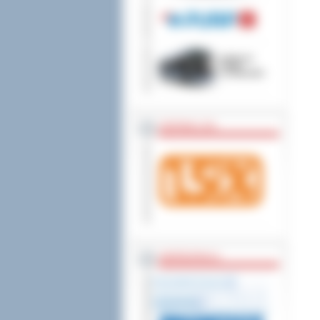
wniesienia skargi do
ZOSTAW 1,5%
WSPÓŁPRACA