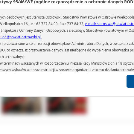
ktywy 95/46/WE (ogólne rozporządzenie o ochronie danych RODO
ogacił się więc o wyposażenie warte ok. 5,5 tys. zł.
ych środków kupiono m.in. ciśnieniomierze zegarowe z kompletem mankietów, sz
ch osobowych jest Starosta Ostrowski, Starostwo Powiatowe w Ostrowie Wielkopols
toteczne, stoliki zabiegowe, stetoskopy, szyny kramera, zestawy przeciwwstrząs
. tablice Ishihary - używane przez okulistów do sprawdzenia zdolności rozróżni
ielkopolskich 16, tel.: 62 737 84 00, fax.: 737 84 33,
e-mail: starostwo@powiat-ostr
orów, siatki centylowe niezbędne do prawidłowego określania wagi u dziewcz
 Inspektora Ochrony Danych Osobowych, z siedzibą w Starostwie Powiatowym w Ostr
opców, apteczki oraz różnorodne zestawy leków.
: iod@powiat-ostrowski.pl
.
które urządzenia zastąpiły wiekowe i mocno zużyte wyposażenie, inne nowe pojaw
przetwarzane w celu realizacji obowiązków Administratora Danych, w związku z zała
 w nich dzięki otrzymanej dotacji po raz pierwszy.
 RODO, co oznacza, iż przetwarzanie danych jest niezbędne do wypełnienia obowiązku 
ał(a):
Janusz Grzesiak
ach archiwalnych.
iedzin:
307
terminach wskazanych w Rozporządzeniu Prezesa Rady Ministrów z dnia 18 stycznia 
czowych wykazów akt oraz instrukcji w sprawie organizacji i zakresu działania archiw
h czas przetwarzania danych.
Galeria
Pliki
Linki
azywane podmiotom przetwarzającym je na zlecenie Administratora Danych (np.: 
których przetwarzane są dane osobowe), instytucjom uprawnionym do ich uzyskania 
 sądom,) oraz innym podmiotom w zakresie, w jakim są one uprawnione do ich otrzy
st obowiązkiem ustawowym i wynika z obowiązujących przepisów prawa.
arzane, w granicach określonych rozporządzeniem RODO, ma prawo do:
atora Danych dostępu do swoich danych osobowych,
zenia przetwarzania lub wniesienia sprzeciwu wobec przetwarzania danych, a także p