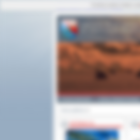
Ta strona używa cookies i po
strona główna
|
mapa serwisu
|
kontakt
Powiat Ostrowski
Gminy i Miasta Powiatu
Strona główna
>>
INFORMACJE