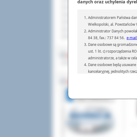
Sprzedaż nieruchomości
danych oraz uchylenia dyre
wzb
Komunikaty
Z t
Ogłoszenia i obwieszczenia
Administratorem Państwa dany
kar
Oferty pracy
tzw
Wielkopolski, al. Powstańców W
kol
Dla niesłyszących
Administrator Danych powołał
chł
Pliki do pobrania
84 38, fax.: 737 84 56.
e-mail
Nie
Dane osobowe są gromadzone i 
się
ust. 1 lit. c) rozporządzenia
MULTIMEDIA
Dod
administratorze, a także w cel
Odw
Materiały filmowe
Dane osobowe będą usuwane w 
kancelaryjnej, jednolitych rze
przepisach prawa, regulującyc
BEZ KOLEJKI
Dane osobowe mogą być przek
informatyczne i aplikacje w 
(np.: organom administracji,
prawa.
Podanie danych osobowych je
Osoba, której dane są przetw
żądania od Administr
sprostowania, ogranic