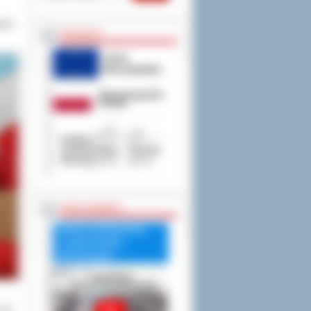
nych
PROJEKTY
RADA POWIATU
Debata nad Raportem
o stanie Powiatu
Ostrowskiego
nych