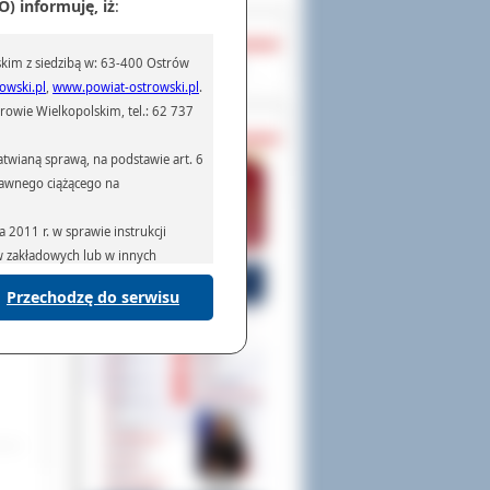
) informuję, iż
:
OCHRONA DANYCH
afki
kim z siedzibą w: 63-400 Ostrów
owe,
Inspektor Ochrony Danych
ania
owski.pl
,
www.powiat-ostrowski.pl
.
ąt i
owie Wielkopolskim, tel.: 62 737
PASZPORTY
iło
twianą sprawą, na podstawie art. 6
prawnego ciążącego na
2011 r. w sprawie instrukcji
ów zakładowych lub w innych
Przechodzę do serwisu
podmiotom serwisującym systemy
na podstawie obowiązującego prawa
mywania na podstawie przepisów
rzenoszenia danych,