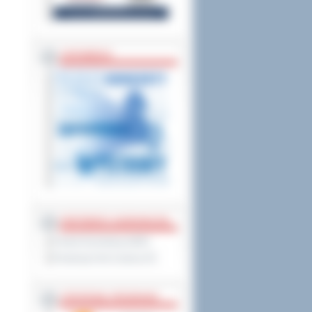
ZAPOWIEDZI
PARTNERZY ZAGRANICZNI
Powiat Sonneberg (GER)
Prowincja Forli Cesena (IT)
STRATEGIE, PROGRAMY