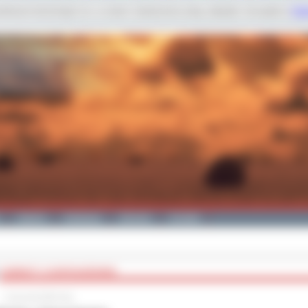
dobnych technologii m.in. w celach: świadczenia usług, statystyk. Szczegóły w
Poli
Galeria
Edukacja
Zdrowie
Kontakt
GABINETY Z DOPOSAŻENIEM
2 stycznia 2018 roku