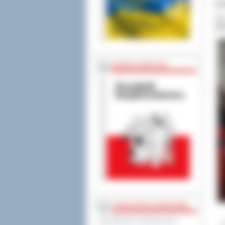
Ga
Już
gab
BEZPIECZEŃSTWO
STAROSTWO POWIATOWE
Regulamin Organizacyjny
- ‘