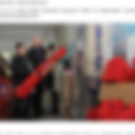
binety z doposażeniem
 po raz drugi Powiat Ostrowski pozyskał środki na doposażenie szkol
inetów pielęgniarskich.
’W 2016 roku po raz pierwszy pozyskaliśmy środki na doposażenie szkol