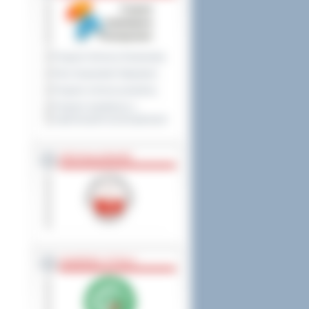
Program Ochrony Środowiska
Plan Gospodarki Odpadami
Program ochrony powietrza
Program współpracy z
organizacjami pozarządowymi
PRZYNALEŻNOŚĆ
NAGRODY, TYTUŁY