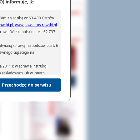
) informuję, iż
:
OCHRONA DANYCH
kim z siedzibą w: 63-400 Ostrów
Inspektor Ochrony Danych
szło
owski.pl
,
www.powiat-ostrowski.pl
.
kowi
owie Wielkopolskim, tel.: 62 737
je i
PASZPORTY
twianą sprawą, na podstawie art. 6
ieki
prawnego ciążącego na
wych
 tym
ą.
2011 r. w sprawie instrukcji
ów zakładowych lub w innych
Przechodzę do serwisu
podmiotom serwisującym systemy
na podstawie obowiązującego prawa
mywania na podstawie przepisów
rzenoszenia danych,