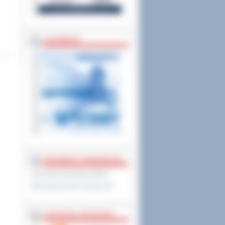
ZAPOWIEDZI
PARTNERZY ZAGRANICZNI
Powiat Sonneberg (GER)
Prowincja Forli Cesena (IT)
STRATEGIE, PROGRAMY