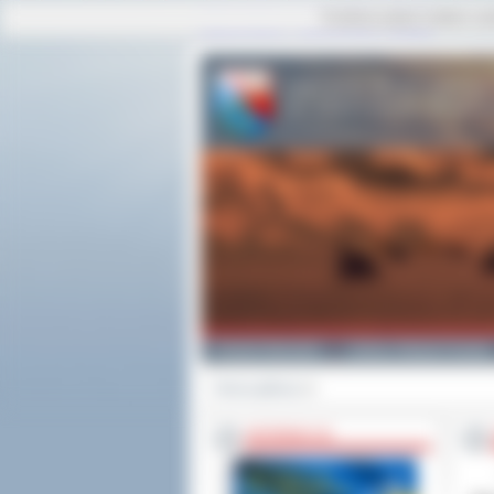
Ta strona używa cookies i po
strona główna
|
mapa serwisu
|
kontakt
Powiat Ostrowski
Gminy i Miasta Powiatu
Strona główna
>>
INFORMACJE