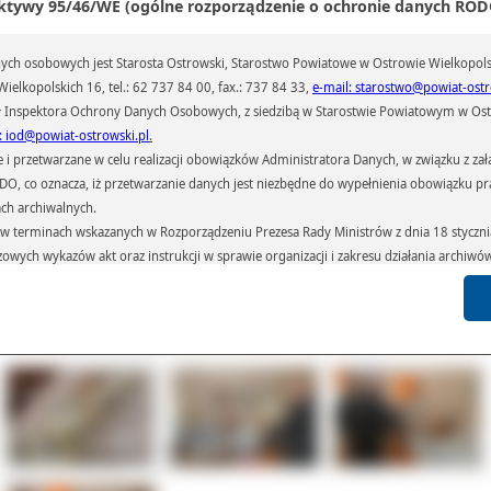
ktywy 95/46/WE (ogólne rozporządzenie o ochronie danych RODO
ch osobowych jest Starosta Ostrowski, Starostwo Powiatowe w Ostrowie Wielkopols
inionym roku na ostrowskim Oddziale Ginekologiczno- Położniczym na świat przy
ielkopolskich 16, tel.: 62 737 84 00, fax.: 737 84 33,
e-mail: starostwo@powiat-ostr
blisko 2 tysiące dzieci. Całemu zespołowi, Dyrektorowi Szpitala, kierowni
 Inspektora Ochrony Danych Osobowych, z siedzibą w Starostwie Powiatowym w Ostr
ziału, lekarzom, Oddziałowej i całemu personelowi należą się serdeczne gratulac
ziękowanie za pracę zespołową na ostrowskiej porodówce.
: iod@powiat-ostrowski.pl
.
przetwarzane w celu realizacji obowiązków Administratora Danych, w związku z zała
część najmłodszych pacjentów, która wymaga dodatkowej, intensywnej op
 RODO, co oznacza, iż przetwarzanie danych jest niezbędne do wypełnienia obowiązku 
ebywa pod na Oddziale Neonatologii, która od maja funkcjonuje już w no
ieszczeniach. Pracuje na nowym sprzęcie. m.in. inkubatorze ufundowanym w
ach archiwalnych.
u przez Fundację WOŚP i przekazanym osobiście przez Jurka Owsiaka wraz z żon
terminach wskazanych w Rozporządzeniu Prezesa Rady Ministrów z dnia 18 stycznia 
ał(a):
Zuzanna Jerzyk
czowych wykazów akt oraz instrukcji w sprawie organizacji i zakresu działania archiw
iedzin:
248
h czas przetwarzania danych.
azywane podmiotom przetwarzającym je na zlecenie Administratora Danych (np.: 
których przetwarzane są dane osobowe), instytucjom uprawnionym do ich uzyskania 
Galeria
Pliki
Linki
 sądom,) oraz innym podmiotom w zakresie, w jakim są one uprawnione do ich otrzy
st obowiązkiem ustawowym i wynika z obowiązujących przepisów prawa.
arzane, w granicach określonych rozporządzeniem RODO, ma prawo do:
atora Danych dostępu do swoich danych osobowych,
zenia przetwarzania lub wniesienia sprzeciwu wobec przetwarzania danych, a także p