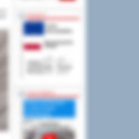
rech
PROJEKTY
gnaś
RADA POWIATU
Debata nad Raportem
o stanie Powiatu
Ostrowskiego