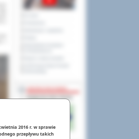
szym
datę
Na żywo
pców
00 a
Posiedzenia
Interpelacje i zapytania
ożył
Petycje
la z
Obywatelska Inicjatywa
Uchwałodawcza
Raport o stanie powiatu
XXVIII Sesja Rady Powiatu
Ostrowskiego
NIEODPŁATNA POMOC
kwietnia 2016 r. w sprawie
odnego przepływu takich