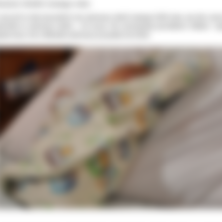
erwsze chwile nowego roku
styczeń to dla wszystkich nas pierwszy dzień nowego 2018 roku, ale dla czte
uchów to pierwszy dzień… ich życia. Na ostrowskiej porodówce Oliwier i I
nali stary rok a Nikodem pierwszy przywitał rok 2018.