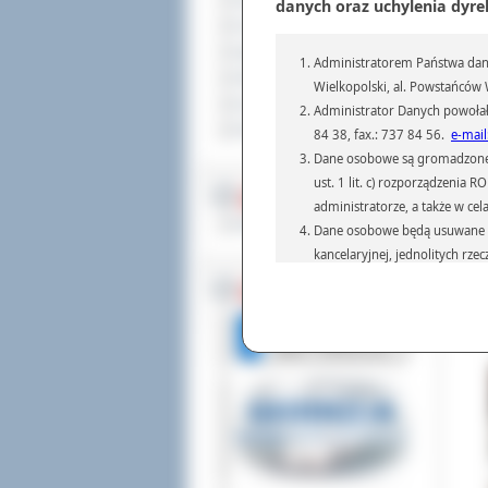
Sprzedaż nieruchomości
danych oraz uchylenia dyre
Komunikaty
Ogłoszenia i obwieszczenia
Administratorem Państwa dany
W m
Oferty pracy
Wielkopolski, al. Powstańców W
aż 
Dla niesłyszących
Administrator Danych powołał
Odd
Pliki do pobrania
pod
84 38, fax.: 737 84 56.
e-mail
Dane osobowe są gromadzone i 
Ta 
ust. 1 lit. c) rozporządzenia
prz
MULTIMEDIA
pom
administratorze, a także w cel
rok
Materiały filmowe
Dane osobowe będą usuwane w 
Dod
kancelaryjnej, jednolitych rze
Odw
przepisach prawa, regulującyc
BEZ KOLEJKI
Dane osobowe mogą być przek
informatyczne i aplikacje w 
(np.: organom administracji,
prawa.
Podanie danych osobowych je
Osoba, której dane są przetw
żądania od Administr
sprostowania, ogranic