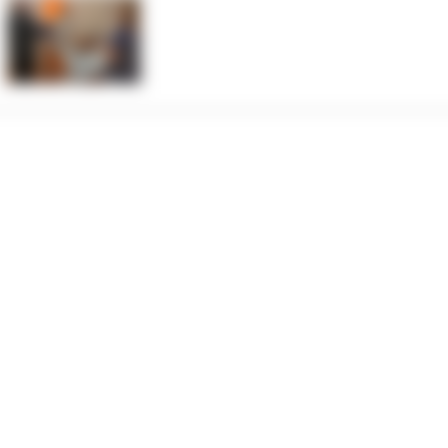
 organu nadzorczego – Prezesa Urzędu Ochrony Danych Osobowych.