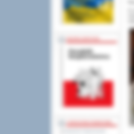
Pi
01 
mal
żeg
BEZPIECZEŃSTWO
STAROSTWO POWIATOWE
Regulamin Organizacyjny