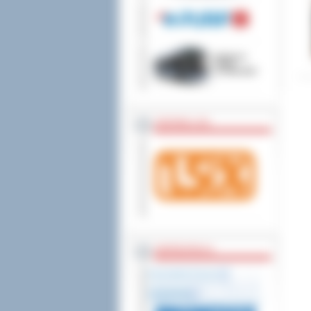
wniesienia skargi do
ZOSTAW 1,5%
WSPÓŁPRACA