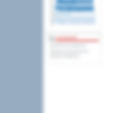
DOSTĘPNOŚĆ
Deklaracja dostępności
Wykaz koordynatorów do
spraw dostępności