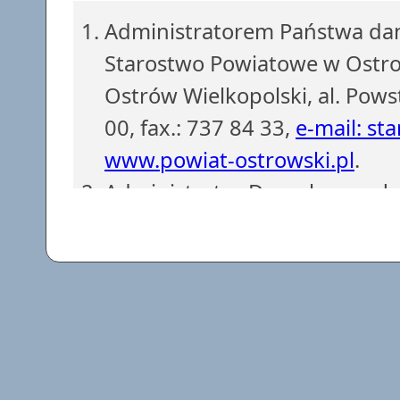
Administratorem Państwa dan
Starostwo Powiatowe w Ostrow
Ostrów Wielkopolski, al. Pows
00, fax.: 737 84 33,
e-mail: st
www.powiat-ostrowski.pl
.
Administrator Danych powoł
z siedzibą w Starostwie Powi
737 84 38, fax.: 737 84 56.
e-
Dane osobowe są gromadzone i
obowiązków Administratora D
podstawie art. 6 ust. 1 lit. c)
przetwarzanie danych jest n