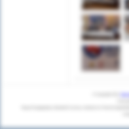
© Copyright 2011
Star
Czas g
Twoja Przeglądarka:
Mozilla/5.0 (Linux; Android 14; Pixel 8) Apple
+cl