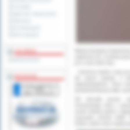
Sprzedaż nieruchomości
Komunikaty
Ogłoszenia i obwieszczenia
Oferty pracy
Dla niesłyszących
Pliki do pobrania
Międzynarodowa Organizacja 
MULTIMEDIA
organizacji 35. Szybowcowy
Materiały filmowe
już w roku 2015 roku.
- J
esteśmy bardzo zaszczyc
BEZ KOLEJKI
tak ważne zawody. Z dr
odpowiedzialność.
Teraz ma
powiedział Maciej Całka- dy
FAI doceniła poziom org
Ostrowskiego, który z powo
swoim lotnisku jedne z na
nazywane „Ostrów Glide”. 
Polski a także duże międzyn