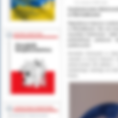
14 czerwca 2018 roku
Szybowcowe Mistrzost
w Michałkowie
Największa impreza szybow
w Michałkowie. Nie ma dru
wysokiej frekwencji i ta
BEZPIECZEŃSTWO
podniebnym pokazom bę
publiczność.
Aeroklub Ostrowski w dnia
zawody w trzech klasach: c
udział ponad 130 pilotów z 
światowego rankingu od wiel
Kawa.
STAROSTWO POWIATOWE
Regulamin Organizacyjny