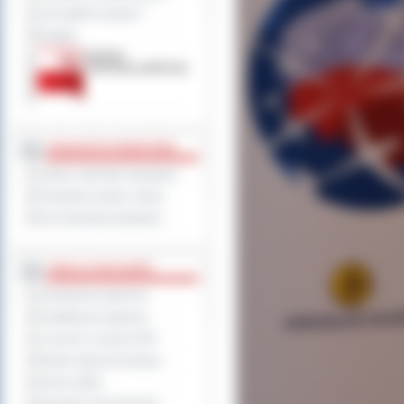
Jak załatwić sprawę ?
Kontakt
JEDNOSTKI POWIATOWE
Szkoły i jednostki oświatowe
Powiatowe służby i straże
Inne jednostki powiatowe
TABLICA OGŁOSZEŃ
Zamówienia publiczne
Kwalifikacja wojskowa
Leczenie w ramach NFZ
Rejestr zgłoszeń budowy
Dyżury aptek