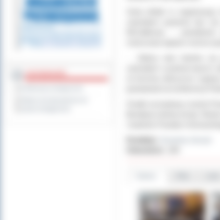
Swój wkład w organizację 
zawodami powinna być ju
Michałkowa – powiatowa 
mistrzostw będzie można wy
-
Zależy nam bardzo, by 
zawodami szybowcowymi uda
DOSTĘPNOŚĆ
że terminu dotrzyma i sądzą
powiedział na konferencji Pa
Deklaracja dostępności
Wykaz koordynatorów do
Środki na budowę ścieżki Po
spraw dostępności
likwidacji niskiej emisji. Wy
i budżetu Powiatu Ostrowski
Dodał(a):
Zuzanna Jerzyk
Odwiedzin:
189
Galeria
Pliki
Linki