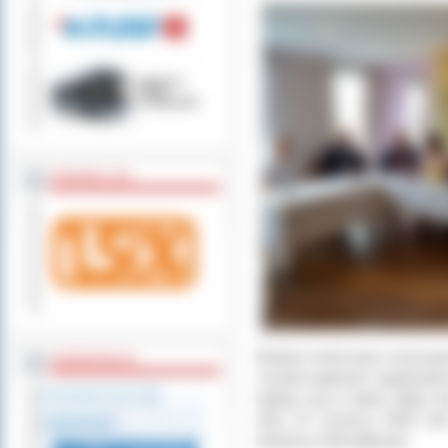
ZOSTAW 1,5%
Budżet mistrzostw szacowany
WSPÓŁPRACA
musieli zapewnić organizato
byłyby się w stanie odbyć b
dniu 13 czerwca 2018 roku
lotniska w Michałkowie.