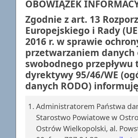
OBOWIĄZEK INFORMAC
Zgodnie z art. 13 Rozpo
Europejskiego i Rady (UE
2016 r. w sprawie ochron
przetwarzaniem danych 
swobodnego przepływu t
dyrektywy 95/46/WE (ogó
danych RODO) informuję,
Administratorem Państwa dan
Starostwo Powiatowe w Ostrow
Ostrów Wielkopolski, al. Pows