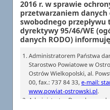
2016 r. w sprawie ochron
przetwarzaniem danych 
swobodnego przepływu t
dyrektywy 95/46/WE (ogó
danych RODO) informuję,
Administratorem Państwa dan
Starostwo Powiatowe w Ostrow
Ostrów Wielkopolski, al. Pows
00, fax.: 737 84 33,
e-mail: st
www.powiat-ostrowski.pl
.
Administrator Danych powoł
z siedzibą w Starostwie Powi