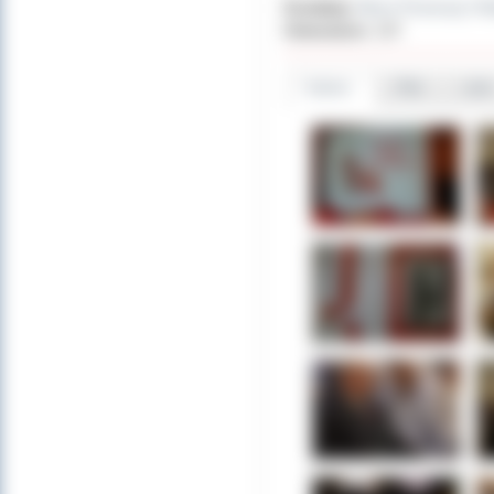
Dodał(a):
Biuro Promocji i R
Odwiedzin:
207
Galeria
Pliki
Linki