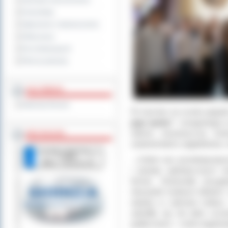
Sprzedaż nieruchomości
Komunikaty
Ogłoszenia i obwieszczenia
Oferty pracy
Dla niesłyszących
Pliki do pobrania
MULTIMEDIA
Materiały filmowe
Po hymnie na scenie pojawili
jego epoka”-
rozegranego w 
Zakres merytoryczny konk
BEZ KOLEJKI
zawierał także zagadnienia z 
- „Celem ww. przedsięwzięci
i postaw patriotycznych w
formie. Doskonale przygo
niezwykle trudnymi faktami 
wiedzę w zakresie kultury
udzieliły się nie tylko ucz
publiczności – mówi organiz