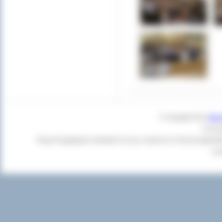
© Copyright 2011
Star
Czas g
Twoja Przeglądarka:
Mozilla/5.0 (Linux; Android 14; Pixel 8) Apple
+cl