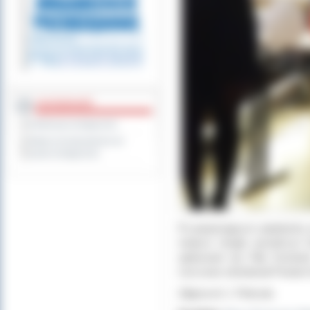
DOSTĘPNOŚĆ
Deklaracja dostępności
Wykaz koordynatorów do
spraw dostępności
Po pasjonującym pojedynku z
miejsce drugie wywalczył 
uplasował się Filip Koziar
rzeczowe ufundował Powiat 
Zdjęcia dr J. Pietrzak.