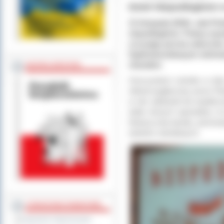
Dzień Niepodległości 
11 listopada 2018r. cała Po
niepodległości. Polacy wy
zrzucając jarzma zaborców.
Ogólnokształcącym odchody
charakter.
BEZPIECZEŃSTWO
Uroczystości szkolne w dniu
referat wygłoszony przez Pio
w nim odniesień do współcze
wiele różnych sposobów, m.
historycznej narodu, promowa
wartości narodowych.
STAROSTWO POWIATOWE
Regulamin Organizacyjny