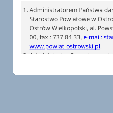
Administratorem Państwa dan
Starostwo Powiatowe w Ostrow
Ostrów Wielkopolski, al. Pows
00, fax.: 737 84 33,
e-mail: st
www.powiat-ostrowski.pl
.
Administrator Danych powoł
z siedzibą w Starostwie Powi
737 84 38, fax.: 737 84 56.
e-
Dane osobowe są gromadzone i
obowiązków Administratora D
podstawie art. 6 ust. 1 lit. c)
przetwarzanie danych jest n