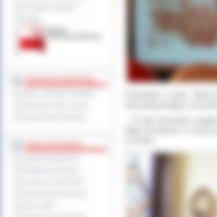
Jak załatwić sprawę ?
Kontakt
JEDNOSTKI POWIATOWE
Punktualnie o godz.
11.11
D
Szkoły i jednostki oświatowe
niezwykłą powagą i szacu
Powiatowe służby i straże
Inne jednostki powiatowe
- „To było absolutnie wyjąt
długo pozostanie w naszej p
Lucińska.
TABLICA OGŁOSZEŃ
Zamówienia publiczne
Kwalifikacja wojskowa
Leczenie w ramach NFZ
Rejestr zgłoszeń budowy
Dyżury aptek