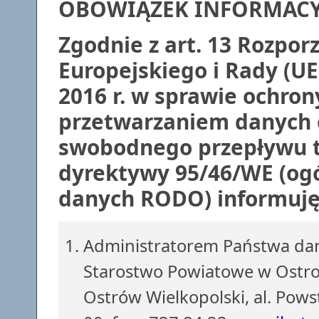
OBOWIĄZEK INFORMAC
Zgodnie z art. 13 Rozpo
Europejskiego i Rady (UE
2016 r. w sprawie ochron
przetwarzaniem danych 
swobodnego przepływu t
dyrektywy 95/46/WE (ogó
danych RODO) informuję,
Administratorem Państwa dan
Starostwo Powiatowe w Ostrow
Ostrów Wielkopolski, al. Pows