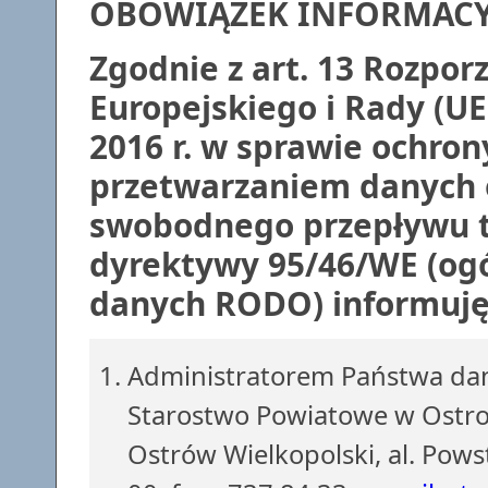
OBOWIĄZEK INFORMAC
Zgodnie z art. 13 Rozpo
Europejskiego i Rady (UE
2016 r. w sprawie ochron
przetwarzaniem danych 
swobodnego przepływu t
dyrektywy 95/46/WE (ogó
danych RODO) informuję,
Administratorem Państwa dan
Starostwo Powiatowe w Ostrow
Ostrów Wielkopolski, al. Pows