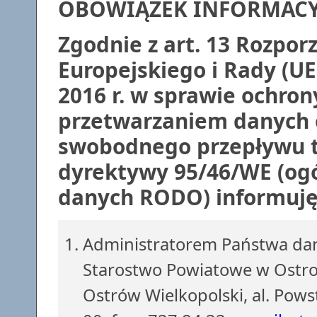
OBOWIĄZEK INFORMAC
Zgodnie z art. 13 Rozpo
Europejskiego i Rady (UE
2016 r. w sprawie ochron
przetwarzaniem danych 
swobodnego przepływu t
dyrektywy 95/46/WE (ogó
danych RODO) informuję,
Administratorem Państwa dan
Starostwo Powiatowe w Ostrow
Ostrów Wielkopolski, al. Pows