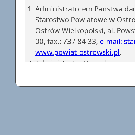
Administratorem Państwa dan
Starostwo Powiatowe w Ostrow
Ostrów Wielkopolski, al. Pows
00, fax.: 737 84 33,
e-mail: st
www.powiat-ostrowski.pl
.
Administrator Danych powoł
z siedzibą w Starostwie Powi
737 84 38, fax.: 737 84 56.
e-
Dane osobowe są gromadzone i
obowiązków Administratora D
podstawie art. 6 ust. 1 lit. c)
przetwarzanie danych jest n