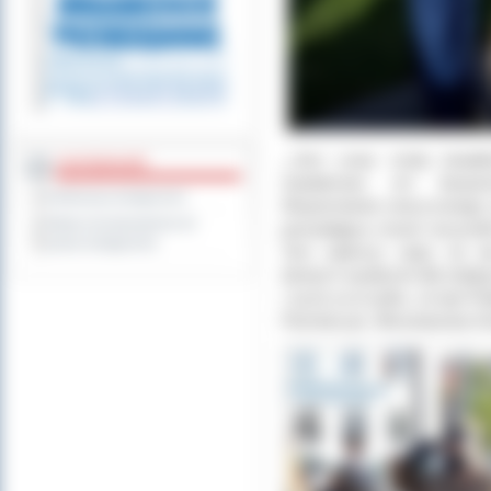
„-
Jest coraz mniej świad
DOSTĘPNOŚĆ
świadectwo ich bezpośr
Deklaracja dostępności
Wspomnienie zniszczonego ży
Wykaz koordynatorów do
pozwalająca znosić wszystki
spraw dostępności
Tym większy ciąży na na
tamtych wydarzeń dla kolejn
i życie za to tylko, że byli P
Pacholczyk, Wicestarosta Os