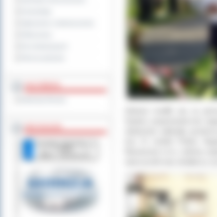
Sprzedaż nieruchomości
Komunikaty
Ogłoszenia i obwieszczenia
Oferty pracy
Dla niesłyszących
Pliki do pobrania
MULTIMEDIA
Materiały filmowe
Zebrani modlili się za po
Syberii, wspominano też nap
BEZ KOLEJKI
radzieckie oddziały przekro
tzw. IV rozbiór Polski. Nap
Wywożono m.in. rodziny woj
nauczycieli oraz działaczy ż