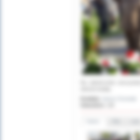
Na zakończenie uroczystoś
złożono kwiaty.
Dodał(a):
Janusz Grzesiak
Odwiedzin:
130
Galeria
Pliki
Linki