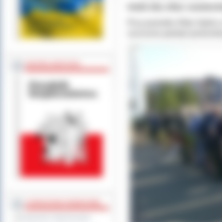
Hołd dla ofiar sowieck
Przy pomniku Ofiar Sybiru
uczczono pamięć pomordow
BEZPIECZEŃSTWO
STAROSTWO POWIATOWE
Regulamin Organizacyjny