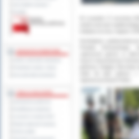
Jak załatwić sprawę ?
Kontakt
W czwartek 17 września 20
okolicznościach epidemiolog
kolejnej rocznicy napaści Z
Kombatanci, parlamentarzyśc
Powiatu Ostrowskiego, 
JEDNOSTKI POWIATOWE
zaproszeni goście w obecn
innych mieszkańców Ostrowa 
Szkoły i jednostki oświatowe
gehenny Golgoty Wschodu od
Powiatowe służby i straże
wiele lat było jednym z
Inne jednostki powiatowe
najnowszej historii Polski.
TABLICA OGŁOSZEŃ
Zamówienia publiczne
Kwalifikacja wojskowa
Leczenie w ramach NFZ
Rejestr zgłoszeń budowy
Dyżury aptek