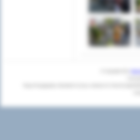
© Copyright 2011
Star
Czas g
Twoja Przeglądarka:
Mozilla/5.0 (Linux; Android 14; Pixel 8) Apple
+cl