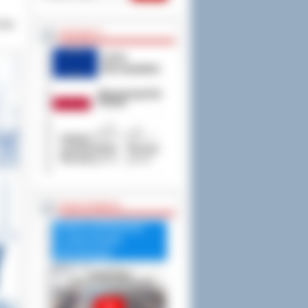
mają
PROJEKTY
RADA POWIATU
Debata nad Raportem
o stanie Powiatu
Ostrowskiego