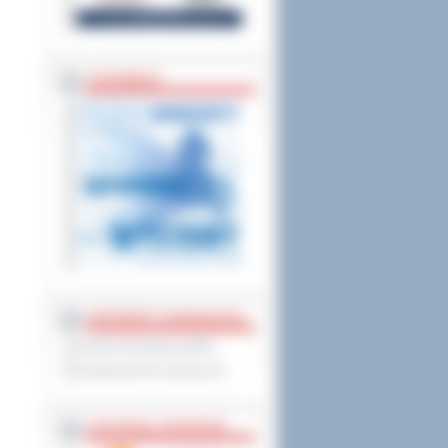
ZAPOWIEDZI
PARTNERZY ZAGRANICZNI
Powiat Sonneberg (GER)
Prowincja Forli Cesena (IT)
STRATEGIE, PROGRAMY