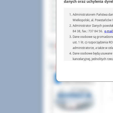
Sprzedaż nieruchomości
danych oraz uchylenia dyre
War
Komunikaty
śro
Ogłoszenia i obwieszczenia
Administratorem Państwa dany
Oferty pracy
Wielkopolski, al. Powstańców W
Dla niesłyszących
Administrator Danych powołał
Pliki do pobrania
84 38, fax.: 737 84 56.
e-mail
Szc
Dane osobowe są gromadzone i 
ust. 1 lit. c) rozporządzenia
Dod
MULTIMEDIA
administratorze, a także w cel
Odw
Materiały filmowe
Dane osobowe będą usuwane w 
kancelaryjnej, jednolitych rze
przepisach prawa, regulującyc
BEZ KOLEJKI
Dane osobowe mogą być przek
informatyczne i aplikacje w 
(np.: organom administracji,
prawa.
Podanie danych osobowych je
Osoba, której dane są przetw
żądania od Administr
sprostowania, ogranic