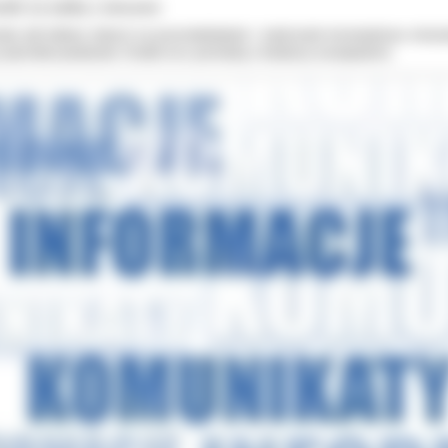
odki na walkę z wirusem
wie pół miliona złotych na przeciwdziałanie i zwalczanie koronawirusa otrzy
y placówki powiatowe. Środki m.in. pochodzą z funduszy europejskich.