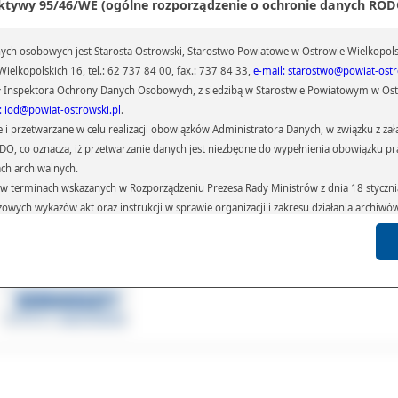
ktywy 95/46/WE (ogólne rozporządzenie o ochronie danych RODO
tość grantu to 452,7 tys. zł, w tym 85 proc. pochodzi z funduszy unijnych, 5 proc
dków budżetu państwa, a 10 proc. to wkład własny powiatu.
ch osobowych jest Starosta Ostrowski, Starostwo Powiatowe w Ostrowie Wielkopols
ielkopolskich 16, tel.: 62 737 84 00, fax.: 737 84 33,
e-mail: starostwo@powiat-ostr
 Inspektora Ochrony Danych Osobowych, z siedzibą w Starostwie Powiatowym w Ostr
: iod@powiat-ostrowski.pl
.
zegóły w pliku w załączeniu.
przetwarzane w celu realizacji obowiązków Administratora Danych, w związku z zała
 RODO, co oznacza, iż przetwarzanie danych jest niezbędne do wypełnienia obowiązku 
ał(a):
Janusz Grzesiak
ach archiwalnych.
iedzin:
118
terminach wskazanych w Rozporządzeniu Prezesa Rady Ministrów z dnia 18 stycznia 
czowych wykazów akt oraz instrukcji w sprawie organizacji i zakresu działania archiw
Galeria
Pliki
Linki
h czas przetwarzania danych.
azywane podmiotom przetwarzającym je na zlecenie Administratora Danych (np.: 
których przetwarzane są dane osobowe), instytucjom uprawnionym do ich uzyskania 
 sądom,) oraz innym podmiotom w zakresie, w jakim są one uprawnione do ich otrzy
st obowiązkiem ustawowym i wynika z obowiązujących przepisów prawa.
arzane, w granicach określonych rozporządzeniem RODO, ma prawo do:
atora Danych dostępu do swoich danych osobowych,
zenia przetwarzania lub wniesienia sprzeciwu wobec przetwarzania danych, a także p