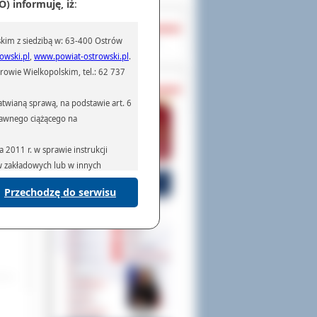
) informuję, iż
:
. ze
OCHRONA DANYCH
kim z siedzibą w: 63-400 Ostrów
Inspektor Ochrony Danych
owski.pl
,
www.powiat-ostrowski.pl
.
owie Wielkopolskim, tel.: 62 737
PASZPORTY
twianą sprawą, na podstawie art. 6
prawnego ciążącego na
2011 r. w sprawie instrukcji
ów zakładowych lub w innych
Przechodzę do serwisu
podmiotom serwisującym systemy
na podstawie obowiązującego prawa
mywania na podstawie przepisów
rzenoszenia danych,