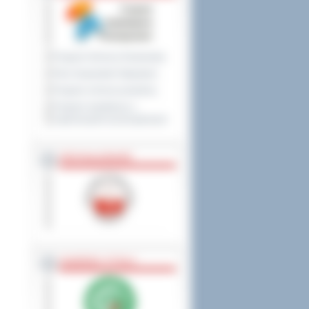
Program Ochrony Środowiska
Plan Gospodarki Odpadami
Program ochrony powietrza
Program współpracy z
organizacjami pozarządowymi
PRZYNALEŻNOŚĆ
NAGRODY, TYTUŁY