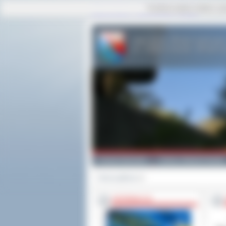
Ta strona używa cookies i po
strona główna
|
mapa serwisu
|
kontakt
Powiat Ostrowski
Gminy i Miasta Powiatu
Strona główna
>>
INFORMACJE