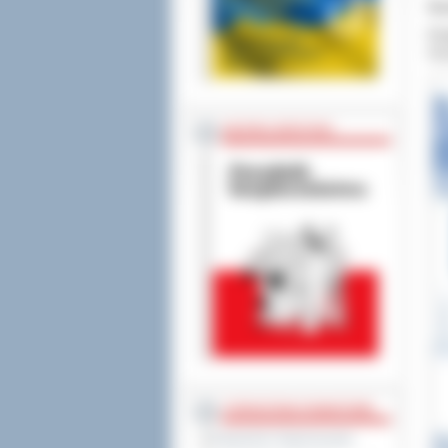
Śr
Pra
trz
BEZPIECZEŃSTWO
STAROSTWO POWIATOWE
Regulamin Organizacyjny