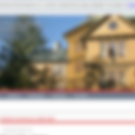
dobnych technologii m.in. w celach: świadczenia usług, statystyk. Szczegóły w
Poli
Galeria
Edukacja
Zdrowie
Kontakt
ŚRODKI NA WALKĘ Z WIRUSEM
2 listopada 2020 roku