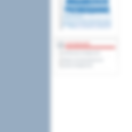
DOSTĘPNOŚĆ
Deklaracja dostępności
Wykaz koordynatorów do
spraw dostępności