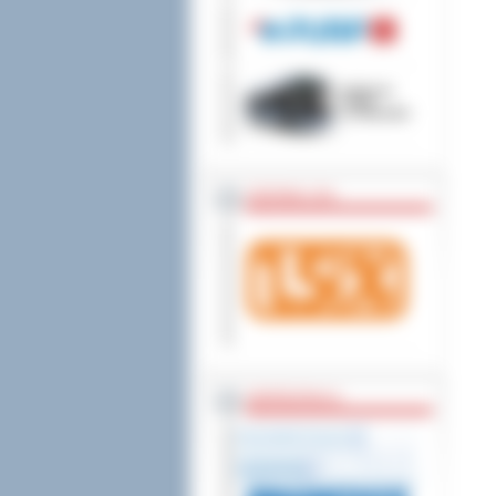
wniesienia skargi do
ZOSTAW 1,5%
WSPÓŁPRACA