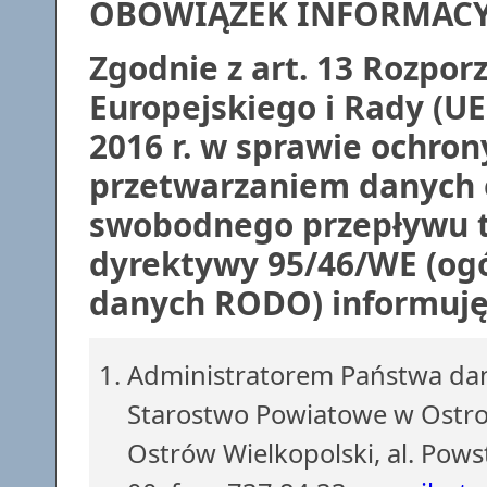
OBOWIĄZEK INFORMAC
Zgodnie z art. 13 Rozpo
Europejskiego i Rady (UE
2016 r. w sprawie ochron
przetwarzaniem danych 
swobodnego przepływu t
dyrektywy 95/46/WE (ogó
danych RODO) informuję,
Administratorem Państwa dan
Starostwo Powiatowe w Ostrow
Ostrów Wielkopolski, al. Pows