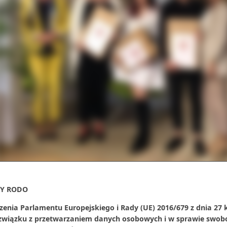
Y RODO
Celem konkursu było przygotowanie kalendarza na rok 2022 propagując
zenia Parlamentu Europejskiego i Rady (UE) 2016/679 z dnia 27 
howania proekologiczne przyczyniające się do ochrony środowiska na ter
 związku z przetwarzaniem danych osobowych i w sprawie swob
ewództwa wielkopolskiego.
– wyjaśniła Kamila Kidziak-Bogucka, opiekunka uczni