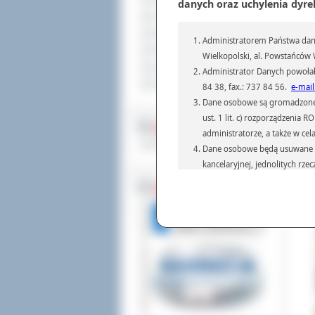
Sprzedaż nieruchomości
danych oraz uchylenia dyre
zar
Komunikaty
Prz
Ogłoszenia i obwieszczenia
Administratorem Państwa dany
AG3
Oferty pracy
poc
Wielkopolski, al. Powstańców W
otr
Dla niesłyszących
Administrator Danych powołał
Pliki do pobrania
Dod
84 38, fax.: 737 84 56.
e-mail
Odw
Dane osobowe są gromadzone i 
ust. 1 lit. c) rozporządzenia
MULTIMEDIA
administratorze, a także w cel
Materiały filmowe
Dane osobowe będą usuwane w 
kancelaryjnej, jednolitych rze
przepisach prawa, regulującyc
BEZ KOLEJKI
Dane osobowe mogą być przek
informatyczne i aplikacje w 
(np.: organom administracji,
prawa.
Podanie danych osobowych je
Osoba, której dane są przetw
żądania od Administr
sprostowania, ogranic