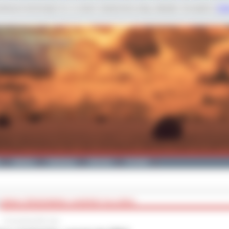
dobnych technologii m.in. w celach: świadczenia usług, statystyk. Szczegóły w
Poli
Galeria
Edukacja
Zdrowie
Kontakt
DBAM O ŚRODOWISKO- NAGRODY DLA ZSB-E
13 września 2021 roku