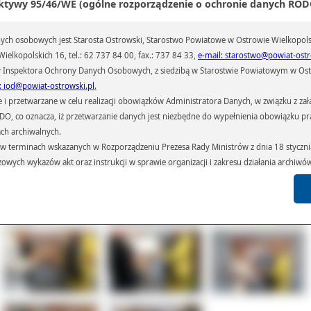
ktywy 95/46/WE (ogólne rozporządzenie o ochronie danych RODO
azem nauczycielka biologii i chemii w ostrowskim ZSB-E.
ygotowaniem kalendarza zgodnie z wytycznymi zajął się trzyosobowy zespół z k
ch osobowych jest Starosta Ostrowski, Starostwo Powiatowe w Ostrowie Wielkopols
 w składzie: Patrycja Kaźmierczak, Wiktoria Zając, Jakub Kurek. Praca przy proje
hłonęła kilkanaście godzin czasu wolnego od szkoły. Za zwycięstwo każdy z ucz
ielkopolskich 16, tel.: 62 737 84 00, fax.: 737 84 33,
e-mail: starostwo@powiat-ostr
zymał laptopa, a ZSB-E dostało pamiątkową tabliczkę i nagrodę pieniężną.
 Inspektora Ochrony Danych Osobowych, z siedzibą w Starostwie Powiatowym w Ostr
ał(a):
Biuro Promocji i Relacji Społecznych
: iod@powiat-ostrowski.pl
.
iedzin:
189
przetwarzane w celu realizacji obowiązków Administratora Danych, w związku z zała
 RODO, co oznacza, iż przetwarzanie danych jest niezbędne do wypełnienia obowiązku 
ach archiwalnych.
Galeria
Pliki
Linki
terminach wskazanych w Rozporządzeniu Prezesa Rady Ministrów z dnia 18 stycznia 
czowych wykazów akt oraz instrukcji w sprawie organizacji i zakresu działania archiw
h czas przetwarzania danych.
azywane podmiotom przetwarzającym je na zlecenie Administratora Danych (np.: 
których przetwarzane są dane osobowe), instytucjom uprawnionym do ich uzyskania 
 sądom,) oraz innym podmiotom w zakresie, w jakim są one uprawnione do ich otrzy
st obowiązkiem ustawowym i wynika z obowiązujących przepisów prawa.
arzane, w granicach określonych rozporządzeniem RODO, ma prawo do:
atora Danych dostępu do swoich danych osobowych,
zenia przetwarzania lub wniesienia sprzeciwu wobec przetwarzania danych, a także p