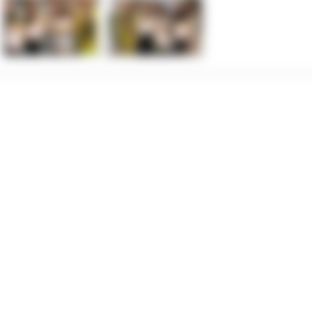
 organu nadzorczego – Prezesa Urzędu Ochrony Danych Osobowych.