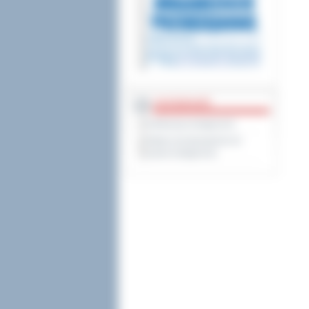
DOSTĘPNOŚĆ
Deklaracja dostępności
Wykaz koordynatorów do
spraw dostępności