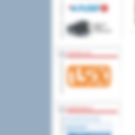
wniesienia skargi do
ZOSTAW 1,5%
WSPÓŁPRACA