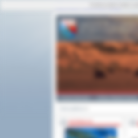
Ta strona używa cookies i po
strona główna
|
mapa serwisu
|
kontakt
Powiat Ostrowski
Gminy i Miasta Powiatu
Strona główna
>>
INFORMACJE