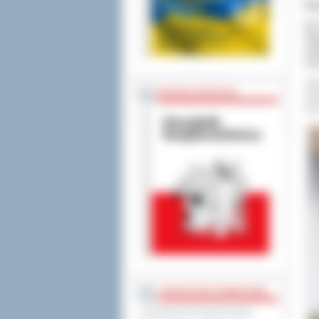
Db
W ś
Wo
od
och
Jeg
BEZPIECZEŃSTWO
wyn
220
STAROSTWO POWIATOWE
Regulamin Organizacyjny