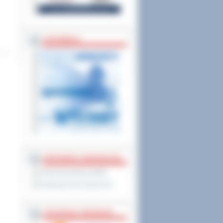
ZAPOWIEDZI
PARTNERZY ZAGRANICZNI
Powiat Sonneberg (GER)
Prowincja Forli Cesena (IT)
STRATEGIE, PROGRAMY