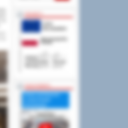
zeny
PROJEKTY
ych
 na
zono
 się
RADA POWIATU
Debata nad Raportem
o stanie Powiatu
Ostrowskiego