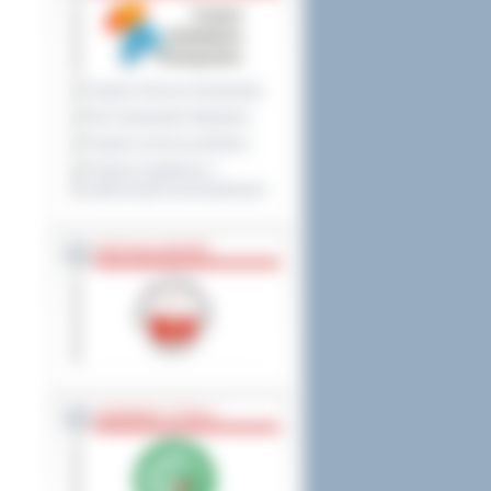
Program Ochrony Środowiska
Plan Gospodarki Odpadami
Program ochrony powietrza
Program współpracy z
organizacjami pozarządowymi
PRZYNALEŻNOŚĆ
NAGRODY, TYTUŁY