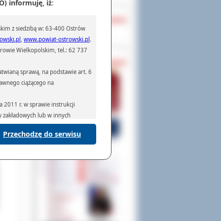
) informuję, iż
:
OCHRONA DANYCH
lasy
kim z siedzibą w: 63-400 Ostrów
kcie
Inspektor Ochrony Danych
niów
owski.pl
,
www.powiat-ostrowski.pl
.
owie Wielkopolskim, tel.: 62 737
PASZPORTY
twianą sprawą, na podstawie art. 6
prawnego ciążącego na
2011 r. w sprawie instrukcji
ów zakładowych lub w innych
Przechodzę do serwisu
podmiotom serwisującym systemy
na podstawie obowiązującego prawa
mywania na podstawie przepisów
rzenoszenia danych,