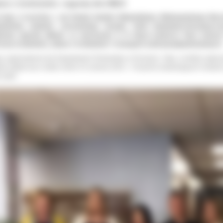
am o środowisko- nagrody dla ZSB-E
rodę, 8 września z rąk Radnej Sejmiku Województwa Wielkopolskiego Mar
dzińskiej młodzież ostrowskiego Zespołu Szkół Budowlano-Energetyczn
ebrała nagrody główne za zwycięstwo w VI edycji konkursu Nasz pomysł
ronę środowiska „Dbam o środowisko” w kategorii szkół ponadpodstawowych.
o organizatorem był Departament Środowiska w Poznaniu. Gala, na której ogłos
iki odbyła się w trybie online 23 czerwca 2021 r.. W gronie rywalizujących znalazło
 szkół.