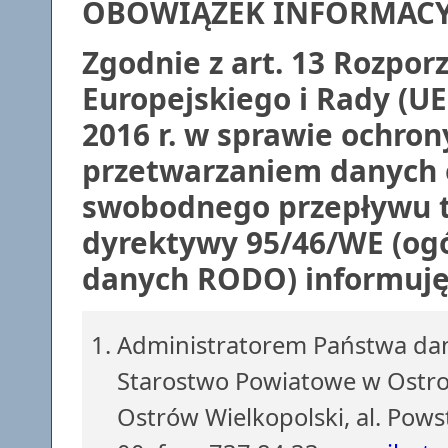
OBOWIĄZEK INFORMAC
Zgodnie z art. 13 Rozpo
Europejskiego i Rady (UE
2016 r. w sprawie ochron
przetwarzaniem danych 
swobodnego przepływu t
dyrektywy 95/46/WE (ogó
danych RODO) informuję,
Administratorem Państwa dan
Starostwo Powiatowe w Ostrow
Ostrów Wielkopolski, al. Pows