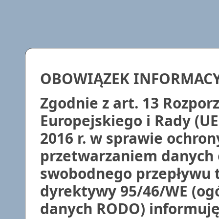
OBOWIĄZEK INFORMAC
Zgodnie z art. 13 Rozpo
Europejskiego i Rady (UE
2016 r. w sprawie ochron
przetwarzaniem danych 
swobodnego przepływu t
dyrektywy 95/46/WE (ogó
danych RODO) informuję,