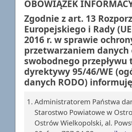
OBOWIĄZEK INFORMAC
Zgodnie z art. 13 Rozpo
Europejskiego i Rady (UE
2016 r. w sprawie ochron
przetwarzaniem danych 
swobodnego przepływu t
dyrektywy 95/46/WE (ogó
danych RODO) informuję,
Administratorem Państwa dan
Starostwo Powiatowe w Ostrow
Ostrów Wielkopolski, al. Pows