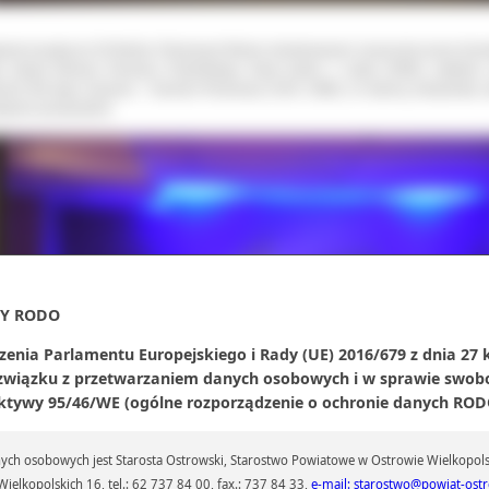
isał muzykę do 65 filmów. Pierwszym filmem zilustrowanym muzycznie przez Ko
a etiuda filmowa Romana Polańskiego Dwaj ludzie z szafą (1958), ostatnim
nież film tego reżysera – Dziecko Rosemary (USA, 1968), ze słynną „Kołysanką” 
ywem przewodnim.
Y RODO
zenia Parlamentu Europejskiego i Rady (UE) 2016/679 z dnia 27 
 związku z przetwarzaniem danych osobowych i w sprawie swob
ktywy 95/46/WE (ogólne rozporządzenie o ochronie danych RODO
ch osobowych jest Starosta Ostrowski, Starostwo Powiatowe w Ostrowie Wielkopols
ielkopolskich 16, tel.: 62 737 84 00, fax.: 737 84 33,
e-mail: starostwo@powiat-ostr