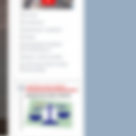
Na żywo
Posiedzenia
Interpelacje i zapytania
Petycje
Obywatelska Inicjatywa
Uchwałodawcza
Raport o stanie powiatu
XXVIII Sesja Rady Powiatu
Ostrowskiego
NIEODPŁATNA POMOC