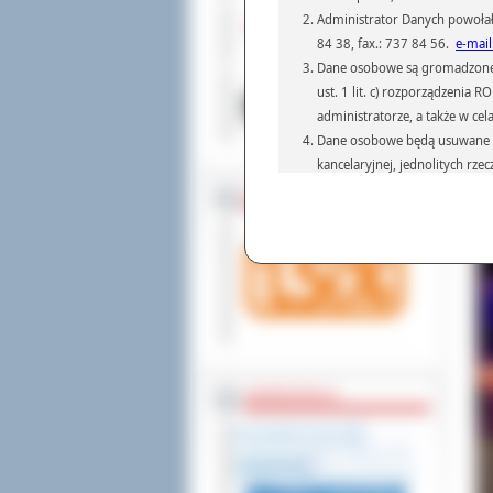
Administrator Danych powołał
Ze 
84 38, fax.: 737 84 56.
e-mail
do 
Dane osobowe są gromadzone i 
jeg
202
ust. 1 lit. c) rozporządzenia
Pat
administratorze, a także w cel
nau
Dane osobowe będą usuwane w 
pla
kancelaryjnej, jednolitych rze
przepisach prawa, regulującyc
ZOSTAW 1,5%
Dane osobowe mogą być przek
informatyczne i aplikacje w 
(np.: organom administracji,
prawa.
Podanie danych osobowych je
Osoba, której dane są przetw
żądania od Administr
sprostowania, ogranic
WSPÓŁPRACA
wniesienia skargi do