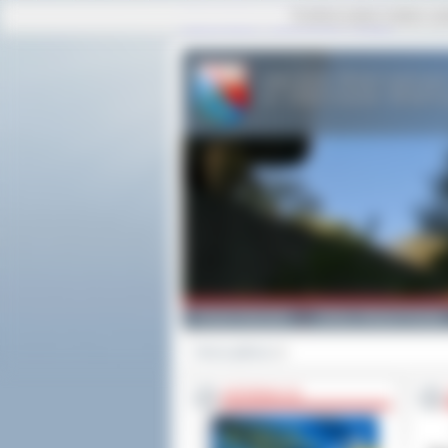
Ta strona używa cookies i po
strona główna
|
mapa serwisu
|
kontakt
Powiat Ostrowski
Gminy i Miasta Powiatu
Strona główna
>>
INFORMACJE