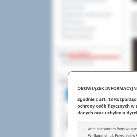
Sprzedaż nieruchomości
Komunikaty
Nap
Ogłoszenia i obwieszczenia
był
Oferty pracy
rów
Dla niesłyszących
mot
Pliki do pobrania
MULTIMEDIA
Materiały filmowe
BEZ KOLEJKI
OBOWIĄZEK INFORMACYJN
Zgodnie z art. 13 Rozporząd
ochrony osób fizycznych w
danych oraz uchylenia dyre
Administratorem Państwa dany
Wielkopolski, al. Powstańców W