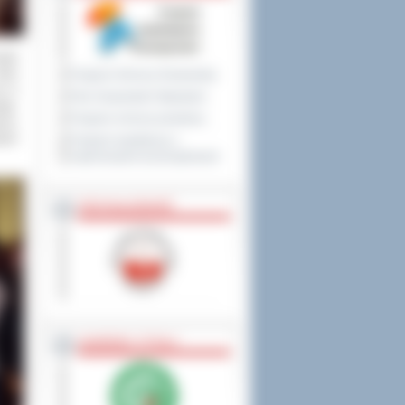
tały
tóry
Program Ochrony Środowiska
ię w
Plan Gospodarki Odpadami
tęp.
Program ochrony powietrza
ory.
stem
Program współpracy z
organizacjami pozarządowymi
PRZYNALEŻNOŚĆ
NAGRODY, TYTUŁY