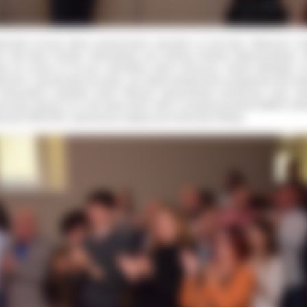
rzmiały wczoraj utwory zaaranżowane specjalnie na big band. Wykonane zos
ez Big Band Powiatu Ostrowskiego pod dyrekcją Roberta Matuszewskiego, k
ała już ponad 20 lat przy ostrowskiej szkole muzycznej. Zespół składający s
kszości z absolwentów tej szkoły, jak zwykle profesjonalnie przygotował swój wys
owarzystwie wokalistki Kamili Walczak zaprezentował premierowo nowe utw
na było usłyszeć m.in „Nim stanie dzień” utwór z muzyką Krzysztofa KOMEDY, tek
ieszki OSIECKIEJ, wykonywany niegdyś przez Edmunda Fettinga.