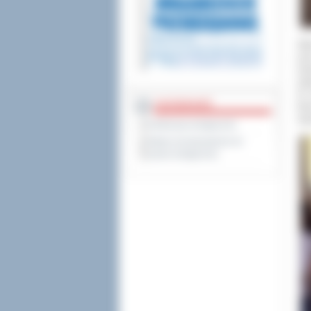
Wyb
prz
dzi
wię
W t
DOSTĘPNOŚĆ
Moż
Agn
Deklaracja dostępności
Wykaz koordynatorów do
spraw dostępności