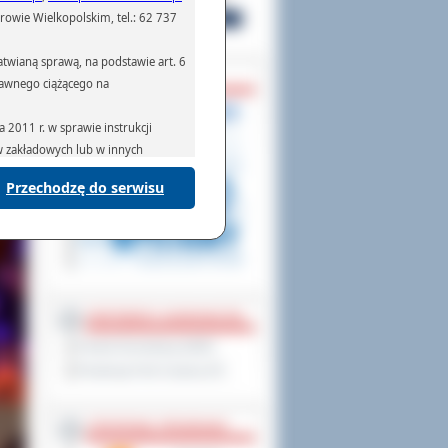
owie Wielkopolskim, tel.: 62 737
ycji
ych,
twianą sprawą, na podstawie art. 6
maja
ZAPOWIEDZI
Dnia
prawnego ciążącego na
tkim
znej
2011 r. w sprawie instrukcji
ów zakładowych lub w innych
Przechodzę do serwisu
podmiotom serwisującym systemy
na podstawie obowiązującego prawa
mywania na podstawie przepisów
PARTNERZY ZAGRANICZNI
Powiat Sonneberg (GER)
rzenoszenia danych,
Prowincja Forli Cesena (IT)
STRATEGIE, PROGRAMY