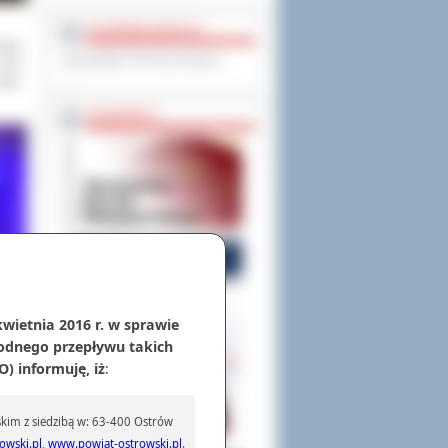
OCHRONA DANYCH
medę
Inspektor Ochrony Danych
 zaś
jako
PASZPORTY
kwietnia 2016 r. w sprawie
odnego przepływu takich
) informuję, iż
:
kim z siedzibą w: 63-400 Ostrów
owski.pl
,
www.powiat-ostrowski.pl
.