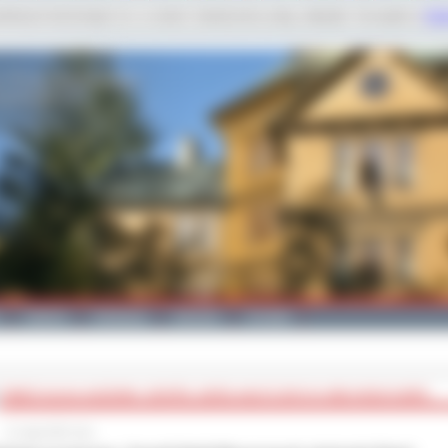
dobnych technologii m.in. w celach: świadczenia usług, statystyk. Szczegóły w
Poli
Galeria
Edukacja
Zdrowie
Kontakt
ŚWIĘTUJĄ NA JAZZOWO- ZESPÓŁ SZKÓŁ MUZYCZNYCH OBCHODZI DZIEŃ...
11 maja 2023 roku