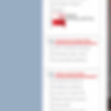
Jak załatwić sprawę ?
Kontakt
JEDNOSTKI POWIATOWE
Szkoły i jednostki oświatowe
Powiatowe służby i straże
Inne jednostki powiatowe
TABLICA OGŁOSZEŃ
Zamówienia publiczne
Kwalifikacja wojskowa
Leczenie w ramach NFZ
Rejestr zgłoszeń budowy
Dyżury aptek