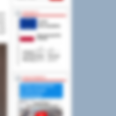
PROJEKTY
nych
zzu
tnia
utaj
ynał
RADA POWIATU
Debata nad Raportem
o stanie Powiatu
Ostrowskiego