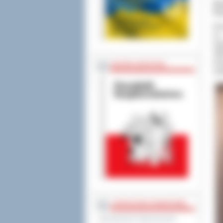
Św
Pa
Krz
na
now
196
mie
BEZPIECZEŃSTWO
swo
STAROSTWO POWIATOWE
Regulamin Organizacyjny