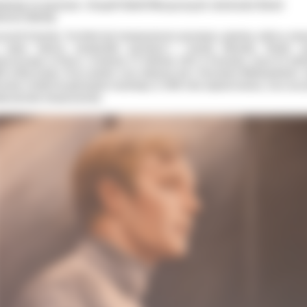
iętują na jazzowo- Zespół Szkół Muzycznych obchodzi Dzień
trona Szkoły
ysztof Komeda- Trzciński był kompozytorem jazzowym, pianistą, twórcą zna
 całym świecie standardów jazzowych i muzyki filmowej. Pionier ja
oczesnego w Polsce. Urodzony 27 kwietnia 1931 w Poznaniu, zmarł 23 kwie
9 w Warszawie. Przez pewien czas związany był z Ostrowem Wielkopolskim- t
szkał, chodził do gimnazjum męskiego, w 1950 roku napisał maturę, oraz zacz
je jazzowe eksperymenty.