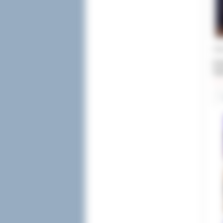
Art
Dod
Odw