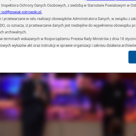
 Inspektora Ochrony Danych Osobowych, z siedzibą w Starostwie Powiatowym w Ostr
względu właśnie na jego niezwykłe zdolności muzyczne, bogate portfolio kompoz
: iod@powiat-ostrowski.pl
.
filmów, które przyniosły mu sławę nie tylko w Polsce ale i w Stanach Zjednoczon
przetwarzane w celu realizacji obowiązków Administratora Danych, w związku z zała
o imię nosi Zespół Szkół Muzycznych z Ostrowa Wielkopolskiego. Wczoraj, tj. 10 
3 r. w szkolnej sali odbył się koncert „Komeda i jego jazz” zorganizowany z okazji 
 RODO, co oznacza, iż przetwarzanie danych jest niezbędne do wypełnienia obowiązku 
rona Szkoły. Z tej okazji Starosta Ostrowski Paweł Rajski złożył życzenia wszys
ach archiwalnych.
czycielom, uczniom oraz rodzicom związanym z działalnością tej artystyc
terminach wskazanych w Rozporządzeniu Prezesa Rady Ministrów z dnia 18 stycznia 
cówki.
czowych wykazów akt oraz instrukcji w sprawie organizacji i zakresu działania archiw
h czas przetwarzania danych.
azywane podmiotom przetwarzającym je na zlecenie Administratora Danych (np.: 
których przetwarzane są dane osobowe), instytucjom uprawnionym do ich uzyskania 
 sądom,) oraz innym podmiotom w zakresie, w jakim są one uprawnione do ich otrzy
st obowiązkiem ustawowym i wynika z obowiązujących przepisów prawa.
arzane, w granicach określonych rozporządzeniem RODO, ma prawo do:
atora Danych dostępu do swoich danych osobowych,
zenia przetwarzania lub wniesienia sprzeciwu wobec przetwarzania danych, a także p
 organu nadzorczego – Prezesa Urzędu Ochrony Danych Osobowych.