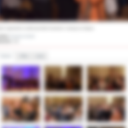
yści nagrodzeni zostali gromkimi brawami i owacją na stojąco.
ał(a):
Zuzanna Jerzyk
iedzin:
133
Galeria
Pliki
Linki