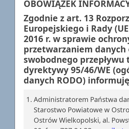
OBOWIĄZEK INFORMAC
Zgodnie z art. 13 Rozpo
Europejskiego i Rady (UE
2016 r. w sprawie ochron
przetwarzaniem danych 
swobodnego przepływu t
dyrektywy 95/46/WE (ogó
danych RODO) informuję,
Administratorem Państwa dan
Starostwo Powiatowe w Ostrow
Ostrów Wielkopolski, al. Pows