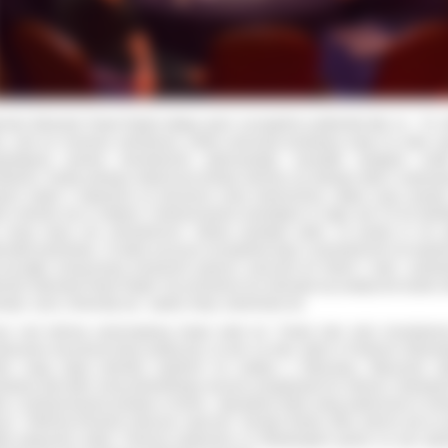
rosta Ostrowski Paweł Rajski witając gości szczególnie podkreślał fakt, że
- Po 
u, czyli od momentu odrodzenia, młody samorząd powiatowy wziął na sobie ci
pokajania potrzeb mieszkańców wykorzystując wszystkie dostępne środ
liwości. Każdy, pełniący dotychczas funkcję starosty czy radnego dbał o realizow
ych zadań z najwyższa na ówczesne czasy starannością. Upływ czasu sprawił
le zmieniło się w estetyce i funkcjonowaniu powstałych w ciągu tych 25 lat obiek
 wciąż służą one mieszkańcom.
Należy pamiętać także, że powiat to nie t
nostka terytorialna. To także poczucie szczególnej więzi i przynależność do wspóln
początku wzmacniamy tożsamość poprzez szacunek do historii i ludzi.-
powied
rosta Ostrowski Paweł Rajski.
Na przestrzeni lat zmieniała się praktycznie każda s
zego życia. Zmieniały się : szpital, drogi, szkolnictwo itd..
ce nad reformą samorządową trwały wiele lat. Trzeba było wizji, konsekwenc
ekonania ówczesnej klasy politycznej, że tam na dole, także w Powiecie Ostrows
zie znają lepiej potrzeby wspólnot niż politycy z Warszawy. Wręczenie a
ołania było tylko sumą wieloletniego procesu przygotowań do reformy i doświad
że z funkcjonowania powiatu w formie „ Specjalnej strefy usług publicznych w N
zu”. Reformę firmował wówczas rząd prof. Jerzego Buzka, który obecny był na g
ęki połączeniu wideo. Podczas połączenia ze Strasburgiem goście na sali usłys