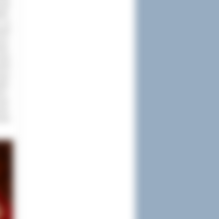
czak
ski-
y na
ztof
ra-
ek-
szek
ztof
zący
ądu,
ji :
yk-
zyk-
onek