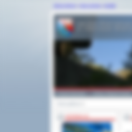
strona główna
|
mapa serwisu
|
kontakt
Powiat Ostrowski
Gminy i Miasta Powiatu
Strona główna
>>
INFORMACJE