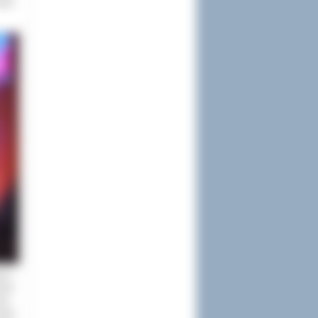
adny
cy i
kcje
ki -
mała