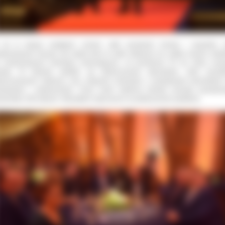
lat to tysiące podjętych uchwał, setki posiedzeń komisji i zespołów 
ejmowanych decyzji, ale dzięki temu to setki oddanych do użytku nowych obie
 zrealizowanych inwestycji zmieniających, na przestrzeni 25 lat, obraz nas
iatu. W Gutowie spotkali się dotychczasowi starostowie, radni wszyst
ychczasowych kadencji, oraz związane funkcyjnie z powiatowymi placówkami
estycjami i wydarzeniami. Przez sześć kadencji mandat rannego powiato
awowało 108 radnych. Wszystkich zaproszono na jubileuszowe spotkanie.