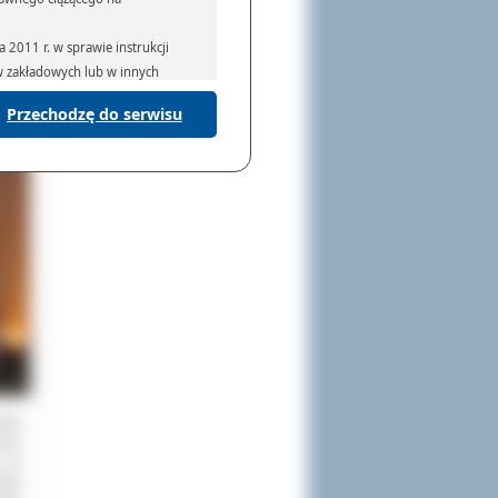
2011 r. w sprawie instrukcji
ów zakładowych lub w innych
Przechodzę do serwisu
podmiotom serwisującym systemy
na podstawie obowiązującego prawa
mywania na podstawie przepisów
rzenoszenia danych,
stwa
echa
a na
Rady