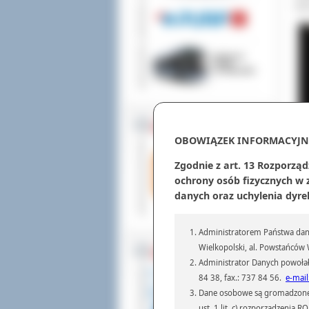
kie
ZOSTAW 1,5%
OBOWIĄZEK INFORMACYJN
Zgodnie z art. 13 Rozporząd
ochrony osób fizycznych w
danych oraz uchylenia dyre
Administratorem Państwa dany
Wielkopolski, al. Powstańców W
WSPÓŁPRACA
Administrator Danych powołał
Z 
84 38, fax.: 737 84 56.
e-mail
spr
Dane osobowe są gromadzone i 
ot
ust. 1 lit. c) rozporządzenia