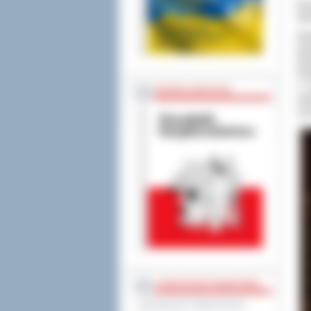
Po
Os
Rów
pow
lis
Pow
o 
BEZPIECZEŃSTWO
wy
usa
STAROSTWO POWIATOWE
Regulamin Organizacyjny