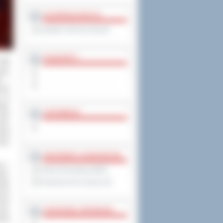
OCHRONA DANYCH
Inspektor Ochrony Danych
PASZPORTY
1998
ężar
ki i
anie
, że
tów,
ZAPOWIEDZI
ylko
oty.
ział
fera
PARTNERZY ZAGRANICZNI
ji i
Powiat Sonneberg (GER)
kim,
Prowincja Forli Cesena (IT)
któw
czeń
owym
STRATEGIE, PROGRAMY
ali,
zeli