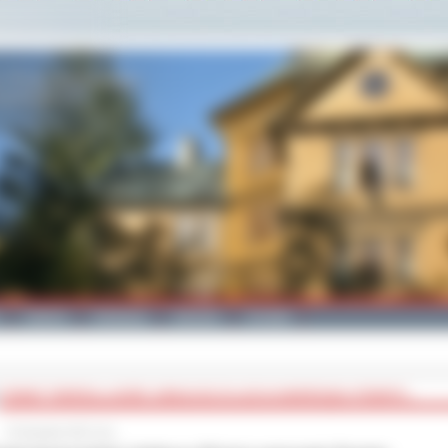
Galeria
Edukacja
Zdrowie
Kontakt
POWIAT TWORZĄ LUDZIE! JUBILEUSZ 25-LECIA SAMORZĄDU POWIATU...
10 listopada 2023 roku