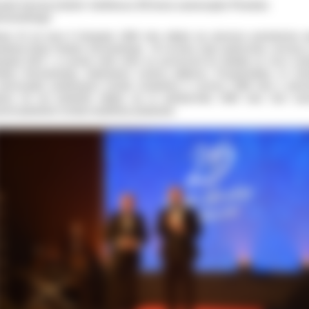
wiat tworzą ludzie! Jubileusz 25-lecia samorządu Powiatu
trowskiego
no 25 lat temu 9 listopada 1998 roku odbyło się pierwsze posiedzenia 
ołanej Rady Powiatu Ostrowskiego. W rocznicę tego wydarzenia, wczoraj, t
topada 2023 r. w gronie osób, które na przestrzeni lat działały na rzecz roz
iatu Ostrowskiego, świętowano srebrny jubileusz. Przypomnijmy, że Us
samorządzie powiatowym została uchwalona 5 czerwca 1998 roku a pierw
bory do rad powiatów odbyły się 11 października 1998 roku. Tym sa
morządowione zostały wspólnoty powiatowe.