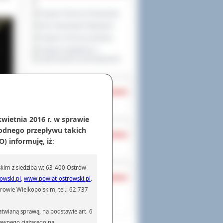
Program Ochrony Środowiska
Plan Gospodarki Odpadami
Program ochrony powietrza
Program współpracy z
organizacjami pozarządowymi
PRZYNALEŻNOŚĆ
kwietnia 2016 r. w sprawie
odnego przepływu takich
NAGRODY, TYTUŁY
) informuję, iż
:
kim z siedzibą w: 63-400 Ostrów
PRAWO
owski.pl
,
www.powiat-ostrowski.pl
.
Dziennik Urzędowy
owie Wielkopolskim, tel.: 62 737
Monitor Polski
ych
eźbę
twianą sprawą, na podstawie art. 6
cny
prawnego ciążącego na