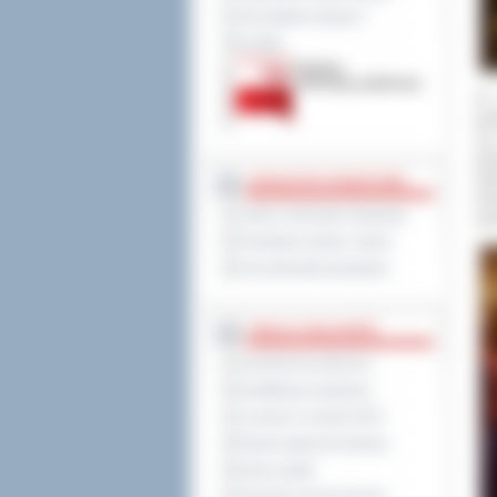
Jak załatwić sprawę ?
Kontakt
25 
pod
czy
pow
dot
JEDNOSTKI POWIATOWE
inw
Szkoły i jednostki oświatowe
spr
Powiatowe służby i straże
Inne jednostki powiatowe
TABLICA OGŁOSZEŃ
Zamówienia publiczne
Kwalifikacja wojskowa
Leczenie w ramach NFZ
Rejestr zgłoszeń budowy
Dyżury aptek