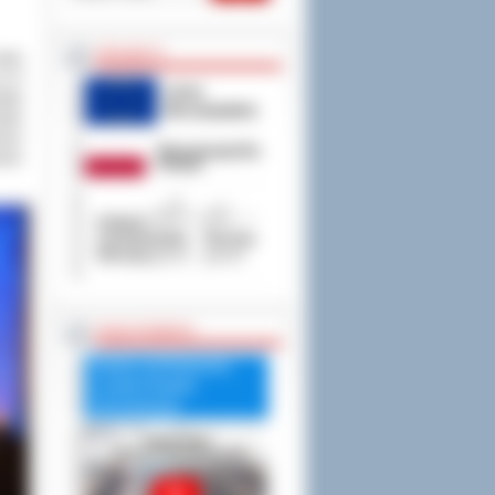
PROJEKTY
nowo
j. 9
woju
tawa
sze
mym
RADA POWIATU
Debata nad Raportem
o stanie Powiatu
Ostrowskiego