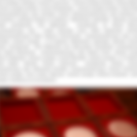
ka zmarłego radnego), Tomasz Ławniczak - członek zarządu powiatu, Henryk Wal
złonek zarządu powiatu, Cezary Nowakowski - członek zarządu powiatu, Paweł Raj
eprzewodniczący rady, Jarosław Lisiecki -Wiceprzewodniczący rady (nieobecn
czystości ); pełniący funkcje w II kadencji : Włodzimierz Jędrzejak- Starosta, Krzys
siak- wicestarosta, Piotr Walkowski- wicestarosta, śp. Michał Wilczu
zewodniczący rady ( medal otrzymała żona), Maria Kędzierska Jachim
eprzewodnicząca Rady, Tadeusz Orzechowski - wiceprzewodniczący rady, Le
halak- członek zarządu, w III kadencji: Włodzimierz Jędrzejak- starosta, Krzys
iak- wicestarosta, Piotr Walkowski oraz Mieczysław Szempiński- przewodnic
y, Marek Michalczak- wiceprzewodniczący rady, Marian Kocik- członek zarz
ian Pustkowski- członek zarządu, Leszek Michalak- członek zarządu, w IV kadenc
weł Rajski- Starosta, Tomasz Ławniczak- wicestarosta, Andrzej Leracz
ewodniczący rady, Aleksandra Kierstein- wiceprzewodnicząca, Roman Pacholc
onek zarządu, Jerzy Łukasz Walczak- członek zarządu, Andrzej Knopiński- czł
ządu ( nieobecny na uroczystości);