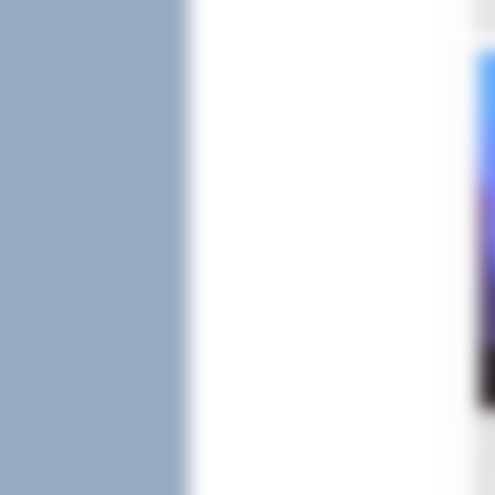
uho
sen
Sre
czł
peł
wic