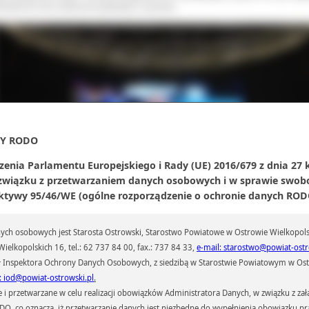
rowane do nich serdeczne gratulacje i życzenia.
Y RODO
zenia Parlamentu Europejskiego i Rady (UE) 2016/679 z dnia 27 
 związku z przetwarzaniem danych osobowych i w sprawie swob
ktywy 95/46/WE (ogólne rozporządzenie o ochronie danych RODO
ch osobowych jest Starosta Ostrowski, Starostwo Powiatowe w Ostrowie Wielkopols
ielkopolskich 16, tel.: 62 737 84 00, fax.: 737 84 33,
e-mail: starostwo@powiat-ostr
 Inspektora Ochrony Danych Osobowych, z siedzibą w Starostwie Powiatowym w Ostr
okazji jubileuszu szczególnym wyróżnieniem uhonorowano jedynych Radn
: iod@powiat-ostrowski.pl
.
awujących mandat nieprzerwanie od 25 lat. Pamiątkową srebrną płaskorz
przetwarzane w celu realizacji obowiązków Administratora Danych, w związku z zała
rzymał Paweł Rajski oraz Leszek Michalak. Wyróżnienie wręczył obe
 RODO, co oznacza, iż przetwarzanie danych jest niezbędne do wypełnienia obowiązku 