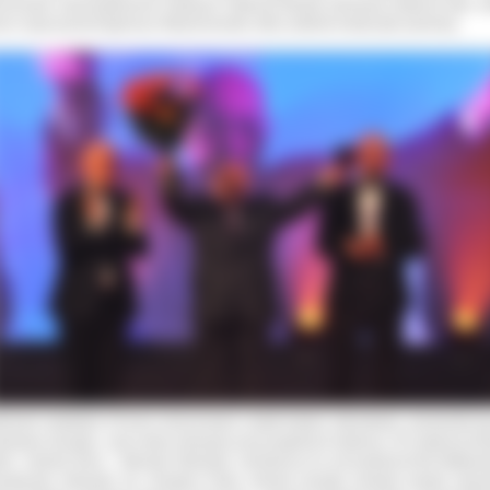
norowali samorządowców kolejnych kadencji.Obrady pierwszej kadencji jako r
ior rozpoczynał Eugeniusz Wojciechowski, który odebrał medal jako pierwszy.
brnymi medalami 25-lecia uhonorowani zostali kolejno starostowie, przewodniczą
onkowie Zarządu, czyli osoby funkcyjne poszczególnych kadencji. W I kadencji fun
nili : Andrzej Dera – Starosta Ostrowski (nieobecny na uroczystości),Piotr Walkows
estarosta ostrowski, śp. Grzegorz Finke członek zarządu powiatu (medal otrzy