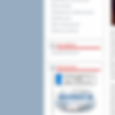
Sprzedaż nieruchomości
Komunikaty
Ogłoszenia i obwieszczenia
Oferty pracy
Dla niesłyszących
Pliki do pobrania
Sta
rok
zas
MULTIMEDIA
moż
now
Materiały filmowe
wie
ale
jed
BEZ KOLEJKI
Od 
Sta
nas
Pra
prz
lud
pow
tak
Sąc
dzi