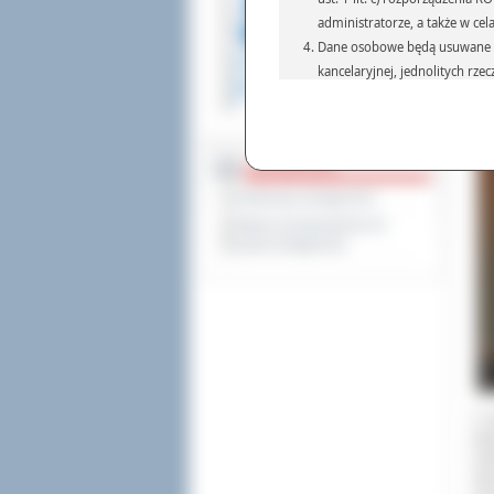
Prz
administratorze, a także w cel
Dane osobowe będą usuwane w 
kancelaryjnej, jednolitych rze
przepisach prawa, regulującyc
Dane osobowe mogą być przek
informatyczne i aplikacje w 
DOSTĘPNOŚĆ
(np.: organom administracji,
prawa.
Deklaracja dostępności
Podanie danych osobowych je
Wykaz koordynatorów do
Osoba, której dane są przetw
spraw dostępności
żądania od Administr
sprostowania, ogranic
wniesienia skargi do
Z o
art
Lip
rew