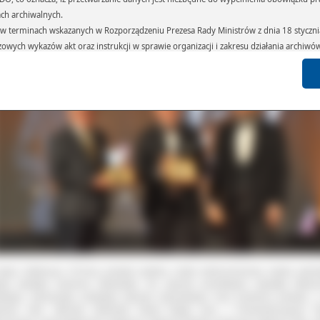
ewodniczący Rady Powiatu Ostrowskiego Piotr Walkowski.
ach archiwalnych.
terminach wskazanych w Rozporządzeniu Prezesa Rady Ministrów z dnia 18 stycznia 
czowych wykazów akt oraz instrukcji w sprawie organizacji i zakresu działania archiw
h czas przetwarzania danych.
azywane podmiotom przetwarzającym je na zlecenie Administratora Danych (np.: 
których przetwarzane są dane osobowe), instytucjom uprawnionym do ich uzyskania 
 sądom,) oraz innym podmiotom w zakresie, w jakim są one uprawnione do ich otrzy
st obowiązkiem ustawowym i wynika z obowiązujących przepisów prawa.
arzane, w granicach określonych rozporządzeniem RODO, ma prawo do:
atora Danych dostępu do swoich danych osobowych,
zenia przetwarzania lub wniesienia sprzeciwu wobec przetwarzania danych, a także p
 organu nadzorczego – Prezesa Urzędu Ochrony Danych Osobowych.
kazji Jubileuszu 25-lecia powiatu wydany został okolicznościowy medal autor
ysty plastyka Szymona Wasielaka. Na awersie przedstawia sylwetkę Wojci
skiego- pierwszego polskiego starosty ostrowskiego wraz konturem powiatu, 
ersie herb. Starosta Ostrowski Paweł Rajski wraz z Przewodniczącym 