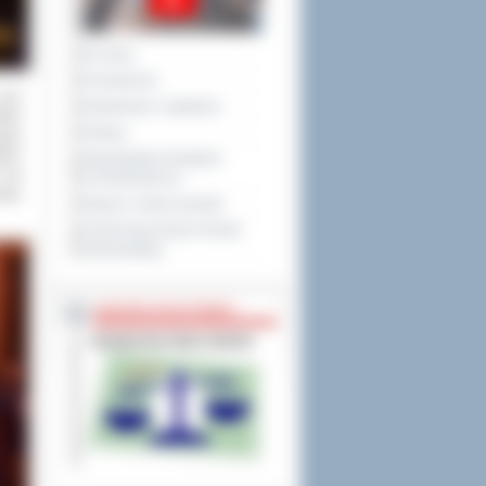
Na żywo
Posiedzenia
oraz
Interpelacje i zapytania
któw
Petycje
zego
kich
Obywatelska Inicjatywa
 lub
Uchwałodawcza
wego
Raport o stanie powiatu
XXVIII Sesja Rady Powiatu
Ostrowskiego
NIEODPŁATNA POMOC