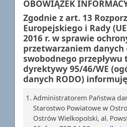
OBOWIĄZEK INFORMAC
Zgodnie z art. 13 Rozpo
Europejskiego i Rady (UE
2016 r. w sprawie ochron
przetwarzaniem danych 
swobodnego przepływu t
dyrektywy 95/46/WE (ogó
danych RODO) informuję,
Administratorem Państwa dan
Starostwo Powiatowe w Ostrow
Ostrów Wielkopolski, al. Pows