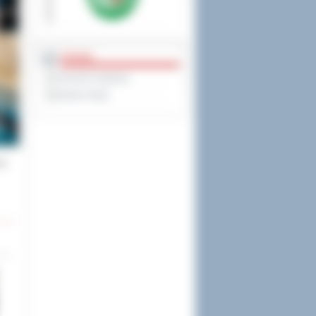
PRAWO
Dziennik Urzędowy
Monitor Polski
ny