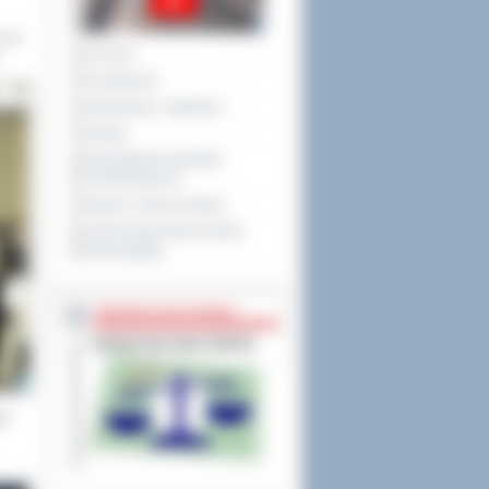
u. W
Na żywo
Posiedzenia
Interpelacje i zapytania
Petycje
Obywatelska Inicjatywa
Uchwałodawcza
Raport o stanie powiatu
XXVIII Sesja Rady Powiatu
Ostrowskiego
NIEODPŁATNA POMOC
ąd