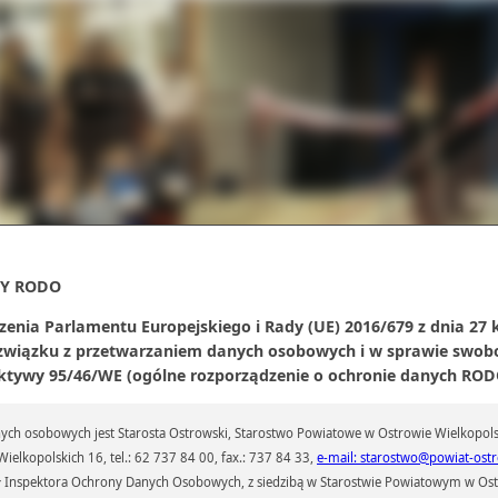
Y RODO
zenia Parlamentu Europejskiego i Rady (UE) 2016/679 z dnia 27 
 związku z przetwarzaniem danych osobowych i w sprawie swob
ktywy 95/46/WE (ogólne rozporządzenie o ochronie danych RODO
czas małego jubileuszu w dniu 3 kwietnia 2025 r. przypominano te chwile. Okazuj
, że pracuje jeszcze 5 osób, które są zatrudnione od samego początku. Był tort i kwi
 Pani Kierownik Lucyny Finger.
ch osobowych jest Starosta Ostrowski, Starostwo Powiatowe w Ostrowie Wielkopols
ielkopolskich 16, tel.: 62 737 84 00, fax.: 737 84 33,
e-mail: starostwo@powiat-ostr
 Inspektora Ochrony Danych Osobowych, z siedzibą w Starostwie Powiatowym w Ostr