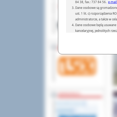
84 38, fax.: 737 84 56.
e-mail
Dane osobowe są gromadzone i 
ust. 1 lit. c) rozporządzenia
administratorze, a także w cel
Dane osobowe będą usuwane w 
kancelaryjnej, jednolitych rze
przepisach prawa, regulującyc
Dane osobowe mogą być przek
ZOSTAW 1,5%
informatyczne i aplikacje w 
(np.: organom administracji,
prawa.
Podanie danych osobowych je
Osoba, której dane są przetw
żądania od Administr
sprostowania, ogranic
wniesienia skargi do
WSPÓŁPRACA