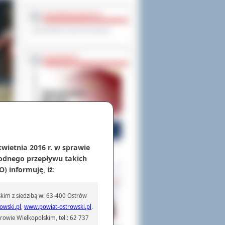
OCHRONA DANYCH
Inspektor Ochrony Danych
PASZPORTY
kwietnia 2016 r. w sprawie
odnego przepływu takich
) informuję, iż
:
e
aty
kim z siedzibą w: 63-400 Ostrów
owski.pl
,
www.powiat-ostrowski.pl
.
owie Wielkopolskim, tel.: 62 737