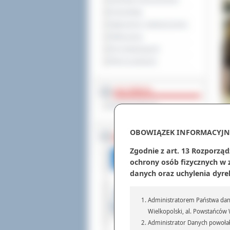
Sprzedaż nieruchomości
Komunikaty
Ogłoszenia i obwieszczenia
Oferty pracy
Dla niesłyszących
Pliki do pobrania
MULTIMEDIA
Materiały filmowe
OBOWIĄZEK INFORMACYJN
BEZ KOLEJKI
Zgodnie z art. 13 Rozporząd
ochrony osób fizycznych w
danych oraz uchylenia dyre
Pod
się
dla
Administratorem Państwa dany
Wielkopolski, al. Powstańców W
Administrator Danych powołał