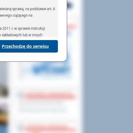
twianą sprawą, na podstawie art. 6
prawnego ciążącego na
ZAPOWIEDZI
2011 r. w sprawie instrukcji
ów zakładowych lub w innych
Przechodzę do serwisu
podmiotom serwisującym systemy
na podstawie obowiązującego prawa
mywania na podstawie przepisów
rzenoszenia danych,
PARTNERZY ZAGRANICZNI
Powiat Sonneberg (GER)
Prowincja Forli Cesena (IT)
STRATEGIE, PROGRAMY