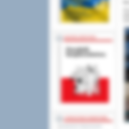
Ba
25-
jub
oko
BEZPIECZEŃSTWO
STAROSTWO POWIATOWE
Regulamin Organizacyjny