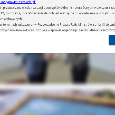
: iod@powiat-ostrowski.pl
.
przetwarzane w celu realizacji obowiązków Administratora Danych, w związku z zała
 RODO, co oznacza, iż przetwarzanie danych jest niezbędne do wypełnienia obowiązku 
ach archiwalnych.
terminach wskazanych w Rozporządzeniu Prezesa Rady Ministrów z dnia 18 stycznia 
czowych wykazów akt oraz instrukcji w sprawie organizacji i zakresu działania archiw
h czas przetwarzania danych.
azywane podmiotom przetwarzającym je na zlecenie Administratora Danych (np.: 
których przetwarzane są dane osobowe), instytucjom uprawnionym do ich uzyskania 
 sądom,) oraz innym podmiotom w zakresie, w jakim są one uprawnione do ich otrzy
st obowiązkiem ustawowym i wynika z obowiązujących przepisów prawa.
arzane, w granicach określonych rozporządzeniem RODO, ma prawo do:
atora Danych dostępu do swoich danych osobowych,
zenia przetwarzania lub wniesienia sprzeciwu wobec przetwarzania danych, a także p
 organu nadzorczego – Prezesa Urzędu Ochrony Danych Osobowych.