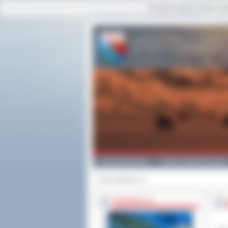
Ta strona używa cookies i po
strona główna
|
mapa serwisu
|
kontakt
Powiat Ostrowski
Gminy i Miasta Powiatu
Strona główna
>>
INFORMACJE