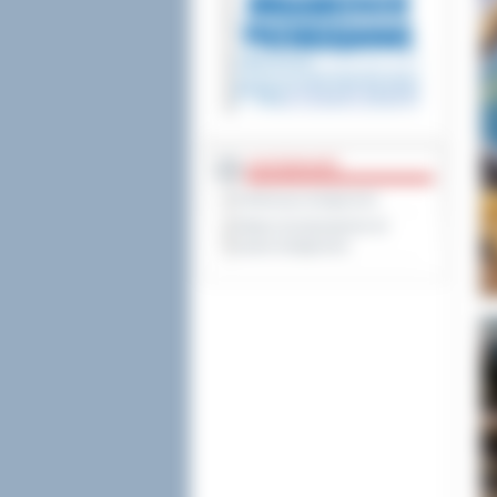
DOSTĘPNOŚĆ
Deklaracja dostępności
Wykaz koordynatorów do
spraw dostępności