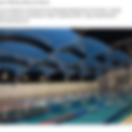
sen Wodny Raj ma 25-lat
lecie działności obchodzi Kryta Pływalnia Wodny Raj w Ostrowie. Z okazji
ileuszu podczas postkania w dniu 3 kwietnia 2025 r. były wspomnienia i
licznościowy tort.