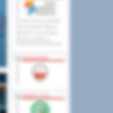
Program Ochrony Środowiska
Plan Gospodarki Odpadami
Program ochrony powietrza
Program współpracy z
organizacjami pozarządowymi
PRZYNALEŻNOŚĆ
NAGRODY, TYTUŁY