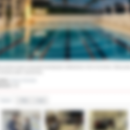
ka lat temu basen przeszedł inwestycyjne odświeżenie. Ale to nie koniec. Mamy pla
remonty szatni i pryszniców.
ał(a):
Janusz Grzesiak
iedzin:
333
Galeria
Pliki
Linki