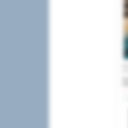
Kil
na 
Dod
Odw