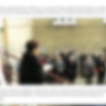
owa rozpoczęła się w 1960 roku, a po pięciu latach obiekt został oddany do użytk
ach 80-tych został jednak zamknięty i planowana na krótko przerwa trwała aż 15 lat.
owne otwarcie nastąpiło w 2000 roku i było to zadanie realizowane przez samorz
iatowy pierwszej kadencji. Ćwierćwiecze liczone jest od ponownego oddania do
tku.