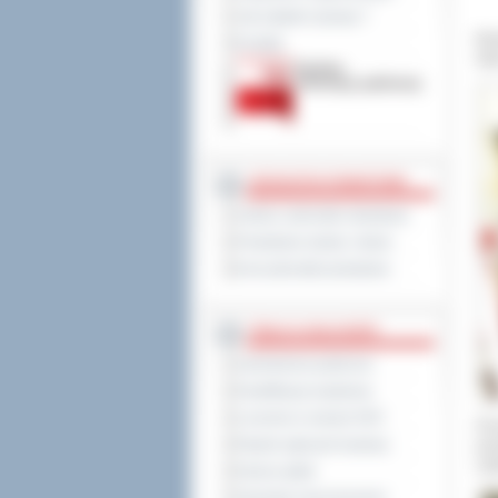
Jak załatwić sprawę ?
Bud
Kontakt
lat
JEDNOSTKI POWIATOWE
Szkoły i jednostki oświatowe
Powiatowe służby i straże
Inne jednostki powiatowe
TABLICA OGŁOSZEŃ
Zamówienia publiczne
Kwalifikacja wojskowa
Leczenie w ramach NFZ
Pon
Rejestr zgłoszeń budowy
pow
uży
Dyżury aptek