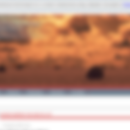
dobnych technologii m.in. w celach: świadczenia usług, statystyk. Szczegóły w
Poli
Galeria
Edukacja
Zdrowie
Kontakt
BASEN WODNY RAJ MA 25-LAT
7 kwietnia 2025 roku