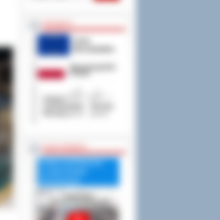
PROJEKTY
RADA POWIATU
Debata nad Raportem
o stanie Powiatu
Ostrowskiego