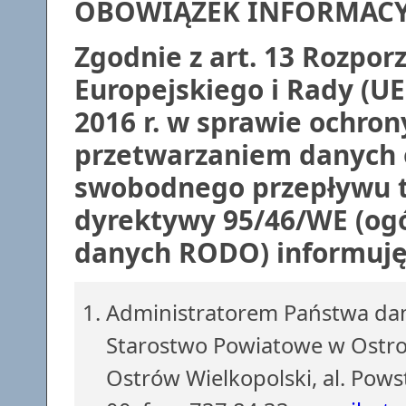
OBOWIĄZEK INFORMAC
Zgodnie z art. 13 Rozpo
Europejskiego i Rady (UE
2016 r. w sprawie ochron
przetwarzaniem danych 
swobodnego przepływu t
dyrektywy 95/46/WE (ogó
danych RODO) informuję,
Administratorem Państwa dan
Starostwo Powiatowe w Ostrow
Ostrów Wielkopolski, al. Pows