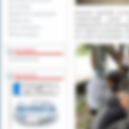
Sprzedaż nieruchomości
Komunikaty
Starostwo zapewniło uczes
Ogłoszenia i obwieszczenia
zorganizowało wywóz z
Oferty pracy
zaangażowania był imponuj
Dla niesłyszących
oraz większe przedmioty, ta
Pliki do pobrania
czy części samochodowe. Łąc
MULTIMEDIA
Materiały filmowe
BEZ KOLEJKI