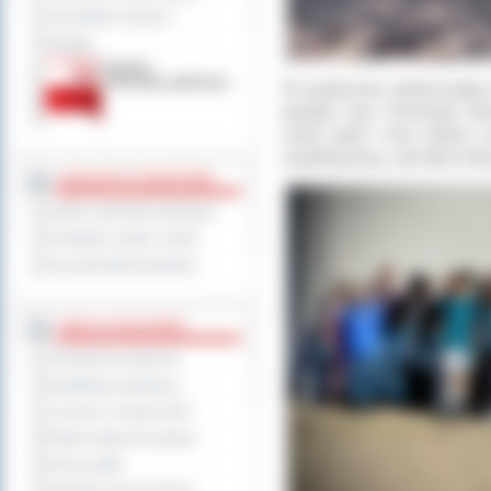
Jak załatwić sprawę ?
Kontakt
W wydarzeniu udział wzięła
powiatu oraz Komenda Hufc
szkół, parki i inne zielone 
wspólnej pracy, ale także lek
JEDNOSTKI POWIATOWE
Szkoły i jednostki oświatowe
Powiatowe służby i straże
Inne jednostki powiatowe
TABLICA OGŁOSZEŃ
Zamówienia publiczne
Kwalifikacja wojskowa
Leczenie w ramach NFZ
Rejestr zgłoszeń budowy
Dyżury aptek