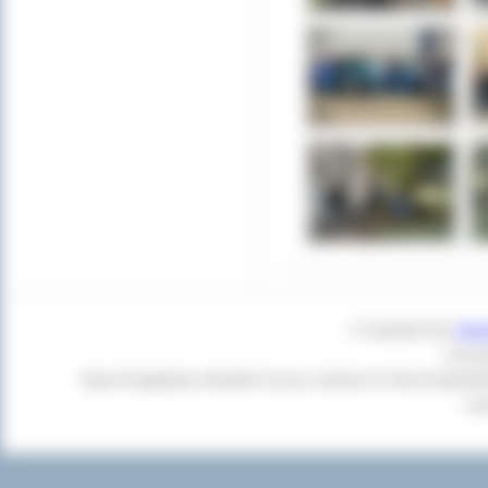
© Copyright 2011
Star
Czas g
Twoja Przeglądarka:
Mozilla/5.0 (Linux; Android 14; Pixel 8) Apple
+cl