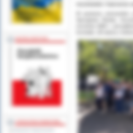
Uczniowie i harcerze z
W powiecie ostrowskim od
Sprzątania Świata. Uczn
września 2025 r. porządko
brzmiało „W naturę z kultu
BEZPIECZEŃSTWO
STAROSTWO POWIATOWE
Regulamin Organizacyjny