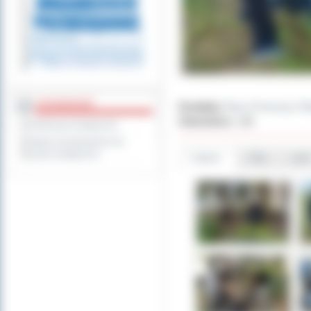
DOSTĘPNOŚĆ
Dodał(a):
Biuro Promocji i R
Odwiedzin:
128
Deklaracja dostępności
Wykaz koordynatorów do
spraw dostępności
Galeria
Pliki
Linki