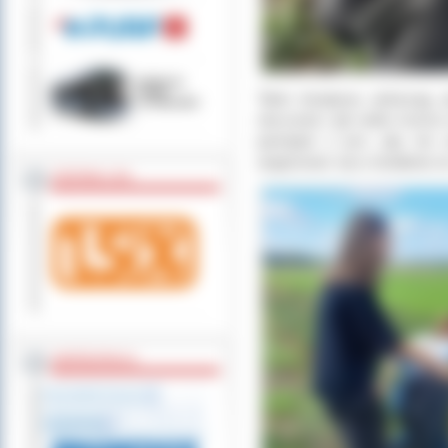
Takie inicjatywy pokazują,
otoczenia i jak wiele można
pamiętać o tym, aby nie za
angażować się w działania n
ZOSTAW 1,5%
WSPÓŁPRACA