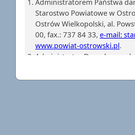
Administratorem Państwa dan
Starostwo Powiatowe w Ostrow
Ostrów Wielkopolski, al. Pows
00, fax.: 737 84 33,
e-mail: st
www.powiat-ostrowski.pl
.
Administrator Danych powoł
z siedzibą w Starostwie Powi
737 84 38, fax.: 737 84 56.
e-
Dane osobowe są gromadzone i
obowiązków Administratora D
podstawie art. 6 ust. 1 lit. c)
przetwarzanie danych jest n
prawnego ciążącego na admini