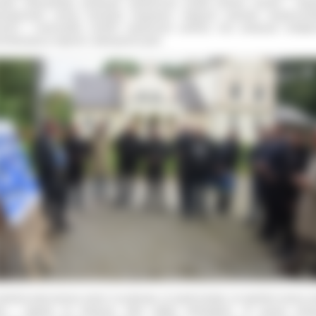
iatu Ostrowskiego parafowali symbolicznie projekt budowy ścieżek i oficja
naugurowali szereg inwestycji drogowych mających poprawić bezpieczeń
szych i rowerzystów, komfort codziennych podróży oraz polepszyć dostęp
unikacyjną w regionie i atrakcyjność gmin.
Jesteśmy tutaj wszyscy razem i to pokazuje, że zgoda buduje, że wspólnie można zr
ele i sięgnąć po fundusze, które byłyby niedostępne. W ramach fundu