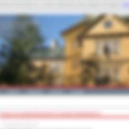
dobnych technologii m.in. w celach: świadczenia usług, statystyk. Szczegóły w
Poli
Galeria
Edukacja
Zdrowie
Kontakt
PONAD 30 KILOMETRÓW NOWYCH ŚCIEŻEK ROWEROWYCH
10 października 2025 roku