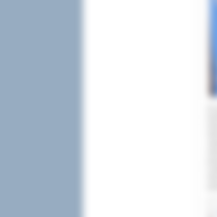
W g
Kor
Oci
Sie
Jan
odc
pow
Lew
Gra
pow