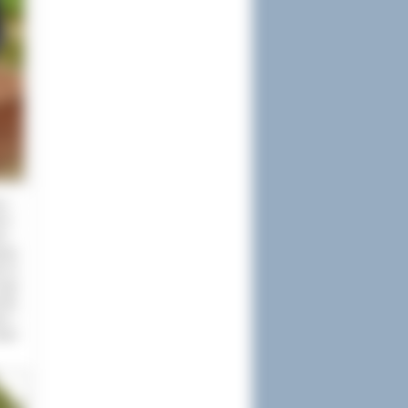
wa –
ów –
ów –
ędzy
e to
rogi
inku
mi i
akże