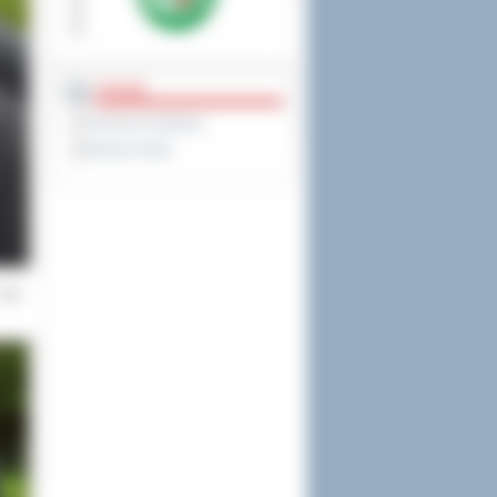
PRAWO
Dziennik Urzędowy
Monitor Polski
 obu