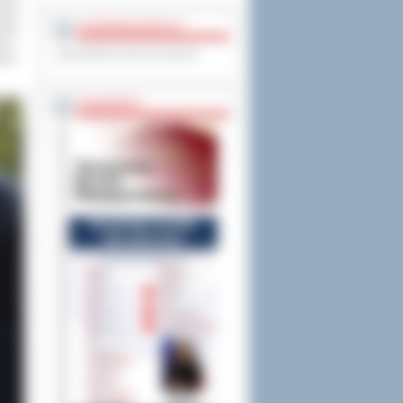
onad
wota
OCHRONA DANYCH
in i
Inspektor Ochrony Danych
wcy”
PASZPORTY