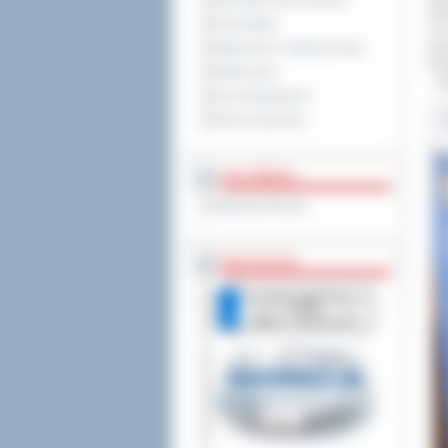
Sprzedaż nieruchomości
Zin
Komunikaty
31 
pon
Ogłoszenia i obwieszczenia
Pow
Oferty pracy
– p
Dla niesłyszących
Pliki do pobrania
MULTIMEDIA
Materiały filmowe
BEZ KOLEJKI