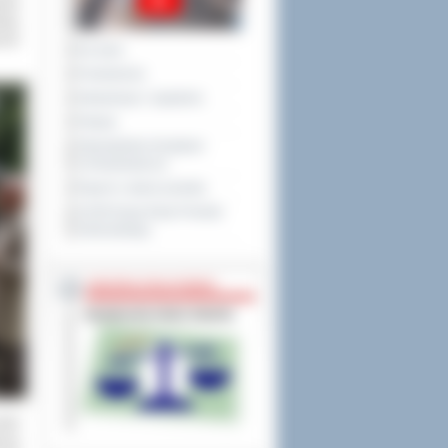
lnie
stwo
ność
Na żywo
Posiedzenia
Interpelacje i zapytania
Petycje
Obywatelska Inicjatywa
Uchwałodawcza
Raport o stanie powiatu
XXVIII Sesja Rady Powiatu
Ostrowskiego
NIEODPŁATNA POMOC
obić
szy