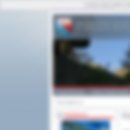
Ta strona używa cookies i po
strona główna
|
mapa serwisu
|
kontakt
Powiat Ostrowski
Gminy i Miasta Powiatu
Strona główna
>>
INFORMACJE