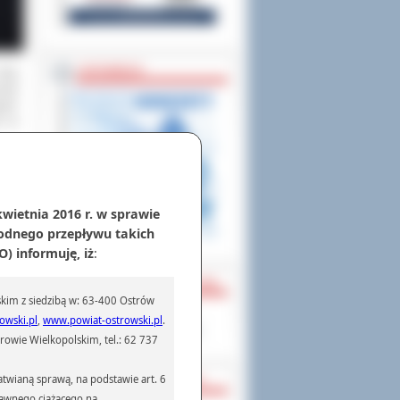
ZAPOWIEDZI
dróg
onad
gach
ć ta
kwietnia 2016 r. w sprawie
odnego przepływu takich
) informuję, iż
:
PARTNERZY ZAGRANICZNI
kim z siedzibą w: 63-400 Ostrów
Powiat Sonneberg (GER)
owski.pl
,
www.powiat-ostrowski.pl
.
Prowincja Forli Cesena (IT)
owie Wielkopolskim, tel.: 62 737
twianą sprawą, na podstawie art. 6
STRATEGIE, PROGRAMY
prawnego ciążącego na