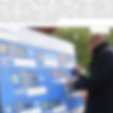
tegrowanych Inwestycji Terytorialnych, wspólnie z samorządami, wybudujemy p
km ścieżek rowerowych. A na ten cel przeznaczona zostanie niebagatelna k
ad 48 mln zł. Dziś spotykamy, żeby symbolicznie parafować ten ważny dla Gm
iatu projekt. Najważniejsze, że są pieniądze, projekty i wyłonieni zostali wykona
owiedział Paweł Rajski Starosta Ostrowski.