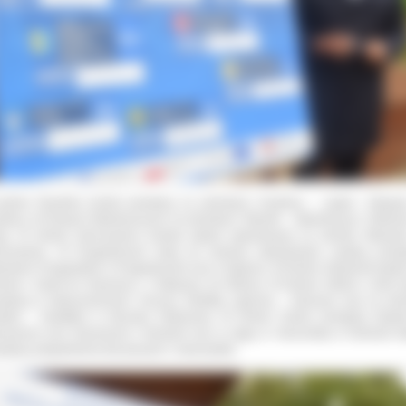
minie Raszków ścieżki powstaną na odcinkach: Korytnica – Ligota i Głogo
ytnica. W Nowych Skalmierzycach na odcinkach: Śliwniki – Skalmierzyce, Fabian
ąż. W Gminie Sieroszewice ścieżka będzie wybudowana na odcinku Masan
roszewice. W Przygodzicach drogi do rowerów wybudowane zostaną pomi
kowem Przygodzkim a Przygodzicami oraz w Dębnicy. W Gminie Odolanów będzi
inek z Garek do Granowca i z Nabyszyc do Gliśnicy. W Gminie Ostrów z kolei d
staną w miejscowościach: Szczury, Sobótka, Łąkociny – Daniszyn oraz na odc
ków – Kwiatków w kierunku Fabianowa. W Gminie Sośnie pomiędzy Garka
nowcem oraz Granowcem i Sośniami oraz w ciągu ul. Harcerskiej w Sośniach t
staną udogodnienia dla pieszych i rowerzystów.