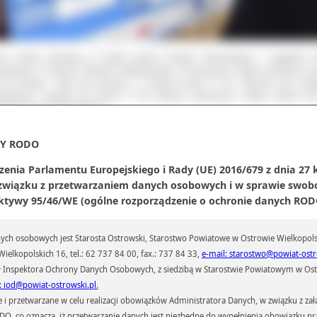
e ścieżki powstaną w każdej gminie Powiatu Ostrowskiego z wyjątkiem 
iatowych w mieście Ostrowie Wielkopolskim. W pierwszym etapie powstanie p
km ścieżek i dróg dla pieszych, w drugim ponad 17 km. Obecnie przy dro
iatowych znajduje się ponad 77 km ścieżek rowerowych. Dzięki nowym sie
ogaci się do ponad 100 km.
Y RODO
zenia Parlamentu Europejskiego i Rady (UE) 2016/679 z dnia 27 
 związku z przetwarzaniem danych osobowych i w sprawie swob
ktywy 95/46/WE (ogólne rozporządzenie o ochronie danych RODO
ch osobowych jest Starosta Ostrowski, Starostwo Powiatowe w Ostrowie Wielkopols
ielkopolskich 16, tel.: 62 737 84 00, fax.: 737 84 33,
e-mail: starostwo@powiat-ostr
 Inspektora Ochrony Danych Osobowych, z siedzibą w Starostwie Powiatowym w Ostr
: iod@powiat-ostrowski.pl
.
przetwarzane w celu realizacji obowiązków Administratora Danych, w związku z zała
 RODO, co oznacza, iż przetwarzanie danych jest niezbędne do wypełnienia obowiązku 