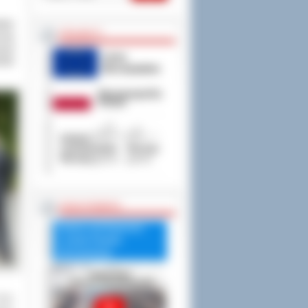
atu
PROJEKTY
czną
ycji
etów
RADA POWIATU
Debata nad Raportem
o stanie Powiatu
Ostrowskiego
Gmin