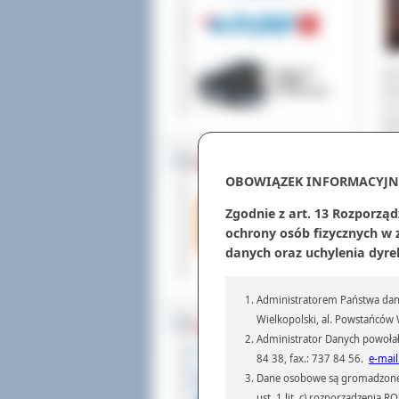
Now
pow
13 
pow
wzb
ZOSTAW 1,5%
OBOWIĄZEK INFORMACYJN
Zgodnie z art. 13 Rozporząd
ochrony osób fizycznych w
danych oraz uchylenia dyre
Administratorem Państwa dany
Wielkopolski, al. Powstańców W
WSPÓŁPRACA
Administrator Danych powołał
84 38, fax.: 737 84 56.
e-mail
Dane osobowe są gromadzone i 
ust. 1 lit. c) rozporządzenia