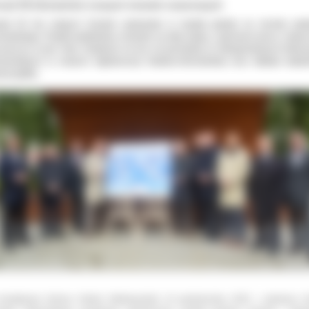
nad 30 kilometrów nowych ścieżek rowerowych
nad 30 km nowych ścieżek powstanie w każdej gminie na terenie powi
rowskiego. Projekt podzielony zostanie na dwa etapy, a pierwsze prace rozpo
 jeszcze w tym roku. Fundusze na ten cel pochodzą ze Zintegrowanych Inwest
ytorialnych w ramach Aglomeracji Kalisko-Ostrowskiej oraz wkładu budż
morządów.
wiatkowie (Gmina Ostrów Wielkopolski) 10 października 2025 r. włodarze 