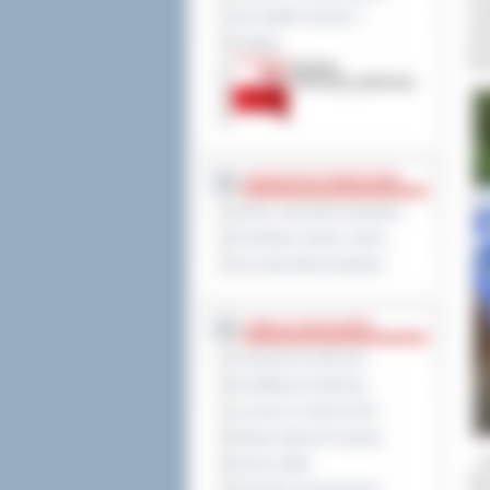
Pow
Jak załatwić sprawę ?
zai
Kontakt
pie
kom
JEDNOSTKI POWIATOWE
Szkoły i jednostki oświatowe
Powiatowe służby i straże
Inne jednostki powiatowe
TABLICA OGŁOSZEŃ
Zamówienia publiczne
Kwalifikacja wojskowa
Leczenie w ramach NFZ
Rejestr zgłoszeń budowy
-,,
Dyżury aptek
wi