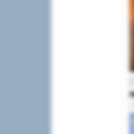
Naj
eta