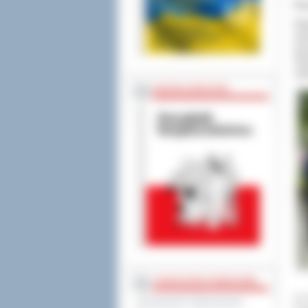
Po
Po
ost
się
Ter
sa
BEZPIECZEŃSTWO
STAROSTWO POWIATOWE
W K
Regulamin Organizacyjny