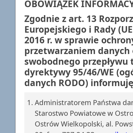
OBOWIĄZEK INFORMAC
Zgodnie z art. 13 Rozpo
Europejskiego i Rady (UE
2016 r. w sprawie ochron
przetwarzaniem danych 
swobodnego przepływu t
dyrektywy 95/46/WE (ogó
danych RODO) informuję,
Administratorem Państwa dan
Starostwo Powiatowe w Ostrow
Ostrów Wielkopolski, al. Pows