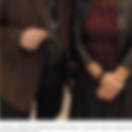
 organu nadzorczego – Prezesa Urzędu Ochrony Danych Osobowych.
konkursu Martynę przygotowała Renata Pacyna, natomiast autorem nagrodzo