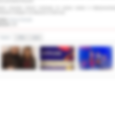
nżu jest Marek Raczycki.
rtyna otrzymała również nominację do wzięcia udziału w Międzynarodow
tiwalach w Bułgarii i we Włoszech w 2026 roku.
ał(a):
Janusz Grzesiak
iedzin:
106
Galeria
Pliki
Linki