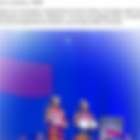
kces wokalny z MDK
niach 10 i 11 listopada, w Nowohuckim Centrum Kultury w Krakowie, odbył się
lnopolski Festiwal Dzieci i Młodzieży ” Piosenki Jana Wojdaka 2025”, na któr
cesami wystąpiła Martyna Stawicka reprezentująca MDK w Ostrowie.