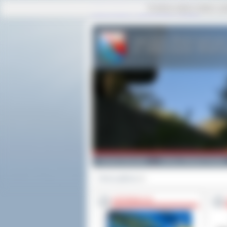
Ta strona używa cookies i po
strona główna
|
mapa serwisu
|
kontakt
Powiat Ostrowski
Gminy i Miasta Powiatu
Strona główna
>>
INFORMACJE