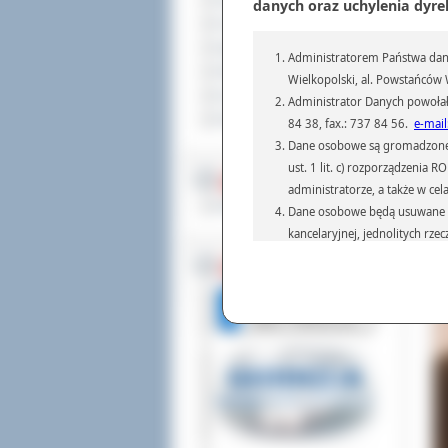
Sprzedaż nieruchomości
danych oraz uchylenia dyre
Komunikaty
Ogłoszenia i obwieszczenia
Administratorem Państwa dany
Oferty pracy
Wielkopolski, al. Powstańców W
Dla niesłyszących
Administrator Danych powołał
Pliki do pobrania
84 38, fax.: 737 84 56.
e-mail
Dane osobowe są gromadzone i 
ust. 1 lit. c) rozporządzenia
MULTIMEDIA
administratorze, a także w cel
Materiały filmowe
Dane osobowe będą usuwane w 
kancelaryjnej, jednolitych rze
przepisach prawa, regulującyc
BEZ KOLEJKI
Dane osobowe mogą być przek
informatyczne i aplikacje w 
(np.: organom administracji,
prawa.
Podanie danych osobowych je
Osoba, której dane są przetw
żądania od Administr
sprostowania, ogranic