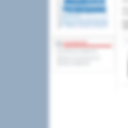
ara
Ma
Fes
Dod
Odw
DOSTĘPNOŚĆ
Deklaracja dostępności
Wykaz koordynatorów do
spraw dostępności