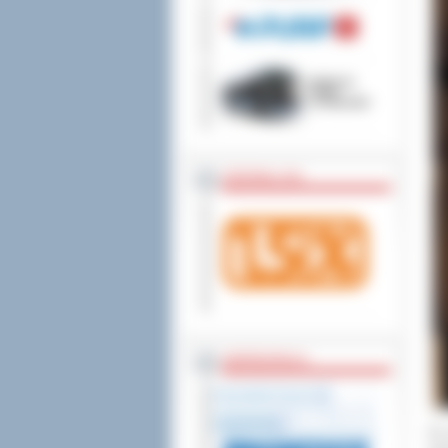
wniesienia skargi do
ZOSTAW 1,5%
WSPÓŁPRACA
Do 