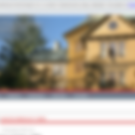
dobnych technologii m.in. w celach: świadczenia usług, statystyk. Szczegóły w
Poli
Galeria
Edukacja
Zdrowie
Kontakt
SUKCES WOKALNY Z MDK
18 listopada 2025 roku