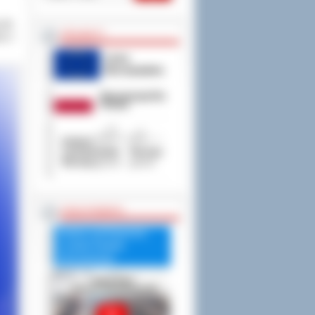
 26.
PROJEKTY
ym z
RADA POWIATU
Debata nad Raportem
o stanie Powiatu
Ostrowskiego