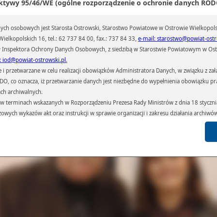
ktywy 95/46/WE (ogólne rozporządzenie o ochronie danych RODO
ch osobowych jest Starosta Ostrowski, Starostwo Powiatowe w Ostrowie Wielkopols
ielkopolskich 16, tel.: 62 737 84 00, fax.: 737 84 33,
e-mail: starostwo@powiat-ostr
 Inspektora Ochrony Danych Osobowych, z siedzibą w Starostwie Powiatowym w Ostr
: iod@powiat-ostrowski.pl
.
przetwarzane w celu realizacji obowiązków Administratora Danych, w związku z zała
 RODO, co oznacza, iż przetwarzanie danych jest niezbędne do wypełnienia obowiązku 
ach archiwalnych.
terminach wskazanych w Rozporządzeniu Prezesa Rady Ministrów z dnia 18 stycznia 
czowych wykazów akt oraz instrukcji w sprawie organizacji i zakresu działania archiw
h czas przetwarzania danych.
azywane podmiotom przetwarzającym je na zlecenie Administratora Danych (np.: 
których przetwarzane są dane osobowe), instytucjom uprawnionym do ich uzyskania 
 sądom,) oraz innym podmiotom w zakresie, w jakim są one uprawnione do ich otrzy
st obowiązkiem ustawowym i wynika z obowiązujących przepisów prawa.
arzane, w granicach określonych rozporządzeniem RODO, ma prawo do:
atora Danych dostępu do swoich danych osobowych,
zenia przetwarzania lub wniesienia sprzeciwu wobec przetwarzania danych, a także p