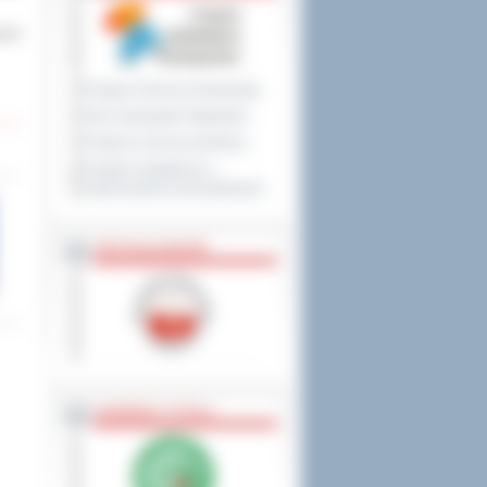
ych
Program Ochrony Środowiska
Plan Gospodarki Odpadami
Program ochrony powietrza
Program współpracy z
organizacjami pozarządowymi
PRZYNALEŻNOŚĆ
NAGRODY, TYTUŁY