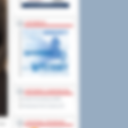
ZAPOWIEDZI
PARTNERZY ZAGRANICZNI
Powiat Sonneberg (GER)
Prowincja Forli Cesena (IT)
STRATEGIE, PROGRAMY
nego