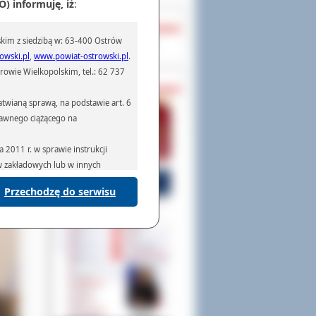
) informuję, iż
:
OCHRONA DANYCH
kim z siedzibą w: 63-400 Ostrów
Inspektor Ochrony Danych
owski.pl
,
www.powiat-ostrowski.pl
.
owie Wielkopolskim, tel.: 62 737
PASZPORTY
twianą sprawą, na podstawie art. 6
prawnego ciążącego na
2011 r. w sprawie instrukcji
ów zakładowych lub w innych
Przechodzę do serwisu
podmiotom serwisującym systemy
na podstawie obowiązującego prawa
mywania na podstawie przepisów
rzenoszenia danych,