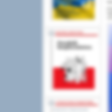
Su
W d
Ogó
suk
BEZPIECZEŃSTWO
STAROSTWO POWIATOWE
Regulamin Organizacyjny