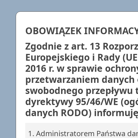
OBOWIĄZEK INFORMAC
Zgodnie z art. 13 Rozpo
Europejskiego i Rady (UE
2016 r. w sprawie ochron
przetwarzaniem danych 
swobodnego przepływu t
dyrektywy 95/46/WE (ogó
danych RODO) informuję,
Administratorem Państwa dan