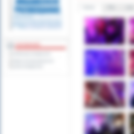
Galeria
Pliki
Linki
DOSTĘPNOŚĆ
Deklaracja dostępności
Wykaz koordynatorów do
spraw dostępności