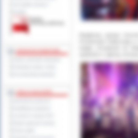
Jak załatwić sprawę ?
Kontakt
Wyjątkową oprawę koncert
Przedszkola Publicznego w
kolędę „Przybieżeli do Be
JEDNOSTKI POWIATOWE
spotkanie w pięknej, zimowej
Szkoły i jednostki oświatowe
Powiatowe służby i straże
Inne jednostki powiatowe
TABLICA OGŁOSZEŃ
Zamówienia publiczne
Kwalifikacja wojskowa
Leczenie w ramach NFZ
Rejestr zgłoszeń budowy
Dyżury aptek