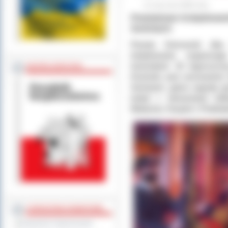
12 stycznia 2026 roku
Powiatowe Kolędowan
Sośniach
Powiat Ostrowski dba 
kolędowania organizuj
kościołach. W tegoroczne
BEZPIECZEŃSTWO
Kościele pod wezwaniem 
Sośniach, gdzie zagrała g
kolęd z elementami folk
Malacina- Karpiel z Podha
STAROSTWO POWIATOWE
Regulamin Organizacyjny