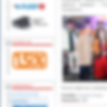
Adamem Harlakiem i Pr
Chmieleckim.
ZOSTAW 1,5%
WSPÓŁPRACA
Koncert odbył się w niedzielę
Dodał(a):
Zuzanna Jerzyk
Odwiedzin:
193