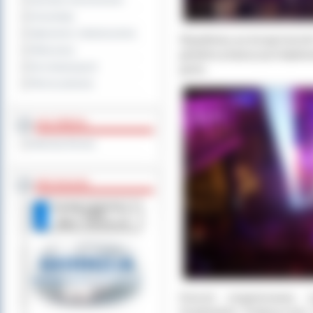
Sprzedaż nieruchomości
Komunikaty
Ogłoszenia i obwieszczenia
Wypełniony po brzegi kościół
Oferty pracy
góralska propozycja kolędow
Dla niesłyszących
gustu.
Pliki do pobrania
MULTIMEDIA
Materiały filmowe
BEZ KOLEJKI
Koncert zorganizowany 
Grodzińskim Proboszczem 