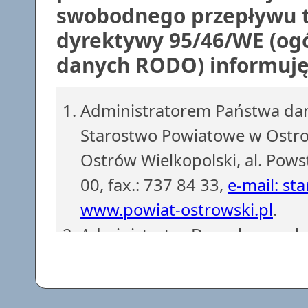
swobodnego przepływu t
dyrektywy 95/46/WE (ogó
danych RODO) informuję,
Administratorem Państwa dan
Starostwo Powiatowe w Ostrow
Ostrów Wielkopolski, al. Pows
00, fax.: 737 84 33,
e-mail: st
www.powiat-ostrowski.pl
.
Administrator Danych powoł
z siedzibą w Starostwie Powi
737 84 38, fax.: 737 84 56.
e-