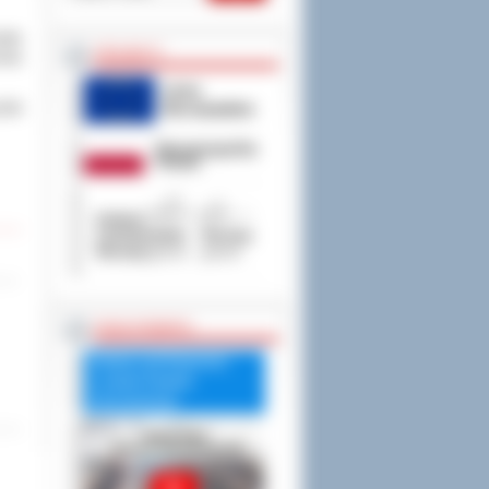
owie
PROJEKTY
erwa
ysów
RADA POWIATU
Debata nad Raportem
o stanie Powiatu
Ostrowskiego