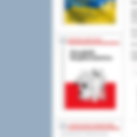
Wy
Upr
Wie
tec
W z
ora
BEZPIECZEŃSTWO
Za 
Dod
Odw
STAROSTWO POWIATOWE
Regulamin Organizacyjny