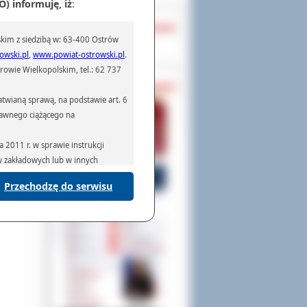
) informuję, iż
:
OCHRONA DANYCH
kim z siedzibą w: 63-400 Ostrów
Inspektor Ochrony Danych
owski.pl
,
www.powiat-ostrowski.pl
.
owie Wielkopolskim, tel.: 62 737
PASZPORTY
twianą sprawą, na podstawie art. 6
prawnego ciążącego na
2011 r. w sprawie instrukcji
ów zakładowych lub w innych
Przechodzę do serwisu
podmiotom serwisującym systemy
na podstawie obowiązującego prawa
mywania na podstawie przepisów
rzenoszenia danych,