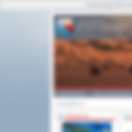
Ta strona używa cookies i po
strona główna
|
mapa serwisu
|
kontakt
Powiat Ostrowski
Gminy i Miasta Powiatu
Strona główna
>>
INFORMACJE