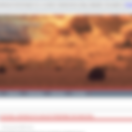
dobnych technologii m.in. w celach: świadczenia usług, statystyk. Szczegóły w
Poli
Galeria
Edukacja
Zdrowie
Kontakt
WYDZIAŁ GEODEZJI PLANUJE PRZERWĘ TECHNICZNĄ
30 stycznia 2026 roku