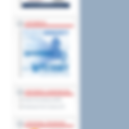
ZAPOWIEDZI
PARTNERZY ZAGRANICZNI
Powiat Sonneberg (GER)
Prowincja Forli Cesena (IT)
STRATEGIE, PROGRAMY