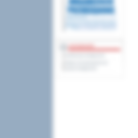
DOSTĘPNOŚĆ
Deklaracja dostępności
Wykaz koordynatorów do
spraw dostępności