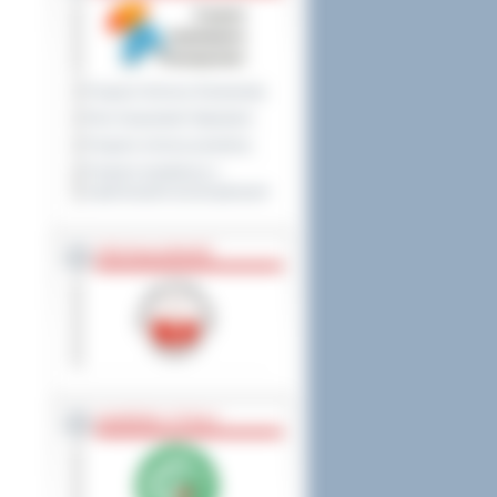
Program Ochrony Środowiska
Plan Gospodarki Odpadami
Program ochrony powietrza
Program współpracy z
organizacjami pozarządowymi
PRZYNALEŻNOŚĆ
NAGRODY, TYTUŁY