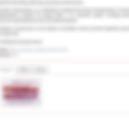
dział Geodezji planuje przerwę techniczną
zejmie informujemy, że w Wydziale Geodezji Starostwa Powiatowego w Ostr
lkopolskim w dniach 5-6 lutego 2026 r. ( tj. czwartek- piątek ) nastąpi prz
hniczna spowodowana pracami wdrożeniowymi.
wiązku z powyższym, w tych dniach, nie będzie można uzyskać wypisów, wyr
z kopii map.
utrudnienia przepraszamy.
ał(a):
Biuro Promocji i Relacji Społecznych
iedzin:
147
Galeria
Pliki
Linki