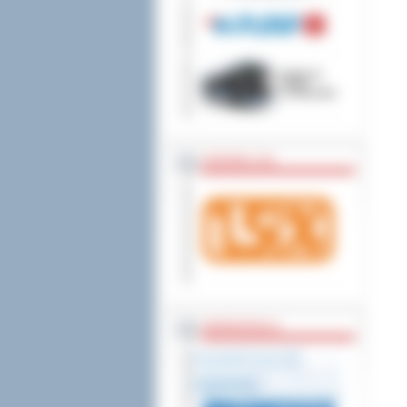
wniesienia skargi do
ZOSTAW 1,5%
WSPÓŁPRACA