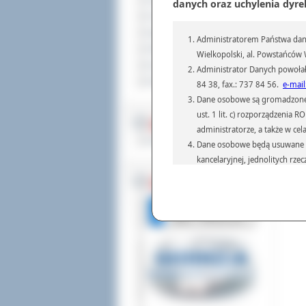
Sprzedaż nieruchomości
danych oraz uchylenia dyre
Komunikaty
Ogłoszenia i obwieszczenia
Administratorem Państwa dany
Oferty pracy
Wielkopolski, al. Powstańców W
Dla niesłyszących
Administrator Danych powołał
Pliki do pobrania
84 38, fax.: 737 84 56.
e-mail
Dane osobowe są gromadzone i 
ust. 1 lit. c) rozporządzenia
MULTIMEDIA
administratorze, a także w cel
Materiały filmowe
Dane osobowe będą usuwane w 
kancelaryjnej, jednolitych rze
przepisach prawa, regulującyc
BEZ KOLEJKI
Dane osobowe mogą być przek
informatyczne i aplikacje w 
(np.: organom administracji,
prawa.
Podanie danych osobowych je
Osoba, której dane są przetw
żądania od Administr
sprostowania, ogranic