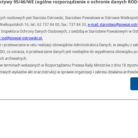
ktywy 95/46/WE (ogólne rozporządzenie o ochronie danych RODO
ch osobowych jest Starosta Ostrowski, Starostwo Powiatowe w Ostrowie Wielkopols
ielkopolskich 16, tel.: 62 737 84 00, fax.: 737 84 33,
e-mail: starostwo@powiat-ostr
 Inspektora Ochrony Danych Osobowych, z siedzibą w Starostwie Powiatowym w Ostr
: iod@powiat-ostrowski.pl
.
przetwarzane w celu realizacji obowiązków Administratora Danych, w związku z zała
 RODO, co oznacza, iż przetwarzanie danych jest niezbędne do wypełnienia obowiązku 
ach archiwalnych.
terminach wskazanych w Rozporządzeniu Prezesa Rady Ministrów z dnia 18 stycznia 
czowych wykazów akt oraz instrukcji w sprawie organizacji i zakresu działania archiw
h czas przetwarzania danych.
azywane podmiotom przetwarzającym je na zlecenie Administratora Danych (np.: 
których przetwarzane są dane osobowe), instytucjom uprawnionym do ich uzyskania 
 sądom,) oraz innym podmiotom w zakresie, w jakim są one uprawnione do ich otrzy
st obowiązkiem ustawowym i wynika z obowiązujących przepisów prawa.
arzane, w granicach określonych rozporządzeniem RODO, ma prawo do:
atora Danych dostępu do swoich danych osobowych,
zenia przetwarzania lub wniesienia sprzeciwu wobec przetwarzania danych, a także p