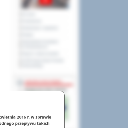
Na żywo
Posiedzenia
Interpelacje i zapytania
Petycje
Obywatelska Inicjatywa
Uchwałodawcza
Raport o stanie powiatu
XXVIII Sesja Rady Powiatu
Ostrowskiego
NIEODPŁATNA POMOC
kwietnia 2016 r. w sprawie
odnego przepływu takich