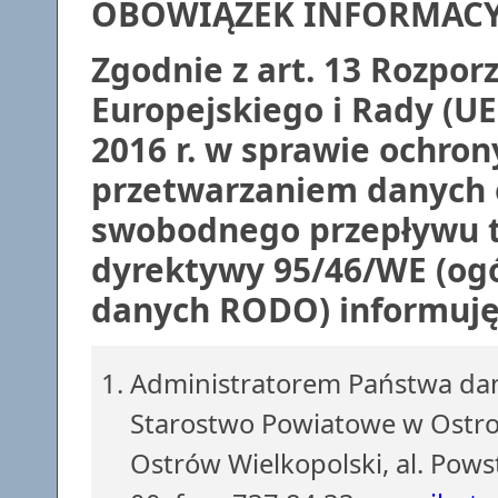
OBOWIĄZEK INFORMAC
Zgodnie z art. 13 Rozpo
Europejskiego i Rady (UE
2016 r. w sprawie ochron
przetwarzaniem danych 
swobodnego przepływu t
dyrektywy 95/46/WE (ogó
danych RODO) informuję,
Administratorem Państwa dan
Starostwo Powiatowe w Ostrow
Ostrów Wielkopolski, al. Pows