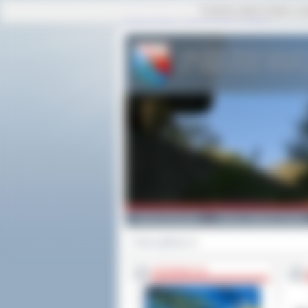
Ta strona używa cookies i po
strona główna
|
mapa serwisu
|
kontakt
Powiat Ostrowski
Gminy i Miasta Powiatu
Strona główna
>>
INFORMACJE