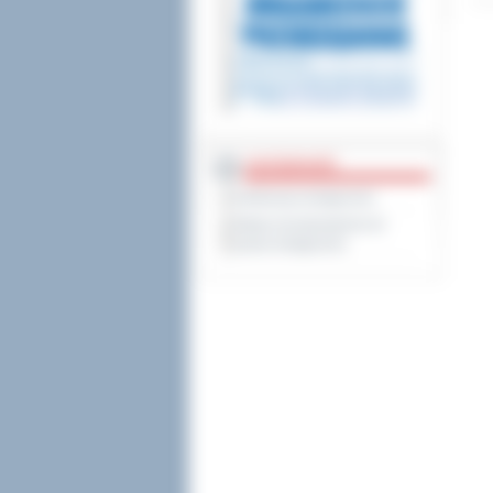
DOSTĘPNOŚĆ
Deklaracja dostępności
Wykaz koordynatorów do
spraw dostępności