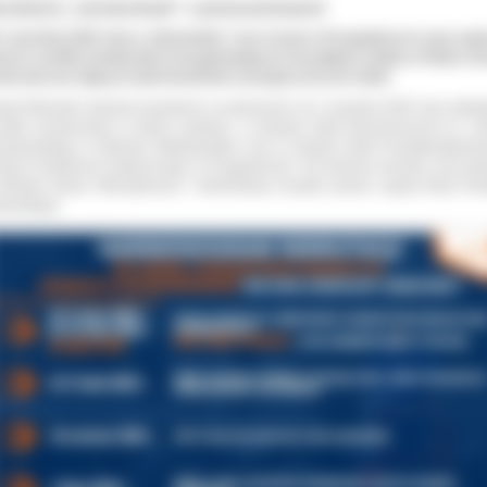
solwenci „mundurówek” z pierwszeństwem!
1 września 2026 roku w „Ekonomiku” oraz Liceum w Przygodzicach ruszy nau
sach o profilu mundurowych przygotowujących do podjęcia służby w Policji i St
nicznej oraz dających pierwszeństwo w przyjęciu do tych służb.
iat Ostrowski otrzymał zezwolenie na utworzenie od 1 września 2026 roku oddzi
rofilu mundurowym w dwóch szkołach: w Zespole Szkół Ekonomicznych im. Jó
azdowskiego w Ostrowie Wielkopolskim oraz w Zespole Szkół Ponadpodstawo
trum Kształcenia Ustawicznego w Przygodzicach. Na złożenie wniosku w tej spr
Ministra Spraw Wewnętrznych i Administracji musiała wyrazić zgodę Rada Pow
rowskiego.