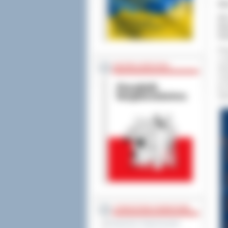
Ab
Od 
kla
Gra
Pow
o p
BEZPIECZEŃSTWO
Gni
Cen
do 
Ost
STAROSTWO POWIATOWE
Regulamin Organizacyjny