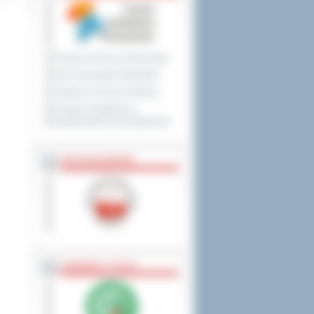
Program Ochrony Środowiska
Plan Gospodarki Odpadami
Program ochrony powietrza
Program współpracy z
organizacjami pozarządowymi
PRZYNALEŻNOŚĆ
NAGRODY, TYTUŁY