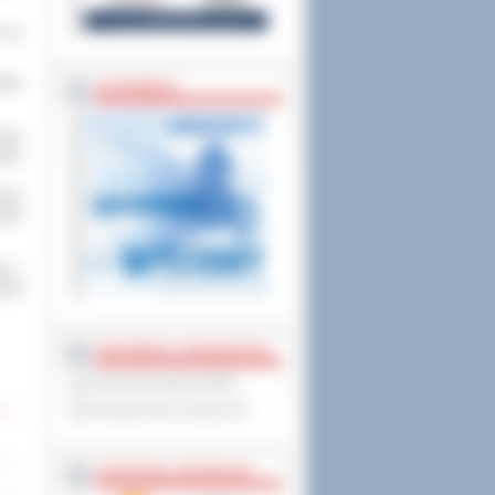
e na
mały
ZAPOWIEDZI
nany
połu
eum
kół
ca /
kół
PARTNERZY ZAGRANICZNI
Powiat Sonneberg (GER)
Prowincja Forli Cesena (IT)
STRATEGIE, PROGRAMY