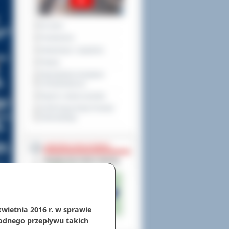
Na żywo
Posiedzenia
Interpelacje i zapytania
Petycje
Obywatelska Inicjatywa
Uchwałodawcza
Raport o stanie powiatu
XXVIII Sesja Rady Powiatu
Ostrowskiego
NIEODPŁATNA POMOC
kwietnia 2016 r. w sprawie
odnego przepływu takich