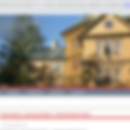
dobnych technologii m.in. w celach: świadczenia usług, statystyk. Szczegóły w
Poli
Galeria
Edukacja
Zdrowie
Kontakt
ABSOLWENCI „MUNDURÓWEK” Z PIERWSZEŃSTWEM!
15 maja 2026 roku