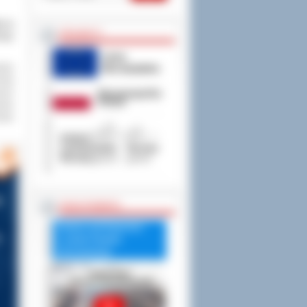
ka w
PROJEKTY
raży
ałów
zefa
wych
awie
iatu
RADA POWIATU
Debata nad Raportem
o stanie Powiatu
Ostrowskiego