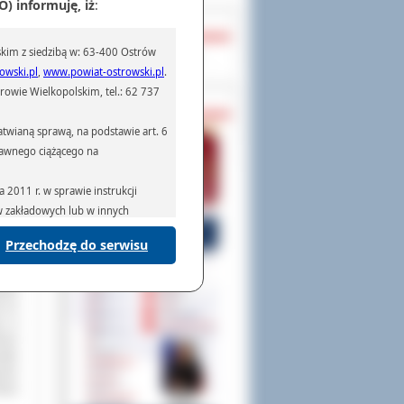
) informuję, iż
:
OCHRONA DANYCH
a do
stra
kim z siedzibą w: 63-400 Ostrów
Inspektor Ochrony Danych
ia w
owski.pl
,
www.powiat-ostrowski.pl
.
ą we
owie Wielkopolskim, tel.: 62 737
endą
PASZPORTY
raży
ację
twianą sprawą, na podstawie art. 6
ziła
prawnego ciążącego na
erze
2011 r. w sprawie instrukcji
użb,
ów zakładowych lub w innych
niom
Przechodzę do serwisu
podmiotom serwisującym systemy
użby
na podstawie obowiązującego prawa
filu
mywania na podstawie przepisów
ania
k ze
go w
ieni
adto
anie
raży
rzenoszenia danych,