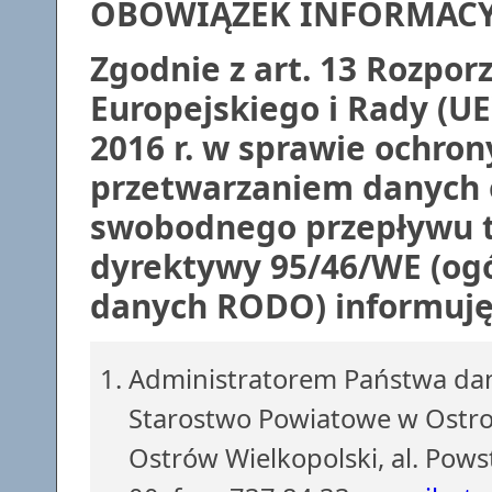
OBOWIĄZEK INFORMAC
Zgodnie z art. 13 Rozpo
Europejskiego i Rady (UE
2016 r. w sprawie ochron
przetwarzaniem danych 
swobodnego przepływu t
dyrektywy 95/46/WE (ogó
danych RODO) informuję,
Administratorem Państwa dan
Starostwo Powiatowe w Ostrow
Ostrów Wielkopolski, al. Pows