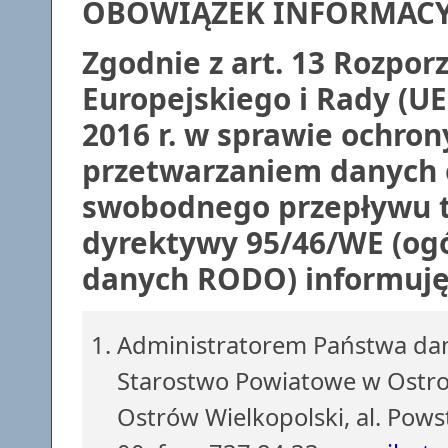
OBOWIĄZEK INFORMAC
Zgodnie z art. 13 Rozpo
Europejskiego i Rady (UE
2016 r. w sprawie ochron
przetwarzaniem danych 
swobodnego przepływu t
dyrektywy 95/46/WE (ogó
danych RODO) informuję,
Administratorem Państwa dan
Starostwo Powiatowe w Ostrow
Ostrów Wielkopolski, al. Pows