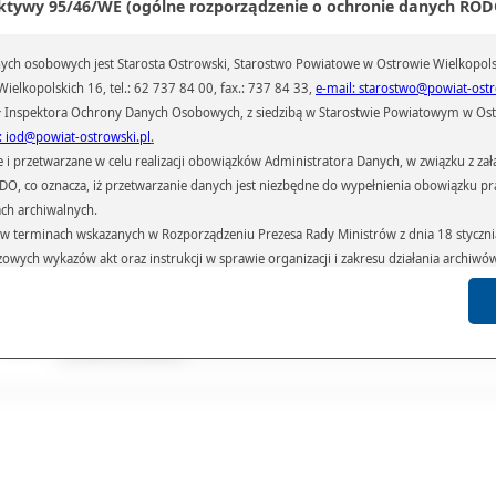
ktywy 95/46/WE (ogólne rozporządzenie o ochronie danych RODO
dyskusja,
podjęcie uchwały w sprawie zatwierdzenia sprawozdania finansowego
wraz ze sprawozdaniem z wykonania budżetu Powiatu Ostrowskiego z
ch osobowych jest Starosta Ostrowski, Starostwo Powiatowe w Ostrowie Wielkopols
2025 rok,
ielkopolskich 16, tel.: 62 737 84 00, fax.: 737 84 33,
e-mail: starostwo@powiat-ostr
podjęcie uchwały w sprawie udzielenia absolutorium Zarządowi Powia
Ostrowskiego z wykonania budżetu za 2025 rok.
 Inspektora Ochrony Danych Osobowych, z siedzibą w Starostwie Powiatowym w Ostr
Interpelacje i zapytania radnych.
: iod@powiat-ostrowski.pl
.
Wolne głosy i wnioski.
przetwarzane w celu realizacji obowiązków Administratora Danych, w związku z zała
Zakończenie obrad.
 RODO, co oznacza, iż przetwarzanie danych jest niezbędne do wypełnienia obowiązku 
Przewodnicząca Rady Powiatu Ostrowsk
ach archiwalnych.
terminach wskazanych w Rozporządzeniu Prezesa Rady Ministrów z dnia 18 stycznia 
/-/ Maria Tomasze
czowych wykazów akt oraz instrukcji w sprawie organizacji i zakresu działania archiw
ał(a):
Hanna Siudzińska
h czas przetwarzania danych.
iedzin:
235
azywane podmiotom przetwarzającym je na zlecenie Administratora Danych (np.: 
których przetwarzane są dane osobowe), instytucjom uprawnionym do ich uzyskania 
Galeria
Pliki
Linki
 sądom,) oraz innym podmiotom w zakresie, w jakim są one uprawnione do ich otrzy
st obowiązkiem ustawowym i wynika z obowiązujących przepisów prawa.
arzane, w granicach określonych rozporządzeniem RODO, ma prawo do:
atora Danych dostępu do swoich danych osobowych,
zenia przetwarzania lub wniesienia sprzeciwu wobec przetwarzania danych, a także p