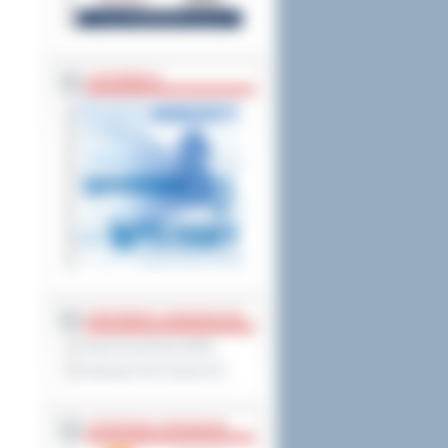
ZAPOWIEDZI
PARTNERZY ZAGRANICZNI
Powiat Sonneberg (GER)
Prowincja Forli Cesena (IT)
STRATEGIE, PROGRAMY