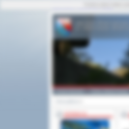
Ta strona używa cookies i po
strona główna
|
mapa serwisu
|
kontakt
Powiat Ostrowski
Gminy i Miasta Powiatu
Strona główna
>>
INFORMACJE