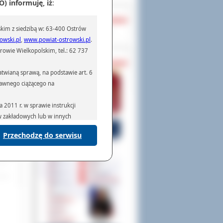
) informuję, iż
:
OCHRONA DANYCH
a
kim z siedzibą w: 63-400 Ostrów
Inspektor Ochrony Danych
owski.pl
,
www.powiat-ostrowski.pl
.
tu
owie Wielkopolskim, tel.: 62 737
PASZPORTY
twianą sprawą, na podstawie art. 6
prawnego ciążącego na
iego
2011 r. w sprawie instrukcji
wska
ów zakładowych lub w innych
Przechodzę do serwisu
podmiotom serwisującym systemy
na podstawie obowiązującego prawa
mywania na podstawie przepisów
rzenoszenia danych,