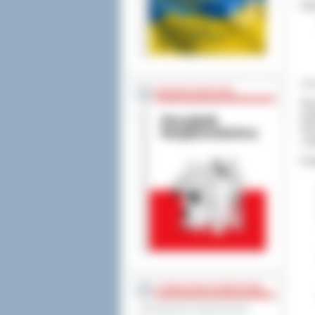
In
Zaw
BEZPIECZEŃSTWO
Na 
pow
Ost
i e
Pro
STAROSTWO POWIATOWE
Regulamin Organizacyjny