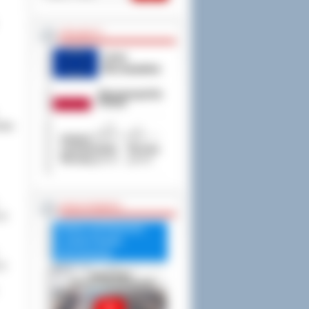
PROJEKTY
tuka
RADA POWIATU
ego
Debata nad Raportem
o stanie Powiatu
Ostrowskiego
go