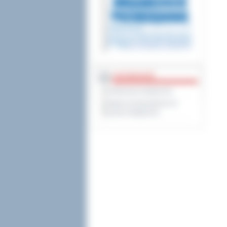
DOSTĘPNOŚĆ
Deklaracja dostępności
Wykaz koordynatorów do
spraw dostępności