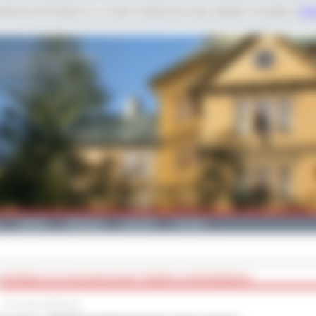
dobnych technologii m.in. w celach: świadczenia usług, statystyk. Szczegóły w
Poli
Galeria
Edukacja
Zdrowie
Kontakt
INFORMACJA O XXVIII SESJI RADY POWIATU OSTROWSKIEGO
24 czerwca 2026 roku