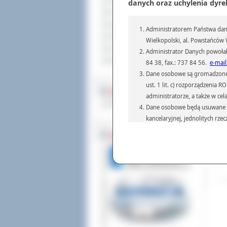
Sprzedaż nieruchomości
danych oraz uchylenia dyre
Komunikaty
Ogłoszenia i obwieszczenia
Administratorem Państwa dany
Oferty pracy
Wielkopolski, al. Powstańców W
Dla niesłyszących
Administrator Danych powołał
Pliki do pobrania
84 38, fax.: 737 84 56.
e-mail
Dane osobowe są gromadzone i 
ust. 1 lit. c) rozporządzenia
MULTIMEDIA
administratorze, a także w cel
Materiały filmowe
Dane osobowe będą usuwane w 
kancelaryjnej, jednolitych rze
Dod
przepisach prawa, regulującyc
Odw
BEZ KOLEJKI
Dane osobowe mogą być przek
informatyczne i aplikacje w 
(np.: organom administracji,
prawa.
Podanie danych osobowych je
Osoba, której dane są przetw
żądania od Administr
sprostowania, ogranic