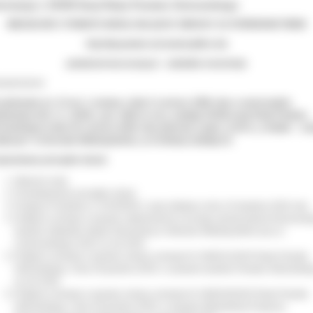
formacja o XXVIII Sesji Rady Powiatu Ostrowskiego
MIESZKAŃCY POWIATU MOGĄ OGLĄDAĆ OBRADY ZA POŚREDNICTWEM
http:/bip.powiat-ostrowski.pl/live lub
powiatostrow.esesja.pl – zakładka transmisje
iadomienie
podstawie art. 15 ust. 1 ustawy z dnia 5 czerwca 1998 roku
o samorządzie
iatowym (Dz. U. z 2025r., poz. 1684 ze zm.), zwołuję XXVIII sesję Rady Powiatu
rowskiego w dniu 30 czerwca 2026 roku (wtorek) o godz. 11.00 w „n klubie – sz
dukacja” w Ostrowie Wielkopolskim, ul. Królowej Jadwigi 10.
ponowany porządek obrad:
Otwarcie sesji.
Przedstawienie porządku obrad.
Przyjęcie Protokołu nr XXVI/2026 z sesji odbytej w dniu 24 kwietnia 2026 roku.
Podjęcie uchwały w sprawie zatwierdzenia rocznego sprawozdania finansow
Zespołu Zakładów Opieki Zdrowotnej w Ostrowie Wielkopolskim przy ul.
Limanowskiego 20/22 za rok 2025.
Podjęcie uchwały w sprawie zmiany uchwały Nr XXIII/151/2025 Rady Powiatu
Ostrowskiego z dnia 29 grudnia 2025r. w sprawie budżetu Powiatu Ostrowskie
na rok 2026.
Podjęcie uchwały w sprawie zmiany uchwały Nr XXIII/150/2025 Rady Powiatu
Ostrowskiego z dnia 29 grudnia 2025r. w sprawie Wieloletniej Prognozy