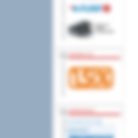
wniesienia skargi do
ZOSTAW 1,5%
WSPÓŁPRACA