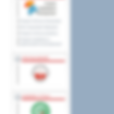
Program Ochrony Środowiska
Plan Gospodarki Odpadami
Program ochrony powietrza
Program współpracy z
organizacjami pozarządowymi
PRZYNALEŻNOŚĆ
NAGRODY, TYTUŁY