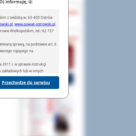
) informuję, iż
:
OCHRONA DANYCH
kim z siedzibą w: 63-400 Ostrów
Inspektor Ochrony Danych
owski.pl
,
www.powiat-ostrowski.pl
.
owie Wielkopolskim, tel.: 62 737
PASZPORTY
twianą sprawą, na podstawie art. 6
prawnego ciążącego na
2011 r. w sprawie instrukcji
ów zakładowych lub w innych
Przechodzę do serwisu
podmiotom serwisującym systemy
na podstawie obowiązującego prawa
mywania na podstawie przepisów
rzenoszenia danych,