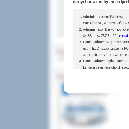
Sprzedaż nieruchomości
danych oraz uchylenia dyre
Komunikaty
Ogłoszenia i obwieszczenia
Administratorem Państwa dany
Oferty pracy
Wielkopolski, al. Powstańców W
Dla niesłyszących
Administrator Danych powołał
Pliki do pobrania
84 38, fax.: 737 84 56.
e-mail
Dane osobowe są gromadzone i 
ust. 1 lit. c) rozporządzenia
MULTIMEDIA
administratorze, a także w cel
Materiały filmowe
Dane osobowe będą usuwane w 
kancelaryjnej, jednolitych rze
przepisach prawa, regulującyc
BEZ KOLEJKI
Dane osobowe mogą być przek
informatyczne i aplikacje w 
(np.: organom administracji,
prawa.
Podanie danych osobowych je
Osoba, której dane są przetw
żądania od Administr
sprostowania, ogranic