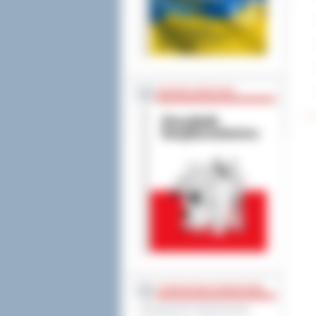
BEZPIECZEŃSTWO
STAROSTWO POWIATOWE
Regulamin Organizacyjny