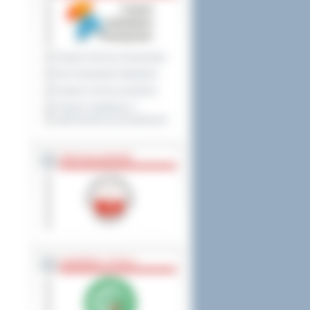
Program Ochrony Środowiska
Plan Gospodarki Odpadami
Program ochrony powietrza
Program współpracy z
organizacjami pozarządowymi
PRZYNALEŻNOŚĆ
NAGRODY, TYTUŁY