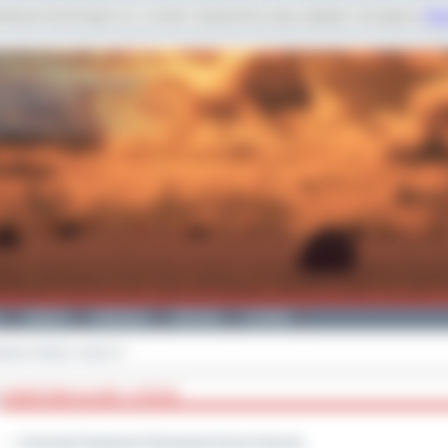
dobnych technologii m.in. w celach: świadczenia usług, statystyk. Szczegóły w
Poli
Galeria
Edukacja
Zdrowie
Kontakt
atowe służby i straże
>>
POWIATOWE SŁUŻBY I STRAŻE
Komenda Powiatowa Państwowej Straży Pożarnej