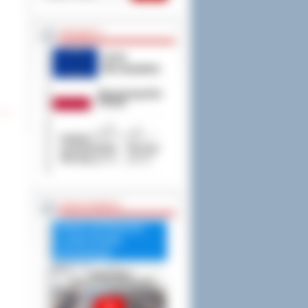
PROJEKTY
RADA POWIATU
Debata nad Raportem
o stanie Powiatu
Ostrowskiego