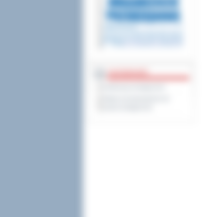
DOSTĘPNOŚĆ
Deklaracja dostępności
Wykaz koordynatorów do
spraw dostępności