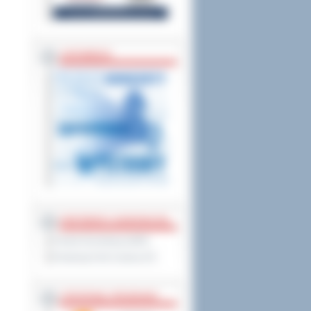
ZAPOWIEDZI
PARTNERZY ZAGRANICZNI
Powiat Sonneberg (GER)
Prowincja Forli Cesena (IT)
STRATEGIE, PROGRAMY