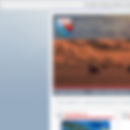
Ta strona używa cookies i po
strona główna
|
mapa serwisu
|
kontakt
Powiat Ostrowski
Gminy i Miasta Powiatu
Strona główna
>>
Jednostki powiatowe
>>
Powi
INFORMACJE