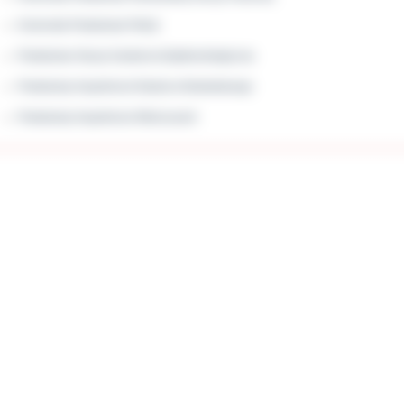
Komenda Powiatowa Policji
Powiatowa Stacja Sanitarno-Epidemiologiczna
Powiatowy Inspektorat Nadzoru Budowlanego
Powiatowy Inspektorat Weterynarii