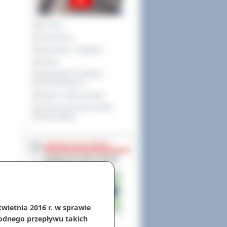
Na żywo
Posiedzenia
Interpelacje i zapytania
Petycje
Obywatelska Inicjatywa
Uchwałodawcza
Raport o stanie powiatu
XXVIII Sesja Rady Powiatu
Ostrowskiego
NIEODPŁATNA POMOC
kwietnia 2016 r. w sprawie
odnego przepływu takich