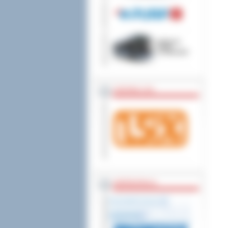
wniesienia skargi do
ZOSTAW 1,5%
WSPÓŁPRACA