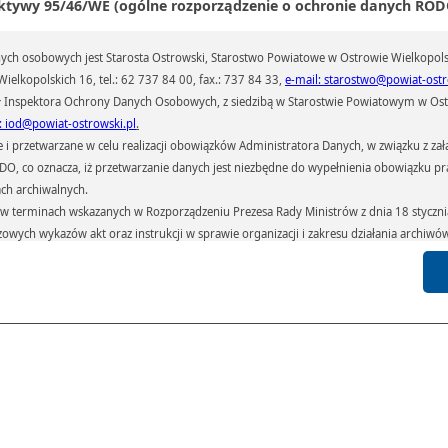
ktywy 95/46/WE (ogólne rozporządzenie o ochronie danych RODO
ch osobowych jest Starosta Ostrowski, Starostwo Powiatowe w Ostrowie Wielkopols
ielkopolskich 16, tel.: 62 737 84 00, fax.: 737 84 33,
e-mail: starostwo@powiat-ostr
 Inspektora Ochrony Danych Osobowych, z siedzibą w Starostwie Powiatowym w Ostr
: iod@powiat-ostrowski.pl
.
przetwarzane w celu realizacji obowiązków Administratora Danych, w związku z zała
 RODO, co oznacza, iż przetwarzanie danych jest niezbędne do wypełnienia obowiązku 
ach archiwalnych.
terminach wskazanych w Rozporządzeniu Prezesa Rady Ministrów z dnia 18 stycznia 
czowych wykazów akt oraz instrukcji w sprawie organizacji i zakresu działania archiw
h czas przetwarzania danych.
azywane podmiotom przetwarzającym je na zlecenie Administratora Danych (np.: 
których przetwarzane są dane osobowe), instytucjom uprawnionym do ich uzyskania 
 sądom,) oraz innym podmiotom w zakresie, w jakim są one uprawnione do ich otrzy
st obowiązkiem ustawowym i wynika z obowiązujących przepisów prawa.
arzane, w granicach określonych rozporządzeniem RODO, ma prawo do:
atora Danych dostępu do swoich danych osobowych,
zenia przetwarzania lub wniesienia sprzeciwu wobec przetwarzania danych, a także p